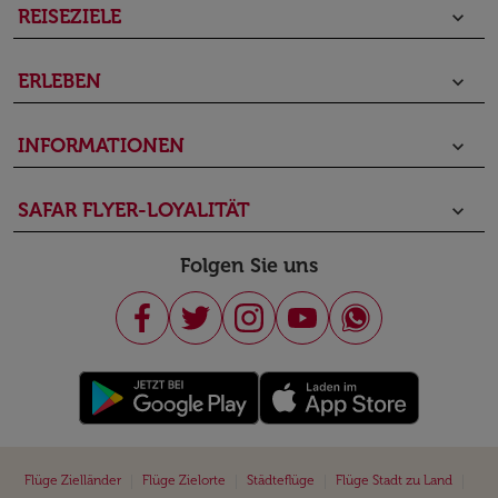
REISEZIELE
keyboard_arrow_down
ERLEBEN
keyboard_arrow_down
INFORMATIONEN
keyboard_arrow_down
SAFAR FLYER-LOYALITÄT
keyboard_arrow_down
Folgen Sie uns
|
|
|
|
Flüge Zielländer
Flüge Zielorte
Städteflüge
Flüge Stadt zu Land