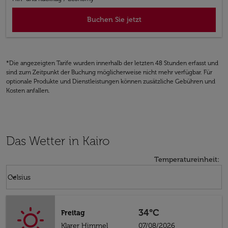
Buchen Sie jetzt
*Die angezeigten Tarife wurden innerhalb der letzten 48 Stunden erfasst und
sind zum Zeitpunkt der Buchung möglicherweise nicht mehr verfügbar. Für
optionale Produkte und Dienstleistungen können zusätzliche Gebühren und
Kosten anfallen.
Das Wetter in Kairo
Temperatureinheit
:
Weather unit option Celsius Selected
keyboard_arrow_down
Celsius
34°C
Freitag
Klarer Himmel
07/08/2026