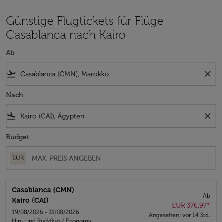
Günstige Flugtickets für Flüge
Casablanca nach Kairo
Ab
flight_takeoff
close
Nach
flight_land
close
Budget
EUR
Casablanca (CMN)
Ab
Kairo (CAI)
EUR 376,97
*
19/08/2026 - 31/08/2026
Angesehen: vor 14 Std.
Hin- und Rückflug
/
Economy