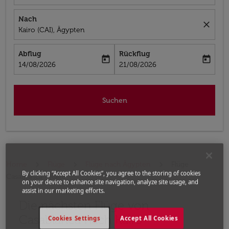
Nach
close
Kairo (CAI), Ägypten
Abflug
Rückflug
today
today
fc-booking-departure-date-aria-label
fc-booking-return-date-aria-label
14/08/2026
21/08/2026
Suchen
Home
Flüge
Flüge nach Ägypten
Flüge
By clicking “Accept All Cookies”, you agree to the storing of cookies
Casablanca - Kairo
on your device to enhance site navigation, analyze site usage, and
assist in our marketing efforts.
Die nächsten Flüge von
Casablanca nach Kairo
Cookies Settings
Accept All Cookies