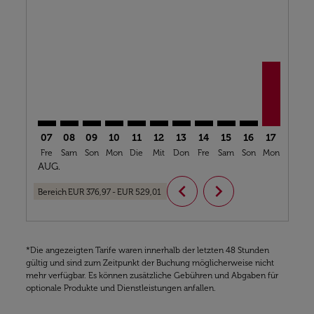
CMN–CAI: cmp-view-offers-disclaimer. Angebote fin
CMN–CAI: cmp-view-offers-disclaimer. Angebote
CMN–CAI: cmp-view-offers-disclaimer. Ange
CMN–CAI: cmp-view-offers-disclaimer. 
CMN–CAI: cmp-view-offers-disclaim
CMN–CAI: cmp-view-offers-disc
CMN–CAI: cmp-view-offers-
CMN–CAI: cmp-view-off
CMN–CAI: cmp-view
CMN–CAI: cmp-
CMN–CAI, 
CMN–C
C
07
08
09
10
11
12
13
14
15
16
17
18
Fre
Sam
Son
Mon
Die
Mit
Don
Fre
Sam
Son
Mon
Die
M
AUG.
chevron_left
chevron_right
Bereich
EUR 376,97
-
EUR 529,01
*Die angezeigten Tarife waren innerhalb der letzten 48 Stunden
gültig und sind zum Zeitpunkt der Buchung möglicherweise nicht
mehr verfügbar. Es können zusätzliche Gebühren und Abgaben für
optionale Produkte und Dienstleistungen anfallen.