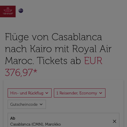

Flüge von Casablanca
nach Kairo mit Royal Air
Maroc. Tickets ab
EUR
376,97*
expand_more
expand_more
Hin- und Rückflug
1 Reisender, Economy
expand_more
Gutscheincode
Ab
close
Casablanca (CMN), Marokko