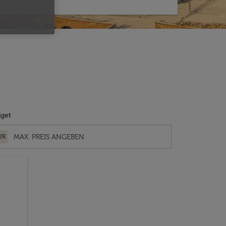
get
UR