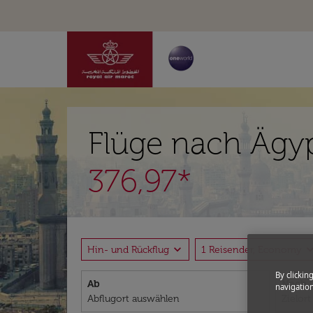
Flüge nach Ägyp
376,97*
expand_more
expand_
Hin- und Rückflug
1 Reisender, Economy
By clickin
Ab
Nach
navigation