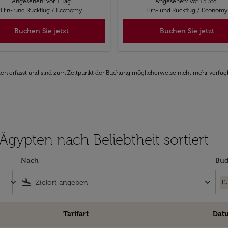
Angesehen: vor 1 Tag
Angesehen: vor 15 Std.
Hin- und Rückflug
/
Economy
Hin- und Rückflug
/
Economy
Buchen Sie jetzt
Buchen Sie jetzt
den erfasst und sind zum Zeitpunkt der Buchung möglicherweise nicht mehr verfüg
 Ägypten nach Beliebtheit sortiert
Nach
Bud
keyboard_arrow_down
flight_land
keyboard_arrow_down
E
Tarifart
Dat