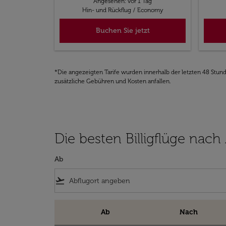
Angesehen: vor 1 Tag
Hin- und Rückflug
/
Economy
Buchen Sie jetzt
*Die angezeigten Tarife wurden innerhalb der letzten 48 Stun
zusätzliche Gebühren und Kosten anfallen.
Die besten Billigflüge nach
Ab
flight_takeoff
Ab
Nach