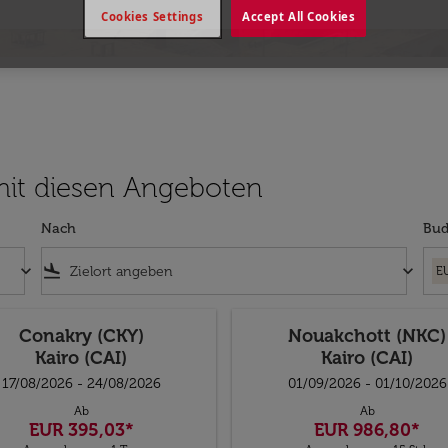
Cookies Settings
Accept All Cookies
mit diesen Angeboten
Nach
Bud
keyboard_arrow_down
flight_land
keyboard_arrow_down
E
Conakry (CKY)
Nouakchott (NKC)
Kairo (CAI)
Kairo (CAI)
17/08/2026 - 24/08/2026
01/09/2026 - 01/10/2026
Ab
Ab
EUR 395,03
*
EUR 986,80
*