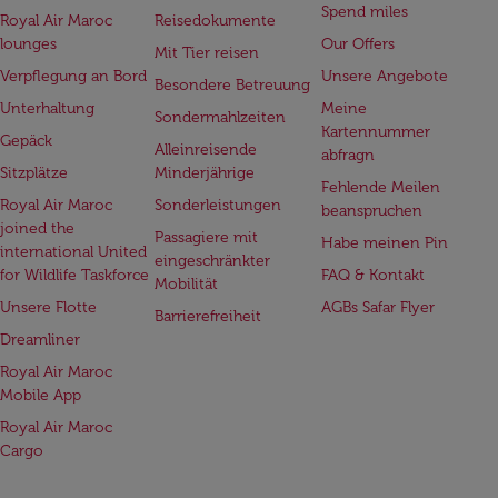
Spend miles
Royal Air Maroc
Reisedokumente
lounges
Our Offers
Mit Tier reisen
Verpflegung an Bord
Unsere Angebote
Besondere Betreuung
Unterhaltung
Meine
Sondermahlzeiten
Kartennummer
Gepäck
Alleinreisende
abfragn
Sitzplätze
Minderjährige
Fehlende Meilen
Royal Air Maroc
Sonderleistungen
beanspruchen
joined the
Passagiere mit
Habe meinen Pin
international United
eingeschränkter
for Wildlife Taskforce
FAQ & Kontakt
Mobilität
Unsere Flotte
AGBs Safar Flyer
Barrierefreiheit
Dreamliner
Royal Air Maroc
Mobile App
Royal Air Maroc
Cargo