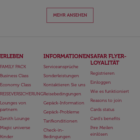
MEHR ANSEHEN
ERLEBEN
INFORMATIONEN
SAFAR FLYER-
LOYALITÄT
FAMILY PACK
Serviceansprüche
Registrieren
Business Class
Sonderleistungen
Einloggen
Economy Class
Kontaktieren Sie uns
Wie es funktioniert
REISEVERSICHERUNG
Reisebedingungen
Reasons to join
Lounges von
Gepäck-Information
partnern
Cards status
Gepäck-Probleme
Zenith Lounge
Card's benefits
Tarifkonditionen
Magic universe
Ihre Meilen
Check-in-
einlösen
Kinder
Bedingungen