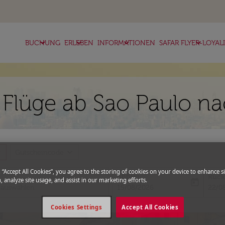
keyboard_arrow_down
keyboard_arrow_down
keyboard_arrow_down
keyboard_arrow_down
BUCHUNG
ERLEBEN
INFORMATIONEN
SAFAR FLYER-LOYAL
 Flüge ab Sao Paulo n
more
expand_more
Gutscheincode
g “Accept All Cookies”, you agree to the storing of cookies on your device to enhance si
Abflug
Rück
, analyze site usage, and assist in our marketing efforts.
today
fc-booking-departure-date-aria-l
fc-bo
15/08/2026
22/0
Cookies Settings
Accept All Cookies