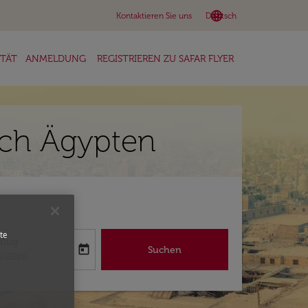
language
keyboard_arrow_down
Kontaktieren Sie uns
Deutsch
ITÄT
ANMELDUNG
REGISTRIEREN ZU SAFAR FLYER
ach Ägypten
te
flug
today
Suchen
abel
oking-return-date-aria-label
8/2026