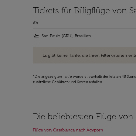
Tickets für Billigflüge von
Ab
flight_takeoff
Es gibt keine Tarife, die Ihren Filterkriterien entsprec
Es gibt keine Tarife, die Ihren Filterkriterien ent
*Die angezeigten Tarife wurden innerhalb der letzten 48 Stun
zusätzliche Gebühren und Kosten anfallen.
Die beliebtesten Flüge von
Flüge von Casablanca nach Ägypten