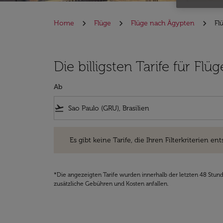
Home
Flüge
Flüge nach Ägypten
Fl
Die billigsten Tarife für F
Ab
flight_takeoff
Es gibt keine Tarife, die Ihren Filterkriterien entsprec
Es gibt keine Tarife, die Ihren Filterkriterien ent
*Die angezeigten Tarife wurden innerhalb der letzten 48 Stun
zusätzliche Gebühren und Kosten anfallen.