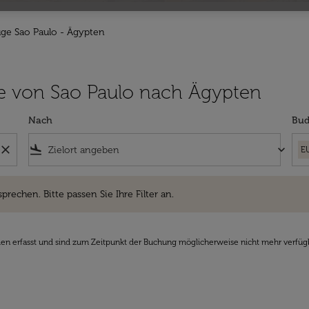
üge Sao Paulo - Ägypten
lüge von Sao Paulo nach Ägypten
Nach
Bud
close
flight_land
keyboard_arrow_down
E
hen. Bitte passen Sie Ihre Filter an.
sprechen. Bitte passen Sie Ihre Filter an.
den erfasst und sind zum Zeitpunkt der Buchung möglicherweise nicht mehr verfüg