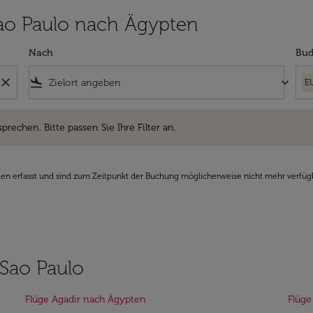
 Sao Paulo nach Ägypten
Nach
Bud
close
flight_land
keyboard_arrow_down
E
hen. Bitte passen Sie Ihre Filter an.
sprechen. Bitte passen Sie Ihre Filter an.
den erfasst und sind zum Zeitpunkt der Buchung möglicherweise nicht mehr verfüg
 Sao Paulo
Flüge Agadir nach Ägypten
Flüg