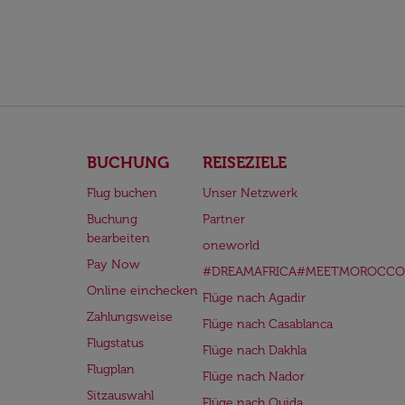
BUCHUNG
REISEZIELE
Flug buchen
Unser Netzwerk
Buchung
Partner
bearbeiten
oneworld
Pay Now
#DREAMAFRICA#MEETMOROCCO
Online einchecken
Flüge nach Agadir
Zahlungsweise
Flüge nach Casablanca
Flugstatus
Flüge nach Dakhla
Flugplan
Flüge nach Nador
Sitzauswahl
Flüge nach Oujda