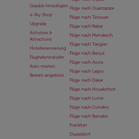
Gepäck hinzufügen
Flüge nach Ouarzazate
e-Sky Shop
Flüge nach Tetouan
Upgrade
Flüge nach Rabat
Activities &
Flüge nach Marrakech
Attractions
Flüge nach Tangier
Hotelreservierung
Flüge nach Banjul
Flughafentransfer
Flüge nach Accra
Auto mieten
Flüge nach Lagos
Besten angebote
Flüge nach Dakar
Flüge nach Nouakchott
Flüge nach Lome
Flüge nach Conakry
Flüge nach Bamako
Frankfurt
Dusseldorf