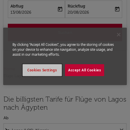
Abflug
Rückflug
today
today
fc-booking-departure-date-aria-label
fc-booking-return-date-aria-label
13/08/2026
20/08/2026
Suchen
By clicking “Accept All Cookies”, you agree to the storing of cookies
on your device to enhance site navigation, analyze site usage, and
assist in our marketing efforts.
Home
Flüge
Flüge nach Ägypten
Cookies Settings
Accept All Cookies
Flüge Lagos - Ägypten
Die billigsten Tarife für Flüge von Lagos
nach Ägypten
Ab