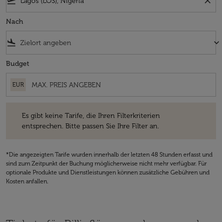
flight_takeoff
close
Nach
flight_land
keyboard_arrow_down
Budget
EUR
Es gibt keine Tarife, die Ihren Filterkriterien entsprechen. Bitte passe
Es gibt keine Tarife, die Ihren Filterkriterien
entsprechen. Bitte passen Sie Ihre Filter an.
*Die angezeigten Tarife wurden innerhalb der letzten 48 Stunden erfasst und
sind zum Zeitpunkt der Buchung möglicherweise nicht mehr verfügbar. Für
optionale Produkte und Dienstleistungen können zusätzliche Gebühren und
Kosten anfallen.