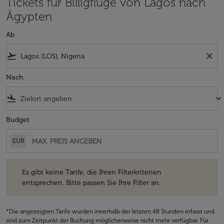
Tickets für Billigflüge von Lagos nach
Ägypten
Ab
flight_takeoff
close
Nach
flight_land
keyboard_arrow_down
Budget
EUR
Es gibt keine Tarife, die Ihren Filterkriterien entsprechen. Bitte passe
Es gibt keine Tarife, die Ihren Filterkriterien
entsprechen. Bitte passen Sie Ihre Filter an.
*Die angezeigten Tarife wurden innerhalb der letzten 48 Stunden erfasst und
sind zum Zeitpunkt der Buchung möglicherweise nicht mehr verfügbar. Für