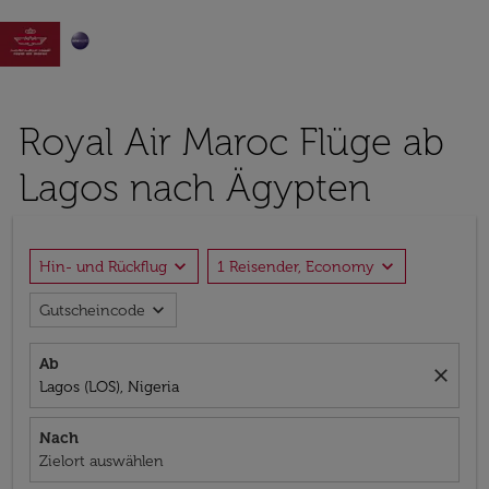

Royal Air Maroc Flüge ab
Lagos nach Ägypten
expand_more
expand_more
Hin- und Rückflug
1 Reisender, Economy
expand_more
Gutscheincode
Ab
close
Lagos (LOS), Nigeria
Nach
Zielort auswählen