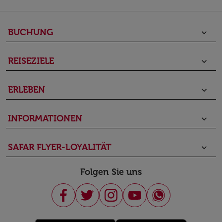
BUCHUNG
keyboard_arrow_down
REISEZIELE
keyboard_arrow_down
ERLEBEN
keyboard_arrow_down
INFORMATIONEN
keyboard_arrow_down
SAFAR FLYER-LOYALITÄT
keyboard_arrow_down
Folgen Sie uns