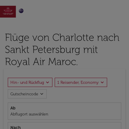

Flüge von Charlotte nach
Sankt Petersburg mit
Royal Air Maroc.
expand_more
expand_more
Hin- und Rückflug
1 Reisender, Economy
expand_more
Gutscheincode
Ab
Abflugort auswählen
Nach