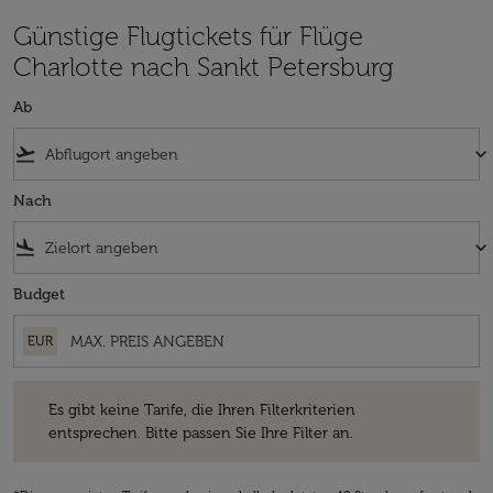
Günstige Flugtickets für Flüge
Charlotte nach Sankt Petersburg
Ab
flight_takeoff
keyboard_arrow_down
Nach
flight_land
keyboard_arrow_down
Budget
EUR
Es gibt keine Tarife, die Ihren Filterkriterien entsprechen. Bitte passe
Es gibt keine Tarife, die Ihren Filterkriterien
entsprechen. Bitte passen Sie Ihre Filter an.