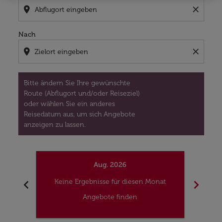
location_on
close
Nach
location_on
close
Bitte ändern Sie Ihre gewünschte
Route (Abflugort und/oder Reiseziel)
oder wählen Sie ein anderes
Reisedatum aus, um sich Angebote
anzeigen zu lassen.
Aug. 2026
chevron_left
chevron_right
Keine Ergebnisse für diesen Monat
Kei
Angebote finden