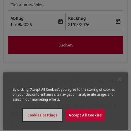
Zielort auswählen
Abflug
Rückflug
today
today
fc-booking-departure-date-aria-label
fc-booking-return-date-aria-label
14/08/2026
21/08/2026
Suchen
Home
Flüge
Flüge nach Russland
Flüge Charlotte
- Sankt Petersburg
By clicking “Accept All Cookies”, you agree to the storing of cookies
on your device to enhance site navigation, analyze site usage, and
assist in our marketing efforts.
Die nächsten Flüge von Charlotte
Bitte ändern Sie Ihre gewünschte Route (Abflugort un
nach Sankt Petersburg
Cookies Settings
Accept All Cookies
Von