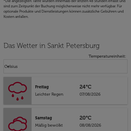
*Die angezeigten Tarife wurden innerhalb der letzten 48 Stunden erfasst und
sind zum Zeitpunkt der Buchung möglicherweise nicht mehr verfügbar. Für
optionale Produkte und Dienstleistungen können zusätzliche Gebühren und
Kosten anfallen.
Das Wetter in Sankt Petersburg
Temperatureinheit
:
Weather unit option Celsius Selected
keyboard_arrow_down
Celsius
24°C
Freitag
Leichter Regen
07/08/2026
20°C
Samstag
Mäßig bewölkt
08/08/2026