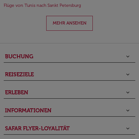
Flüge von Tunis nach Sankt Petersburg
MEHR ANSEHEN
BUCHUNG
keyboard_arrow_down
REISEZIELE
keyboard_arrow_down
ERLEBEN
keyboard_arrow_down
INFORMATIONEN
keyboard_arrow_down
SAFAR FLYER-LOYALITÄT
keyboard_arrow_down