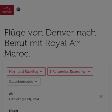

Flüge von Denver nach
Beirut mit Royal Air
Maroc.
expand_more
expand_more
Hin- und Rückflug
1 Reisender, Economy
expand_more
Gutscheincode
Ab
close
Denver (DEN), USA
Nach