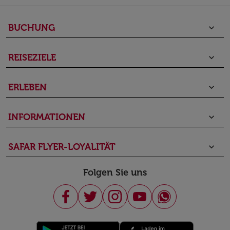
BUCHUNG
keyboard_arrow_down
REISEZIELE
keyboard_arrow_down
ERLEBEN
keyboard_arrow_down
INFORMATIONEN
keyboard_arrow_down
SAFAR FLYER-LOYALITÄT
keyboard_arrow_down
Folgen Sie uns