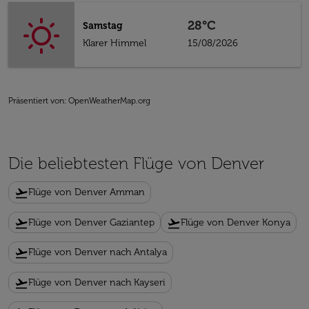
28°C
Samstag
Klarer Himmel
15/08/2026
Präsentiert von
: OpenWeatherMap.org
Die beliebtesten Flüge von Denver
flight_takeoff
Flüge von Denver Amman
flight_takeoff
flight_takeoff
Flüge von Denver Gaziantep
Flüge von Denver Konya
flight_takeoff
Flüge von Denver nach Antalya
flight_takeoff
Flüge von Denver nach Kayseri