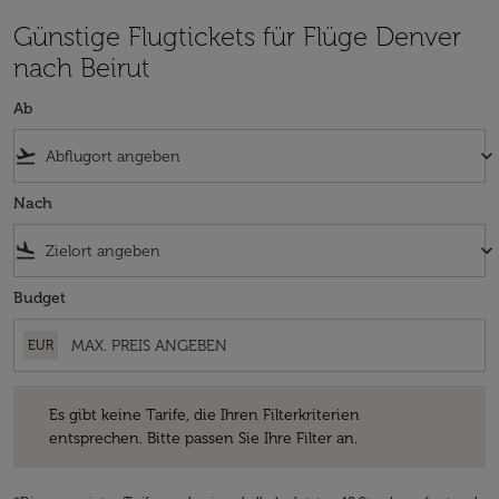
Günstige Flugtickets für Flüge Denver
nach Beirut
Ab
flight_takeoff
keyboard_arrow_down
Nach
flight_land
keyboard_arrow_down
Budget
EUR
Es gibt keine Tarife, die Ihren Filterkriterien entsprechen. Bitte passe
Es gibt keine Tarife, die Ihren Filterkriterien
entsprechen. Bitte passen Sie Ihre Filter an.