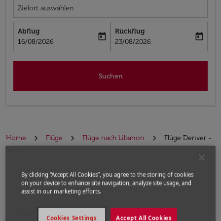
Zielort auswählen
Abflug
Rückflug
today
today
fc-booking-departure-date-aria-label
fc-booking-return-date-aria-label
16/08/2026
23/08/2026
Suchen
Home
Flüge
Flüge nach Libanon
Flüge Denver -
Beirut
Die nächsten Flüge von Denver
Bitte ändern Sie Ihre gewünschte Route (Abflugort un
By clicking “Accept All Cookies”, you agree to the storing of cookies
on your device to enhance site navigation, analyze site usage, and
nach Beirut
assist in our marketing efforts.
Von
Cookies Settings
Accept All Cookies