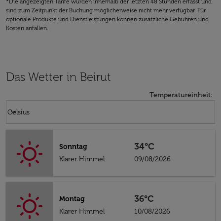
*Die angezeigten Tarife wurden innerhalb der letzten 48 Stunden erfasst und
sind zum Zeitpunkt der Buchung möglicherweise nicht mehr verfügbar. Für
optionale Produkte und Dienstleistungen können zusätzliche Gebühren und
Kosten anfallen.
Das Wetter in Beirut
Temperatureinheit
:
Weather unit option Celsius Selected
keyboard_arrow_down
Celsius
34°C
Sonntag
Klarer Himmel
09/08/2026
36°C
Montag
Klarer Himmel
10/08/2026