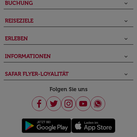
BUCHUNG
keyboard_arrow_down
REISEZIELE
keyboard_arrow_down
ERLEBEN
keyboard_arrow_down
INFORMATIONEN
keyboard_arrow_down
SAFAR FLYER-LOYALITÄT
keyboard_arrow_down
Folgen Sie uns