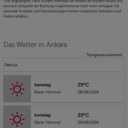
*Die angezeigten Tarife wurden innerhalb der letzten 48 Stunden erfasst und
sind zum Zeitpunkt der Buchung möglicherweise nicht mehr verfügbar. Für
optionale Produkte und Dienstleistungen können zusätzliche Gebühren und
Kosten anfallen.
Das Wetter in Ankara
Temperatureinheit
:
Weather unit option Celsius Selected
keyboard_arrow_down
Celsius
29°C
Samstag
Klarer Himmel
08/08/2026
29°C
Sonntag
Klarer Himmel
09/08/2026