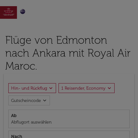

Flüge von Edmonton
nach Ankara mit Royal Air
Maroc.
expand_more
expand_more
Hin- und Rückflug
1 Reisender, Economy
expand_more
Gutscheincode
Ab
Abflugort auswählen
Nach