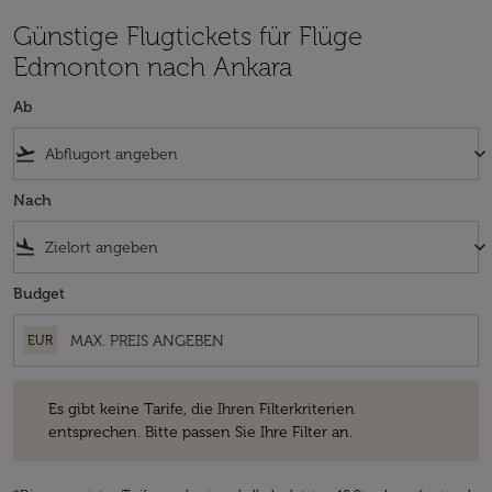
Günstige Flugtickets für Flüge
Edmonton nach Ankara
Ab
flight_takeoff
keyboard_arrow_down
Nach
flight_land
keyboard_arrow_down
Budget
EUR
Es gibt keine Tarife, die Ihren Filterkriterien entsprechen. Bitte passe
Es gibt keine Tarife, die Ihren Filterkriterien
entsprechen. Bitte passen Sie Ihre Filter an.