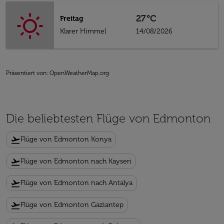
27°C
Freitag
Klarer Himmel
14/08/2026
Präsentiert von
: OpenWeatherMap.org
Die beliebtesten Flüge von Edmonton
flight_takeoff
Flüge von Edmonton Konya
flight_takeoff
Flüge von Edmonton nach Kayseri
flight_takeoff
Flüge von Edmonton nach Antalya
flight_takeoff
Flüge von Edmonton Gaziantep