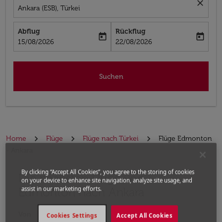
close
Ankara (ESB), Türkei
Abflug
Rückflug
today
today
fc-booking-departure-date-aria-label
fc-booking-return-date-aria-label
15/08/2026
22/08/2026
Suchen
Home
Flüge
Flüge nach Türkei
Flüge Edmonton
- Ankara
By clicking “Accept All Cookies”, you agree to the storing of cookies
Die nächsten Flüge von
Bitte ändern Sie Ihre gewünschte Route (Abflugort un
on your device to enhance site navigation, analyze site usage, and
Edmonton nach Ankara
assist in our marketing efforts.
Von
Cookies Settings
Accept All Cookies