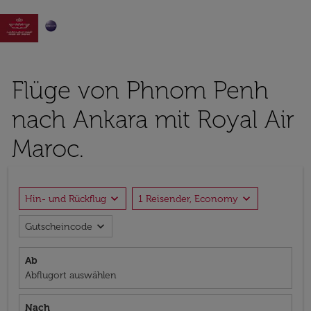

Flüge von Phnom Penh
nach Ankara mit Royal Air
Maroc.
expand_more
expand_more
Hin- und Rückflug
1 Reisender, Economy
expand_more
Gutscheincode
Ab
Abflugort auswählen
Nach