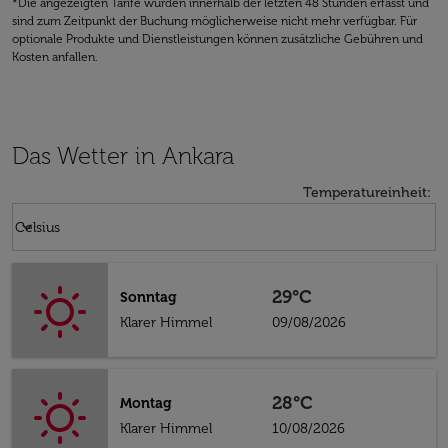
*Die angezeigten Tarife wurden innerhalb der letzten 48 Stunden erfasst und
sind zum Zeitpunkt der Buchung möglicherweise nicht mehr verfügbar. Für
optionale Produkte und Dienstleistungen können zusätzliche Gebühren und
Kosten anfallen.
Das Wetter in Ankara
Temperatureinheit
:
Weather unit option Celsius Selected
keyboard_arrow_down
Celsius
29°C
Sonntag
Klarer Himmel
09/08/2026
28°C
Montag
Klarer Himmel
10/08/2026