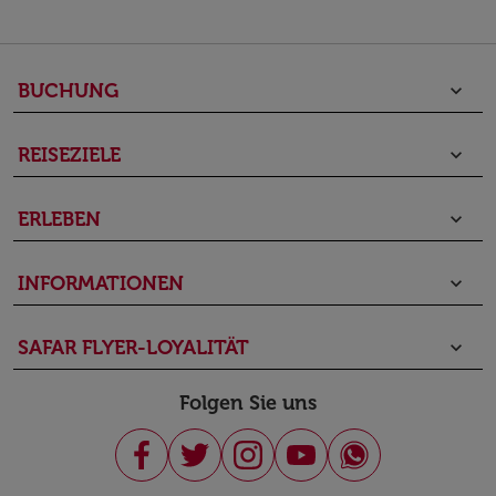
BUCHUNG
keyboard_arrow_down
REISEZIELE
keyboard_arrow_down
ERLEBEN
keyboard_arrow_down
INFORMATIONEN
keyboard_arrow_down
SAFAR FLYER-LOYALITÄT
keyboard_arrow_down
Folgen Sie uns