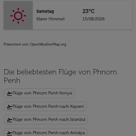
23°C
Samstag
Klarer Himmel
15/08/2026
Präsentiert von
: OpenWeatherMap.org
Die beliebtesten Flüge von Phnom
Penh
flight_takeoff
Flüge von Phnom Penh Konya
flight_takeoff
Flüge von Phnom Penh nach Kayseri
flight_takeoff
Flüge von Phnom Penh nach Istanbul
flight_takeoff
Flüge von Phnom Penh nach Antalya