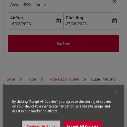
close
Ankara (ESB), Türkei
Abflug
Rückflug
today
today
fc-booking-departure-date-aria-label
fc-booking-return-date-aria-label
16/08/2026
23/08/2026
Suchen
Home
Flüge
Flüge nach Türkei
Flüge Phnom
Penh - Ankara
Die nächsten Flüge von Phnom
Bitte ändern Sie Ihre gewünschte Route (Abflugort un
By clicking “Accept All Cookies”, you agree to the storing of cookies
on your device to enhance site navigation, analyze site usage, and
Penh nach Ankara
assist in our marketing efforts.
Von
Cookies Settings
Accept All Cookies