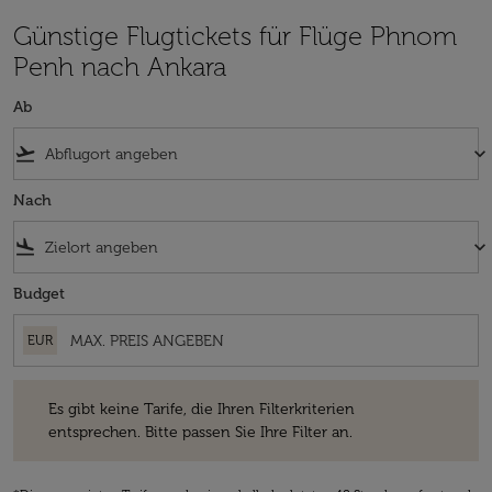
Günstige Flugtickets für Flüge Phnom
Penh nach Ankara
Ab
flight_takeoff
keyboard_arrow_down
Nach
flight_land
keyboard_arrow_down
Budget
EUR
Es gibt keine Tarife, die Ihren Filterkriterien entsprechen. Bitte passe
Es gibt keine Tarife, die Ihren Filterkriterien
entsprechen. Bitte passen Sie Ihre Filter an.