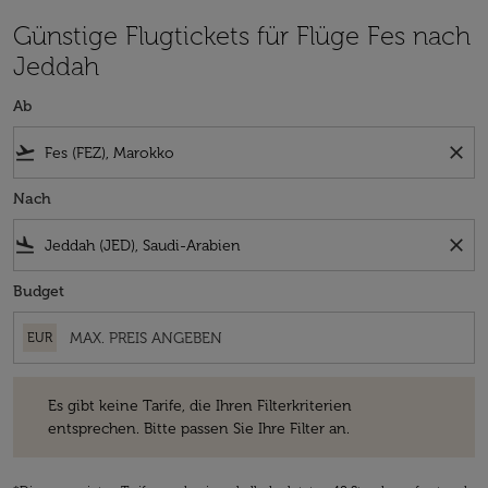
Günstige Flugtickets für Flüge Fes nach
Jeddah
Ab
flight_takeoff
close
Nach
flight_land
close
Budget
EUR
Es gibt keine Tarife, die Ihren Filterkriterien entsprechen. Bitte passe
Es gibt keine Tarife, die Ihren Filterkriterien
entsprechen. Bitte passen Sie Ihre Filter an.