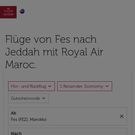

Flüge von Fes nach
Jeddah mit Royal Air
Maroc.
expand_more
expand_more
Hin- und Rückflug
1 Reisender, Economy
expand_more
Gutscheincode
Ab
close
Fes (FEZ), Marokko
Nach