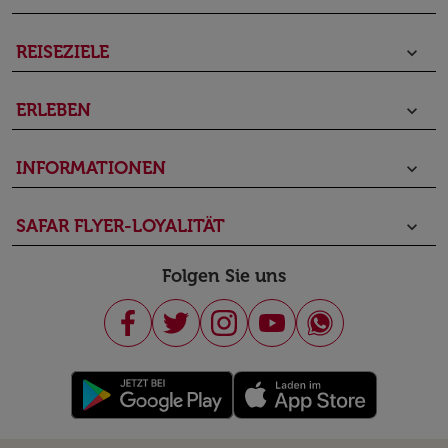
REISEZIELE
keyboard_arrow_down
ERLEBEN
keyboard_arrow_down
INFORMATIONEN
keyboard_arrow_down
SAFAR FLYER-LOYALITÄT
keyboard_arrow_down
Folgen Sie uns