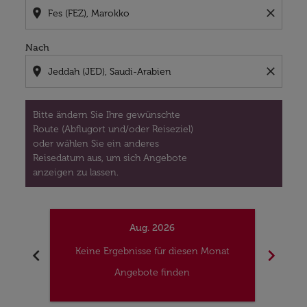
location_on
close
Nach
location_on
close
Bitte ändern Sie Ihre gewünschte
Route (Abflugort und/oder Reiseziel)
oder wählen Sie ein anderes
Reisedatum aus, um sich Angebote
anzeigen zu lassen.
Aug. 2026
chevron_left
chevron_right
Keine Ergebnisse für diesen Monat
Kei
Angebote finden