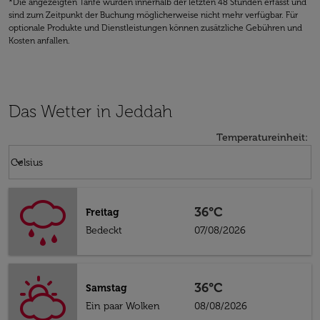
*Die angezeigten Tarife wurden innerhalb der letzten 48 Stunden erfasst und
sind zum Zeitpunkt der Buchung möglicherweise nicht mehr verfügbar. Für
optionale Produkte und Dienstleistungen können zusätzliche Gebühren und
Kosten anfallen.
Das Wetter in Jeddah
Temperatureinheit
:
Weather unit option Celsius Selected
keyboard_arrow_down
Celsius
36°C
Freitag
Bedeckt
07/08/2026
36°C
Samstag
Ein paar Wolken
08/08/2026