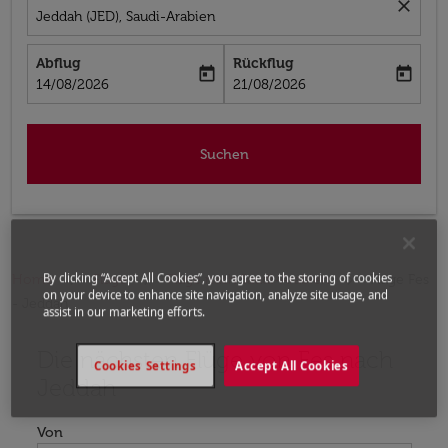
close
Jeddah (JED), Saudi-Arabien
Abflug
Rückflug
today
today
fc-booking-departure-date-aria-label
fc-booking-return-date-aria-label
14/08/2026
21/08/2026
Suchen
By clicking “Accept All Cookies”, you agree to the storing of cookies
Home
Flüge
Flüge nach Saudi-Arabien
Flüge Fes
on your device to enhance site navigation, analyze site usage, and
- Jeddah
assist in our marketing efforts.
Die nächsten Flüge von Fes nach
Bitte ändern Sie Ihre gewünschte Route (Abflugort un
Cookies Settings
Accept All Cookies
Jeddah
Von