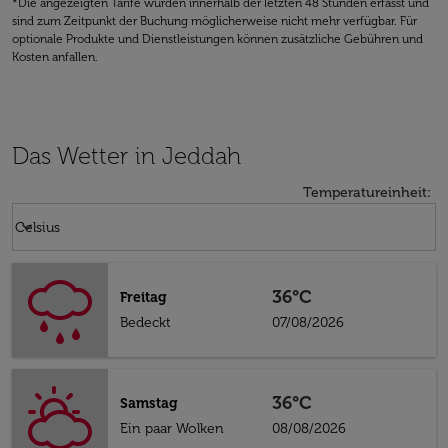
*Die angezeigten Tarife wurden innerhalb der letzten 48 Stunden erfasst und
sind zum Zeitpunkt der Buchung möglicherweise nicht mehr verfügbar. Für
optionale Produkte und Dienstleistungen können zusätzliche Gebühren und
Kosten anfallen.
Das Wetter in Jeddah
Temperatureinheit
:
Weather unit option Celsius Selected
keyboard_arrow_down
Celsius
36°C
Freitag
Bedeckt
07/08/2026
36°C
Samstag
Ein paar Wolken
08/08/2026