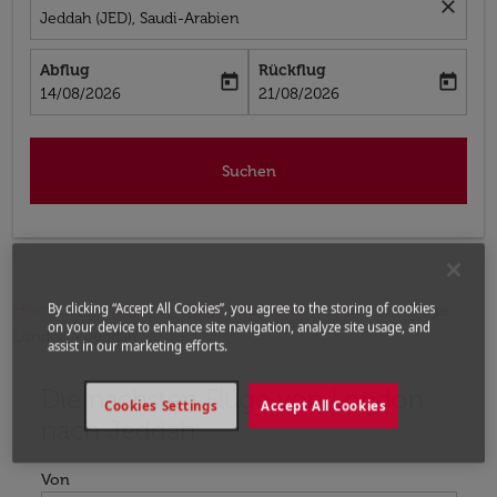
close
Jeddah (JED), Saudi-Arabien
Abflug
Rückflug
today
today
fc-booking-departure-date-aria-label
fc-booking-return-date-aria-label
14/08/2026
21/08/2026
Suchen
By clicking “Accept All Cookies”, you agree to the storing of cookies
Home
Flüge
Flüge nach Saudi-Arabien
Flüge
on your device to enhance site navigation, analyze site usage, and
London - Jeddah
assist in our marketing efforts.
Die nächsten Flüge von London
Bitte ändern Sie Ihre gewünschte Route (Abflugort un
Cookies Settings
Accept All Cookies
nach Jeddah
Von