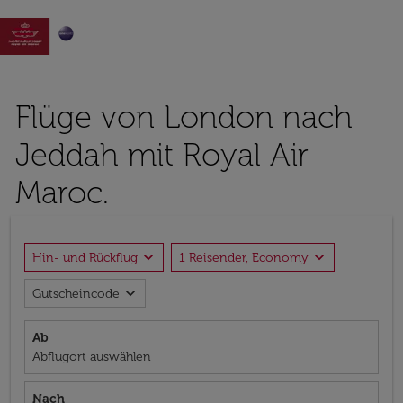

Flüge von London nach
Jeddah mit Royal Air
Maroc.
expand_more
expand_more
Hin- und Rückflug
1 Reisender, Economy
expand_more
Gutscheincode
Ab
Abflugort auswählen
Nach