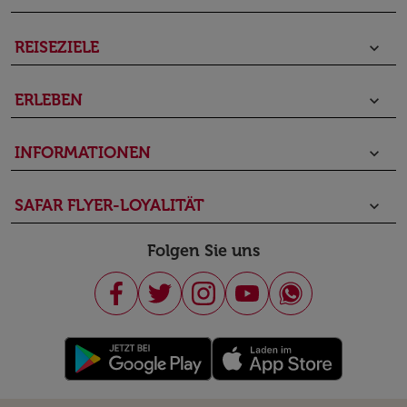
REISEZIELE
keyboard_arrow_down
ERLEBEN
keyboard_arrow_down
INFORMATIONEN
keyboard_arrow_down
SAFAR FLYER-LOYALITÄT
keyboard_arrow_down
Folgen Sie uns