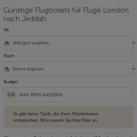
Günstige Flugtickets für Flüge London
nach Jeddah
Ab
flight_takeoff
keyboard_arrow_down
Nach
flight_land
keyboard_arrow_down
Budget
EUR
Es gibt keine Tarife, die Ihren Filterkriterien entsprechen. Bitte passe
Es gibt keine Tarife, die Ihren Filterkriterien
entsprechen. Bitte passen Sie Ihre Filter an.