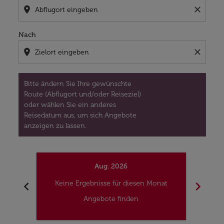
location_on
close
Nach
location_on
close
Bitte ändern Sie Ihre gewünschte
Route (Abflugort und/oder Reiseziel)
oder wählen Sie ein anderes
Reisedatum aus, um sich Angebote
anzeigen zu lassen.
Aug. 2026
chevron_left
chevron_right
Keine Ergebnisse für diesen Monat
Kei
Angebote finden