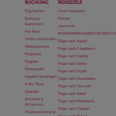
BUCHUNG
REISEZIELE
Flug buchen
Unser Netzwerk
Buchung
Partner
bearbeiten
oneworld
Pay Now
#DREAMAFRICA#MEETMOROCCO
Online einchecken
Flüge nach Agadir
Zahlungsweise
Flüge nach Casablanca
Flugstatus
Flüge nach Dakhla
Flugplan
Flüge nach Nador
Sitzauswahl
Flüge nach Oujda
Gepäck hinzufügen
Flüge nach Ouarzazate
e-Sky Shop
Flüge nach Tetouan
Upgrade
Flüge nach Rabat
Activities &
Flüge nach Marrakech
Attractions
Flüge nach Tangier
Hotelreservierung