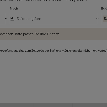
Nach
Bud
keyboard_arrow_down
flight_land
keyboard_arrow_down
E
hen. Bitte passen Sie Ihre Filter an.
sprechen. Bitte passen Sie Ihre Filter an.
den erfasst und sind zum Zeitpunkt der Buchung möglicherweise nicht mehr verfüg