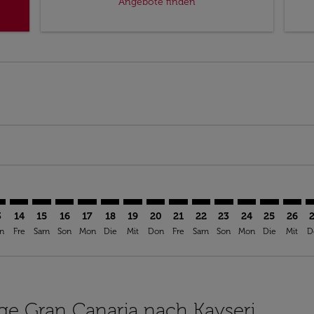
Angebote finden
imer. Angebote finden
sclaimer. Angebote finden
s-disclaimer. Angebote finden
ffers-disclaimer. Angebote finden
iew-offers-disclaimer. Angebote finden
mp-view-offers-disclaimer. Angebote finden
R: cmp-view-offers-disclaimer. Angebote finden
A–ASR: cmp-view-offers-disclaimer. Angebote finden
LPA–ASR: cmp-view-offers-disclaimer. Angebote finden
LPA–ASR: cmp-view-offers-disclaimer. Angebote finde
LPA–ASR: cmp-view-offers-disclaimer. Angebote f
LPA–ASR: cmp-view-offers-disclaimer. Angeb
LPA–ASR: cmp-view-offers-disclaimer. A
LPA–ASR: cmp-view-offers-disclaime
LPA–ASR: cmp-view-offers-discl
LPA–ASR: cmp-view-offers-d
LPA–ASR: cmp-view-offe
LPA–ASR: cmp-view-
LPA–ASR: cmp-v
LPA–ASR: 
LPA–A
L
3
14
15
16
17
18
19
20
21
22
23
24
25
26
n
Fre
Sam
Son
Mon
Die
Mit
Don
Fre
Sam
Son
Mon
Die
Mit
D
üge Gran Canaria nach Kayseri