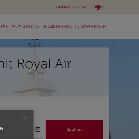
language
keyboard_arrow_down
Kontaktieren Sie uns
Deutsch
ITÄT
ANMELDUNG
REGISTRIEREN ZU SAFAR FLYER
it Royal Air
flug
te
today
Suchen
abel
oking-return-date-aria-label
8/2026