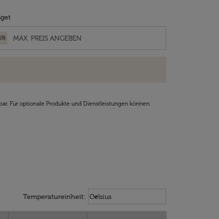
get
UR
bar. Für optionale Produkte und Dienstleistungen können
Weather unit option Celsius Select
keyboard_arrow_down
Temperatureinheit
:
Celsius