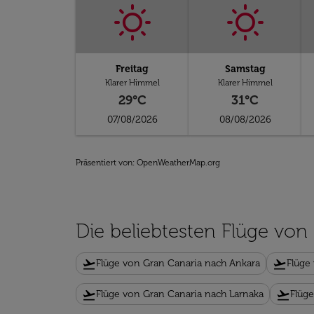
Freitag
Samstag
Klarer Himmel
Klarer Himmel
29°C
31°C
07/08/2026
08/08/2026
Präsentiert von
: OpenWeatherMap.org
Die beliebtesten Flüge von
flight_takeoff
flight_takeoff
Flüge von Gran Canaria nach Ankara
Flüge
flight_takeoff
flight_takeoff
Flüge von Gran Canaria nach Larnaka
Flüg