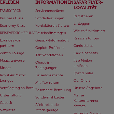
ERLEBEN
INFORMATIONEN
SAFAR FLYER-
LOYALITÄT
FAMILY PACK
Serviceansprüche
Registrieren
Business Class
Sonderleistungen
Einloggen
Economy Class
Kontaktieren Sie uns
Wie es funktioniert
REISEVERSICHERUNG
Reisebedingungen
Reasons to join
Lounges von
Gepäck-Information
partnern
Cards status
Gepäck-Probleme
Zenith Lounge
Card's benefits
Tarifkonditionen
Magic universe
Ihre Meilen
Check-in-
einlösen
Kinder
Bedingungen
Spend miles
Royal Air Maroc
Reisedokumente
lounges
Our Offers
Mit Tier reisen
Verpflegung an Bord
Unsere Angebote
Besondere Betreuung
Unterhaltung
Meine
Sondermahlzeiten
Kartennummer
Gepäck
Alleinreisende
abfragn
Sitzplätze
Minderjährige
Fehlende Meilen