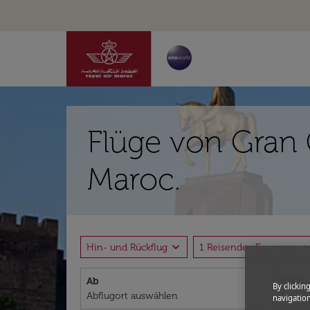
Flüge von Gran 
Maroc.
expand_more
expand_
Hin- und Rückflug
1 Reisender, Economy
Ab
Nach
By clickin
navigation