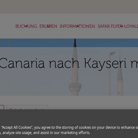
keyboard_arrow_down
keyboard_arrow_down
keyboard_arrow_down
keyboard_arrow_down
BUCHUNG
ERLEBEN
INFORMATIONEN
SAFAR FLYER-LOYAL
Canaria nach Kayseri m
more
expand_more
Gutscheincode
Abflug
Rück
g “Accept All Cookies”, you agree to the storing of cookies on your device to enhance si
today
fc-booking-departure-date-aria-l
fc-bo
13/08/2026
20/0
, analyze site usage, and assist in our marketing efforts.