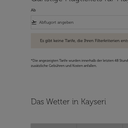
Ab
flight_takeoff
Es gibt keine Tarife, die Ihren Filterkriterien entsprec
Es gibt keine Tarife, die Ihren Filterkriterien ent
*Die angezeigten Tarife wurden innerhalb der letzten 48 Stun
zusätzliche Gebühren und Kosten anfallen.
Das Wetter in Kayseri