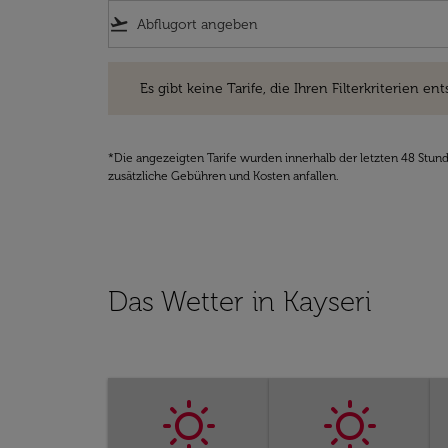
flight_takeoff
Es gibt keine Tarife, die Ihren Filterkriterien entsprec
Es gibt keine Tarife, die Ihren Filterkriterien ent
*Die angezeigten Tarife wurden innerhalb der letzten 48 Stun
zusätzliche Gebühren und Kosten anfallen.
Das Wetter in Kayseri