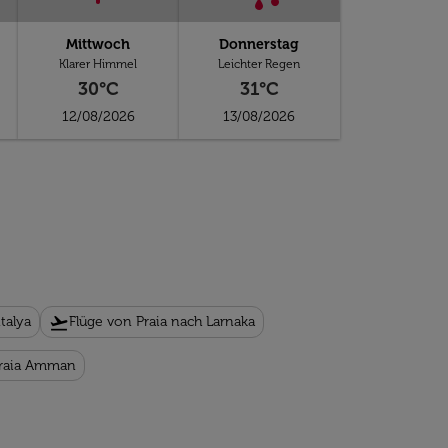
Mittwoch
Donnerstag
Klarer Himmel
Leichter Regen
30°C
31°C
12/08/2026
13/08/2026
flight_takeoff
talya
Flüge von Praia nach Larnaka
Praia Amman