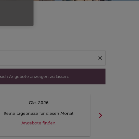
isedatum aus, um sich Angebote anzeigen zu lassen.
close
 sich Angebote anzeigen zu lassen.
Okt. 2026
N
chevron_right
Keine Ergebnisse für diesen Monat
Keine Ergebn
Angebote finden
Ange