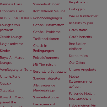
Registrieren
Business Class
Sonderleistungen
Einloggen
Economy Class
Kontaktieren Sie uns
Wie es funktioniert
REISEVERSICHERUNG
Reisebedingungen
Reasons to join
Lounges von
Gepäck-Information
partnern
Cards status
Gepäck-Probleme
Zenith Lounge
Card's benefits
Tarifkonditionen
Magic universe
Ihre Meilen
Check-in-
einlösen
Kinder
Bedingungen
Spend miles
Royal Air Maroc
Reisedokumente
lounges
Our Offers
Mit Tier reisen
Verpflegung an Bord
Unsere Angebote
Besondere Betreuung
Unterhaltung
Meine
Sondermahlzeiten
Kartennummer
Gepäck
Alleinreisende
abfragn
Sitzplätze
Minderjährige
Fehlende Meilen
Royal Air Maroc
Sonderleistungen
beanspruchen
joined the
Passagiere mit
Habe meinen Pin