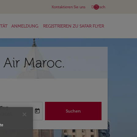
language
keyboard_arrow_down
Kontaktieren Sie uns
Deutsch
ITÄT
ANMELDUNG
REGISTRIEREN ZU SAFAR FLYER
 Air Maroc.
flug
today
Suchen
abel
oking-return-date-aria-label
8/2026
te