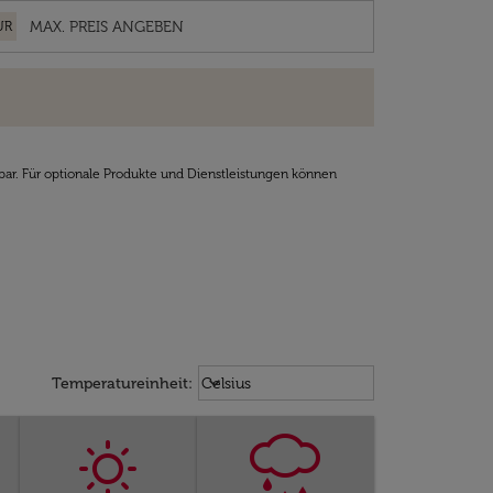
UR
bar. Für optionale Produkte und Dienstleistungen können
Weather unit option Celsius Select
keyboard_arrow_down
Temperatureinheit
:
Celsius