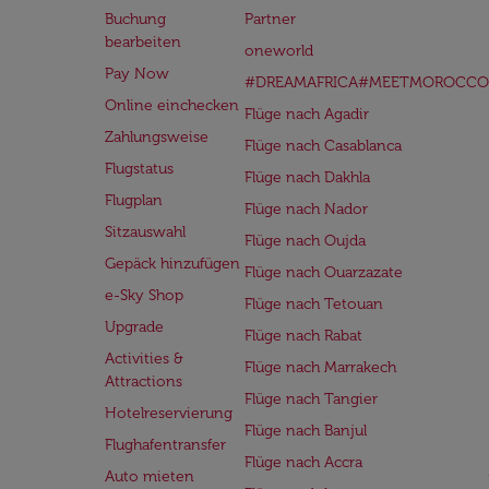
Buchung
Partner
bearbeiten
oneworld
Pay Now
#DREAMAFRICA#MEETMOROCCO
Online einchecken
Flüge nach Agadir
Zahlungsweise
Flüge nach Casablanca
Flugstatus
Flüge nach Dakhla
Flugplan
Flüge nach Nador
Sitzauswahl
Flüge nach Oujda
Gepäck hinzufügen
Flüge nach Ouarzazate
e-Sky Shop
Flüge nach Tetouan
Upgrade
Flüge nach Rabat
Activities &
Flüge nach Marrakech
Attractions
Flüge nach Tangier
Hotelreservierung
Flüge nach Banjul
Flughafentransfer
Flüge nach Accra
Auto mieten