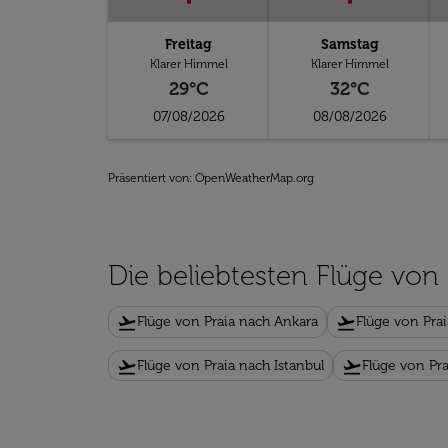
Freitag
Samstag
Klarer Himmel
Klarer Himmel
29°C
32°C
07/08/2026
08/08/2026
Präsentiert von
: OpenWeatherMap.org
Die beliebtesten Flüge von 
flight_takeoff
flight_takeoff
Flüge von Praia nach Ankara
Flüge von Pra
flight_takeoff
flight_takeoff
Flüge von Praia nach Istanbul
Flüge von Pr