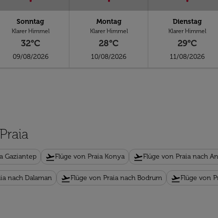
Sonntag
Montag
Dienstag
Klarer Himmel
Klarer Himmel
Klarer Himmel
32°C
28°C
29°C
09/08/2026
10/08/2026
11/08/2026
Praia
flight_takeoff
flight_takeoff
ia Gaziantep
Flüge von Praia Konya
Flüge von Praia nach An
flight_takeoff
flight_takeoff
aia nach Dalaman
Flüge von Praia nach Bodrum
Flüge von 