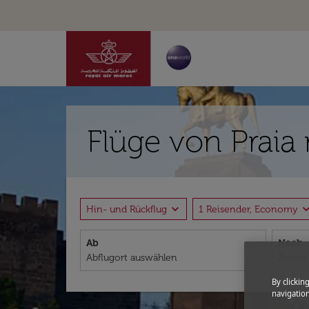
Flüge von Praia 
expand_more
expand_
Hin- und Rückflug
1 Reisender, Economy
Ab
Nach
By clickin
navigation