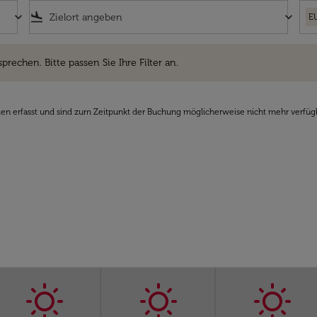
keyboard_arrow_down
flight_land
keyboard_arrow_down
E
hen. Bitte passen Sie Ihre Filter an.
sprechen. Bitte passen Sie Ihre Filter an.
den erfasst und sind zum Zeitpunkt der Buchung möglicherweise nicht mehr verfüg