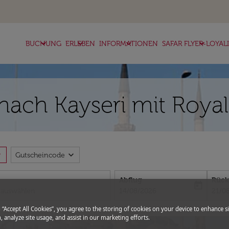
keyboard_arrow_down
keyboard_arrow_down
keyboard_arrow_down
keyboard_arrow_down
BUCHUNG
ERLEBEN
INFORMATIONEN
SAFAR FLYER-LOYAL
nach Kayseri mit Royal
more
expand_more
Gutscheincode
Abflug
Rück
today
fc-booking-departure-date-aria-l
fc-bo
14/08/2026
21/0
g “Accept All Cookies”, you agree to the storing of cookies on your device to enhance si
, analyze site usage, and assist in our marketing efforts.