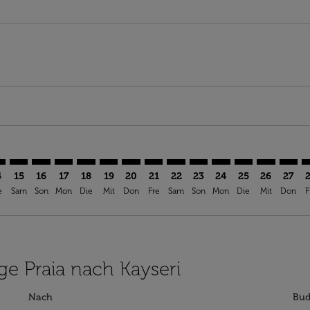
imer. Angebote finden
sclaimer. Angebote finden
s-disclaimer. Angebote finden
ffers-disclaimer. Angebote finden
iew-offers-disclaimer. Angebote finden
mp-view-offers-disclaimer. Angebote finden
R: cmp-view-offers-disclaimer. Angebote finden
I–ASR: cmp-view-offers-disclaimer. Angebote finden
RAI–ASR: cmp-view-offers-disclaimer. Angebote finden
RAI–ASR: cmp-view-offers-disclaimer. Angebote finde
RAI–ASR: cmp-view-offers-disclaimer. Angebote f
RAI–ASR: cmp-view-offers-disclaimer. Angebo
RAI–ASR: cmp-view-offers-disclaimer. A
RAI–ASR: cmp-view-offers-disclaime
RAI–ASR: cmp-view-offers-discl
RAI–ASR: cmp-view-offers-d
RAI–ASR: cmp-view-offe
RAI–ASR: cmp-view-
RAI–ASR: cmp-v
RAI–ASR: 
RAI–A
R
4
15
16
17
18
19
20
21
22
23
24
25
26
27
e
Sam
Son
Mon
Die
Mit
Don
Fre
Sam
Son
Mon
Die
Mit
Don
F
üge Praia nach Kayseri
Nach
Bud