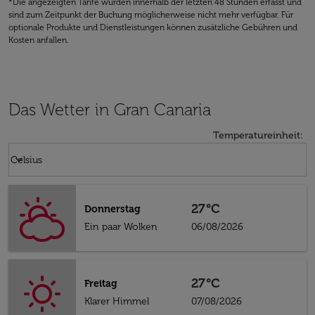
*Die angezeigten Tarife wurden innerhalb der letzten 48 Stunden erfasst und
sind zum Zeitpunkt der Buchung möglicherweise nicht mehr verfügbar. Für
optionale Produkte und Dienstleistungen können zusätzliche Gebühren und
Kosten anfallen.
Das Wetter in Gran Canaria
Temperatureinheit
:
Weather unit option Celsius Selected
keyboard_arrow_down
Celsius
27°C
Donnerstag
Ein paar Wolken
06/08/2026
27°C
Freitag
Klarer Himmel
07/08/2026