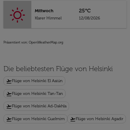
25°C
Mittwoch
Klarer Himmel
12/08/2026
Präsentiert von
: OpenWeatherMap.org
Die beliebtesten Flüge von Helsinki
flight_takeoff
Flüge von Helsinki El Aaiún
flight_takeoff
Flüge von Helsinki Tan-Tan
flight_takeoff
Flüge von Helsinki Ad-Dakhla
flight_takeoff
flight_takeoff
Flüge von Helsinki Guelmim
Flüge von Helsinki Agadir