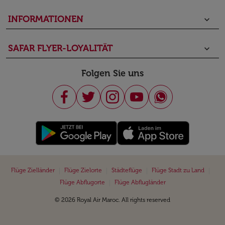
INFORMATIONEN
keyboard_arrow_down
SAFAR FLYER-LOYALITÄT
keyboard_arrow_down
Folgen Sie uns
|
|
|
|
Flüge Zielländer
Flüge Zielorte
Städteflüge
Flüge Stadt zu Land
|
Flüge Abflugorte
Flüge Abflugländer
© 2026 Royal Air Maroc. All rights reserved