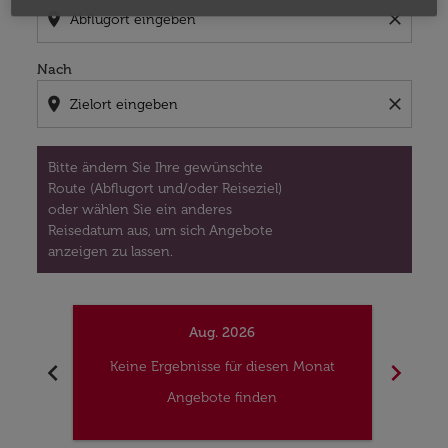
location_on
close
Nach
location_on
close
Bitte ändern Sie Ihre gewünschte
Route (Abflugort und/oder Reiseziel)
oder wählen Sie ein anderes
Reisedatum aus, um sich Angebote
anzeigen zu lassen.
Aug. 2026
chevron_left
chevron_right
Keine Ergebnisse für diesen Monat
Kei
Angebote finden