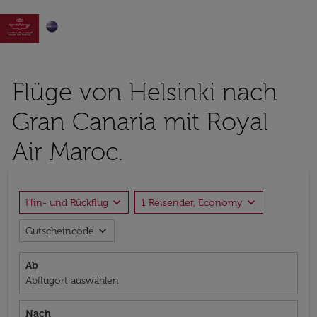

Flüge von Helsinki nach
Gran Canaria mit Royal
Air Maroc.
expand_more
expand_more
Hin- und Rückflug
1 Reisender, Economy
expand_more
Gutscheincode
Ab
Abflugort auswählen
Nach