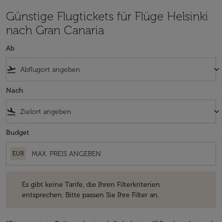
Günstige Flugtickets für Flüge Helsinki
nach Gran Canaria
Ab
flight_takeoff
keyboard_arrow_down
Nach
flight_land
keyboard_arrow_down
Budget
EUR
Es gibt keine Tarife, die Ihren Filterkriterien entsprechen. Bitte passe
Es gibt keine Tarife, die Ihren Filterkriterien
entsprechen. Bitte passen Sie Ihre Filter an.