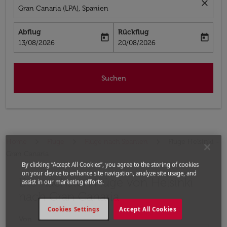
close
Gran Canaria (LPA), Spanien
Abflug
Rückflug
today
today
fc-booking-departure-date-aria-label
fc-booking-return-date-aria-label
13/08/2026
20/08/2026
Suchen
Home
Flüge
Flüge nach Spanien
Flüge Helsinki -
Gran Canaria
By clicking “Accept All Cookies”, you agree to the storing of cookies
on your device to enhance site navigation, analyze site usage, and
Die nächsten Flüge von Helsinki
Bitte ändern Sie Ihre gewünschte Route (Abflugort un
assist in our marketing efforts.
nach Gran Canaria
Cookies Settings
Accept All Cookies
Von