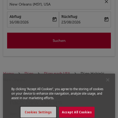
close
New Orleans (MSY), USA
Abflug
Rückflug
today
today
fc-booking-departure-date-aria-label
fc-booking-return-date-aria-label
16/08/2026
23/08/2026
Suchen
Home
Flüge
Flüge nach USA
Flüge Helsinki -
New Orleans
By clicking “Accept All Cookies”, you agree to the storing of cookies
Die nächsten Flüge von Helsinki
Bitte ändern Sie Ihre gewünschte Route (Abflugort un
on your device to enhance site navigation, analyze site usage, and
assist in our marketing efforts.
nach New Orleans
Cookies Settings
Accept All Cookies
Von