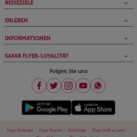
REISEZIELE
keyboard_arrow_down
ERLEBEN
keyboard_arrow_down
INFORMATIONEN
keyboard_arrow_down
SAFAR FLYER-LOYALITÄT
keyboard_arrow_down
Folgen Sie uns
|
|
|
|
Flüge Zielländer
Flüge Zielorte
Städteflüge
Flüge Stadt zu Land