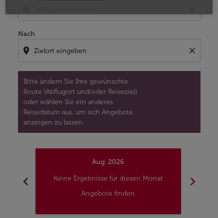
location_on
close
Nach
location_on
close
Bitte ändern Sie Ihre gewünschte
Route (Abflugort und/oder Reiseziel)
oder wählen Sie ein anderes
Reisedatum aus, um sich Angebote
anzeigen zu lassen.
Aug. 2026
chevron_left
chevron_right
Keine Ergebnisse für diesen Monat
Kei
Angebote finden