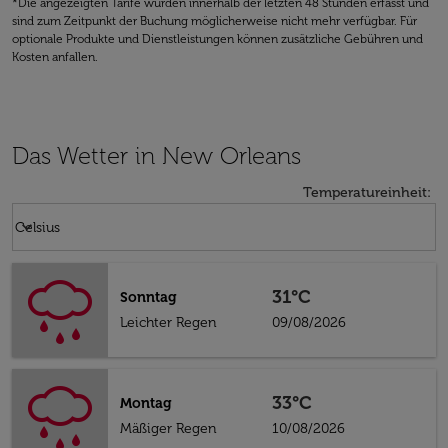
*Die angezeigten Tarife wurden innerhalb der letzten 48 Stunden erfasst und
sind zum Zeitpunkt der Buchung möglicherweise nicht mehr verfügbar. Für
optionale Produkte und Dienstleistungen können zusätzliche Gebühren und
Kosten anfallen.
Das Wetter in New Orleans
Temperatureinheit
:
Weather unit option Celsius Selected
keyboard_arrow_down
Celsius
31°C
Sonntag
Leichter Regen
09/08/2026
33°C
Montag
Mäßiger Regen
10/08/2026