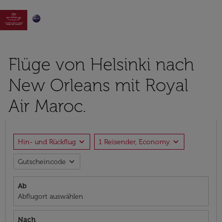

Flüge von Helsinki nach
New Orleans mit Royal
Air Maroc.
expand_more
expand_more
Hin- und Rückflug
1 Reisender, Economy
expand_more
Gutscheincode
Ab
Abflugort auswählen
Nach