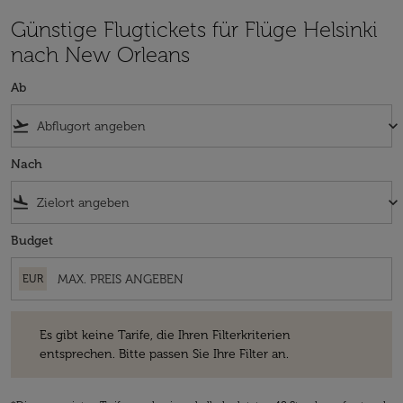
Günstige Flugtickets für Flüge Helsinki
nach New Orleans
Ab
flight_takeoff
keyboard_arrow_down
Nach
flight_land
keyboard_arrow_down
Budget
EUR
Es gibt keine Tarife, die Ihren Filterkriterien entsprechen. Bitte passe
Es gibt keine Tarife, die Ihren Filterkriterien
entsprechen. Bitte passen Sie Ihre Filter an.