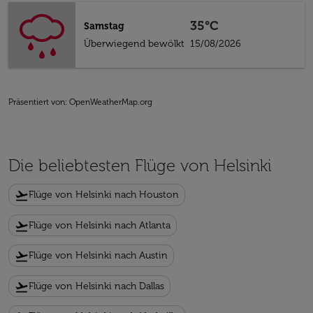
35°C
Samstag
Überwiegend bewölkt
15/08/2026
Präsentiert von
: OpenWeatherMap.org
Die beliebtesten Flüge von Helsinki
flight_takeoff
Flüge von Helsinki nach Houston
flight_takeoff
Flüge von Helsinki nach Atlanta
flight_takeoff
Flüge von Helsinki nach Austin
flight_takeoff
Flüge von Helsinki nach Dallas