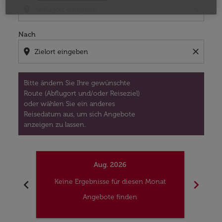
location_on
close
Nach
location_on
close
Bitte ändern Sie Ihre gewünschte
Route (Abflugort und/oder Reiseziel)
oder wählen Sie ein anderes
Reisedatum aus, um sich Angebote
anzeigen zu lassen.
Aug. 2026
chevron_left
chevron_right
Keine Ergebnisse für diesen Monat
Kei
Angebote finden