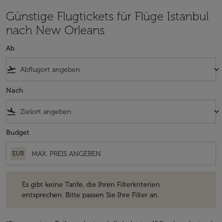
Günstige Flugtickets für Flüge Istanbul
nach New Orleans
Ab
flight_takeoff
keyboard_arrow_down
Nach
flight_land
keyboard_arrow_down
Budget
EUR
Es gibt keine Tarife, die Ihren Filterkriterien entsprechen. Bitte passe
Es gibt keine Tarife, die Ihren Filterkriterien
entsprechen. Bitte passen Sie Ihre Filter an.