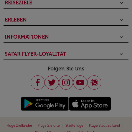
REISEZIELE
keyboard_arrow_down
ERLEBEN
keyboard_arrow_down
INFORMATIONEN
keyboard_arrow_down
SAFAR FLYER-LOYALITÄT
keyboard_arrow_down
Folgen Sie uns
|
|
|
|
Flüge Zielländer
Flüge Zielorte
Städteflüge
Flüge Stadt zu Land