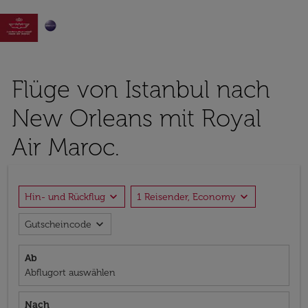

Flüge von Istanbul nach
New Orleans mit Royal
Air Maroc.
expand_more
expand_more
Hin- und Rückflug
1 Reisender, Economy
expand_more
Gutscheincode
Ab
Abflugort auswählen
Nach