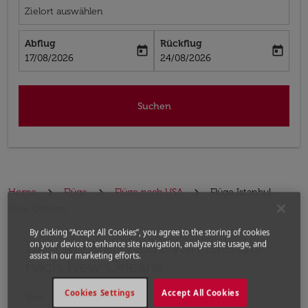
Zielort auswählen
Abflug
Rückflug
today
today
fc-booking-departure-date-aria-label
fc-booking-return-date-aria-label
17/08/2026
24/08/2026
Suchen
Home
Flüge
Flüge nach USA
Flüge Istanbul -
New Orleans
By clicking “Accept All Cookies”, you agree to the storing of cookies
Die nächsten Flüge von Istanbul
Bitte ändern Sie Ihre gewünschte Route (Abflugort un
on your device to enhance site navigation, analyze site usage, and
assist in our marketing efforts.
nach New Orleans
Cookies Settings
Accept All Cookies
Von