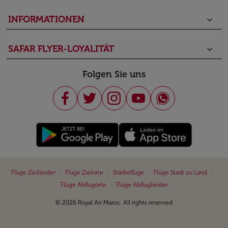
INFORMATIONEN
keyboard_arrow_down
SAFAR FLYER-LOYALITÄT
keyboard_arrow_down
Folgen Sie uns
|
|
|
|
Flüge Zielländer
Flüge Zielorte
Städteflüge
Flüge Stadt zu Land
|
Flüge Abflugorte
Flüge Abflugländer
© 2026 Royal Air Maroc. All rights reserved