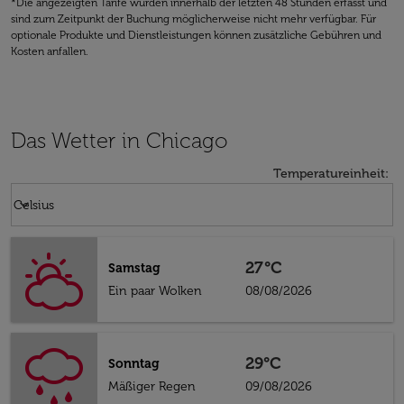
*Die angezeigten Tarife wurden innerhalb der letzten 48 Stunden erfasst und
sind zum Zeitpunkt der Buchung möglicherweise nicht mehr verfügbar. Für
optionale Produkte und Dienstleistungen können zusätzliche Gebühren und
Kosten anfallen.
Das Wetter in Chicago
Temperatureinheit
:
Weather unit option Celsius Selected
keyboard_arrow_down
Celsius
27°C
Samstag
Ein paar Wolken
08/08/2026
29°C
Sonntag
Mäßiger Regen
09/08/2026