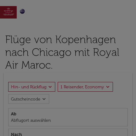

Flüge von Kopenhagen
nach Chicago mit Royal
Air Maroc.
expand_more
expand_more
Hin- und Rückflug
1 Reisender, Economy
expand_more
Gutscheincode
Ab
Abflugort auswählen
Nach