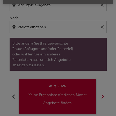
location_on
close
Nach
location_on
close
Bitte ändern Sie Ihre gewünschte
Route (Abflugort und/oder Reiseziel)
oder wählen Sie ein anderes
Reisedatum aus, um sich Angebote
anzeigen zu lassen.
Aug. 2026
chevron_left
chevron_right
Keine Ergebnisse für diesen Monat
Kei
Angebote finden