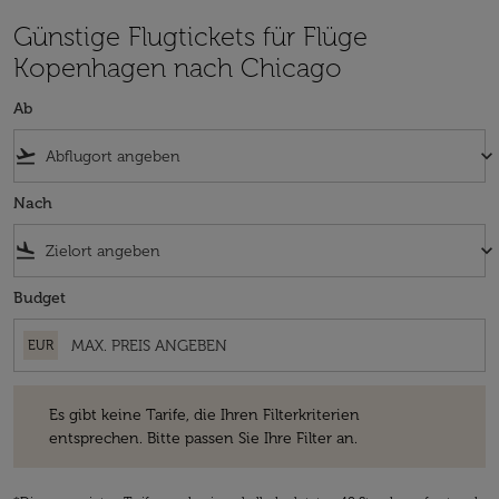
Günstige Flugtickets für Flüge
Kopenhagen nach Chicago
Ab
flight_takeoff
keyboard_arrow_down
Nach
flight_land
keyboard_arrow_down
Budget
EUR
Es gibt keine Tarife, die Ihren Filterkriterien entsprechen. Bitte passe
Es gibt keine Tarife, die Ihren Filterkriterien
entsprechen. Bitte passen Sie Ihre Filter an.