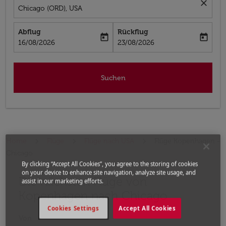
close
Chicago (ORD), USA
Abflug
Rückflug
today
today
fc-booking-departure-date-aria-label
fc-booking-return-date-aria-label
16/08/2026
23/08/2026
Suchen
Home
Flüge
Flüge nach USA
Flüge Kopenhagen -
Chicago
By clicking “Accept All Cookies”, you agree to the storing of cookies
on your device to enhance site navigation, analyze site usage, and
Die nächsten Flüge von
Bitte ändern Sie Ihre gewünschte Route (Abflugort un
assist in our marketing efforts.
Kopenhagen nach Chicago
Cookies Settings
Accept All Cookies
Von