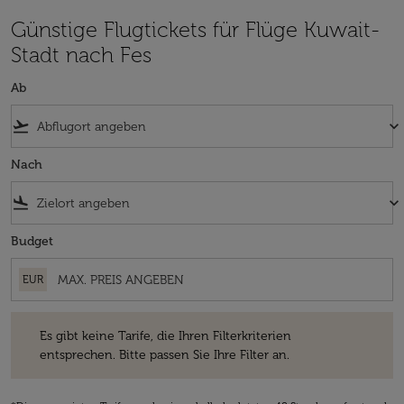
Günstige Flugtickets für Flüge Kuwait-
Stadt nach Fes
Ab
flight_takeoff
keyboard_arrow_down
Nach
flight_land
keyboard_arrow_down
Budget
EUR
Es gibt keine Tarife, die Ihren Filterkriterien entsprechen. Bitte passe
Es gibt keine Tarife, die Ihren Filterkriterien
entsprechen. Bitte passen Sie Ihre Filter an.