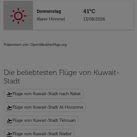
41°C
Donnerstag
Klarer Himmel
13/08/2026
Präsentiert von
: OpenWeatherMap.org
Die beliebtesten Flüge von Kuwait-
Stadt
flight_takeoff
Flüge von Kuwait-Stadt nach Rabat
flight_takeoff
Flüge von Kuwait-Stadt Al-Hoceima
flight_takeoff
Flüge von Kuwait-Stadt Tétouan
flight_takeoff
Flüge von Kuwait-Stadt Nador