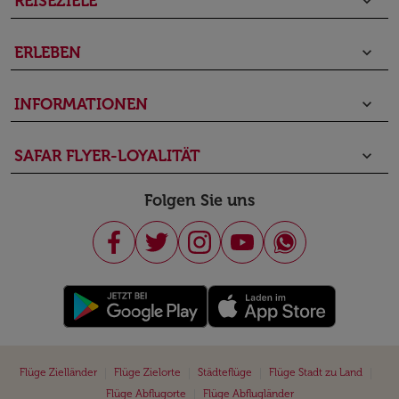
REISEZIELE
keyboard_arrow_down
ERLEBEN
keyboard_arrow_down
INFORMATIONEN
keyboard_arrow_down
SAFAR FLYER-LOYALITÄT
keyboard_arrow_down
Folgen Sie uns
|
|
|
|
Flüge Zielländer
Flüge Zielorte
Städteflüge
Flüge Stadt zu Land
|
Flüge Abflugorte
Flüge Abflugländer