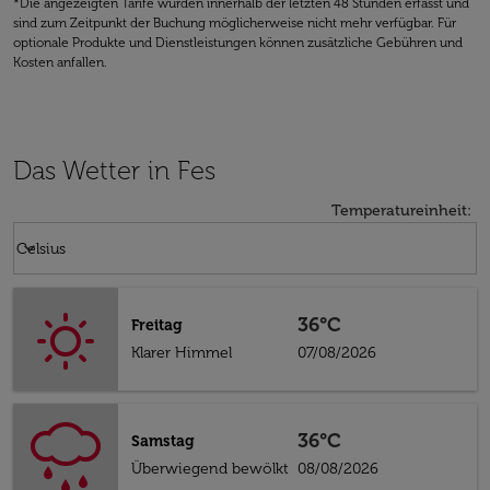
*Die angezeigten Tarife wurden innerhalb der letzten 48 Stunden erfasst und
sind zum Zeitpunkt der Buchung möglicherweise nicht mehr verfügbar. Für
optionale Produkte und Dienstleistungen können zusätzliche Gebühren und
Kosten anfallen.
Das Wetter in Fes
Temperatureinheit
:
Weather unit option Celsius Selected
keyboard_arrow_down
Celsius
36°C
Freitag
Klarer Himmel
07/08/2026
36°C
Samstag
Überwiegend bewölkt
08/08/2026