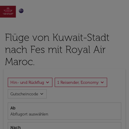

Flüge von Kuwait-Stadt
nach Fes mit Royal Air
Maroc.
expand_more
expand_more
Hin- und Rückflug
1 Reisender, Economy
expand_more
Gutscheincode
Ab
Abflugort auswählen
Nach