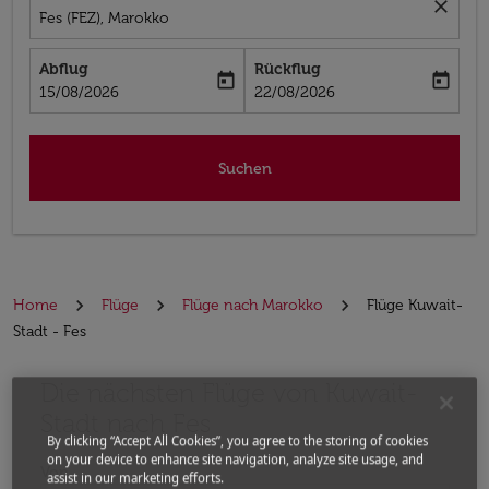
close
Fes (FEZ), Marokko
Abflug
Rückflug
today
today
fc-booking-departure-date-aria-label
fc-booking-return-date-aria-label
15/08/2026
22/08/2026
Suchen
Home
Flüge
Flüge nach Marokko
Flüge Kuwait-
Stadt - Fes
Die nächsten Flüge von Kuwait-
Bitte ändern Sie Ihre gewünschte Route (Abflugort un
Stadt nach Fes
By clicking “Accept All Cookies”, you agree to the storing of cookies
on your device to enhance site navigation, analyze site usage, and
Von
assist in our marketing efforts.