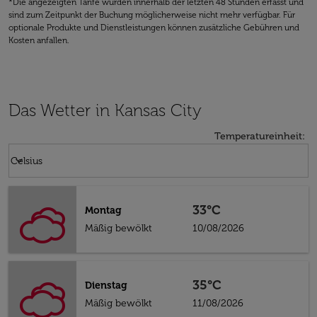
*Die angezeigten Tarife wurden innerhalb der letzten 48 Stunden erfasst und
sind zum Zeitpunkt der Buchung möglicherweise nicht mehr verfügbar. Für
optionale Produkte und Dienstleistungen können zusätzliche Gebühren und
Kosten anfallen.
Das Wetter in Kansas City
Temperatureinheit
:
Weather unit option Celsius Selected
keyboard_arrow_down
Celsius
33°C
Montag
Mäßig bewölkt
10/08/2026
35°C
Dienstag
Mäßig bewölkt
11/08/2026