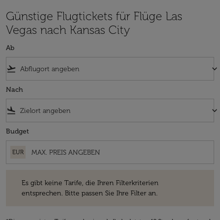
Günstige Flugtickets für Flüge Las
Vegas nach Kansas City
Ab
flight_takeoff
keyboard_arrow_down
Nach
flight_land
keyboard_arrow_down
Budget
EUR
Es gibt keine Tarife, die Ihren Filterkriterien entsprechen. Bitte passe
Es gibt keine Tarife, die Ihren Filterkriterien
entsprechen. Bitte passen Sie Ihre Filter an.