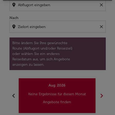
location_on
close
Nach
location_on
close
Bitte ändern Sie Ihre gewünschte
Route (Abflugort und/oder Reiseziel)
oder wählen Sie ein anderes
Reisedatum aus, um sich Angebote
anzeigen zu lassen.
Aug. 2026
chevron_left
chevron_right
Keine Ergebnisse für diesen Monat
Kei
Angebote finden