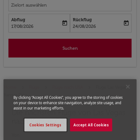
Zielort auswählen
Abflug
Rückflug
today
today
fc-booking-departure-date-aria-label
fc-booking-return-date-aria-label
17/08/2026
24/08/2026
Suchen
Home
Flüge
Flüge nach USA
Flüge Las Vegas -
Kansas City
By clicking “Accept All Cookies”, you agree to the storing of cookies
on your device to enhance site navigation, analyze site usage, and
assist in our marketing efforts.
Die nächsten Flüge von Las Vegas
Bitte ändern Sie Ihre gewünschte Route (Abflugort un
nach Kansas City
Cookies Settings
Accept All Cookies
Von