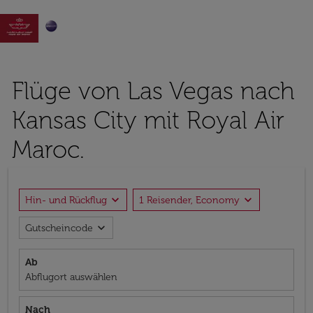

Flüge von Las Vegas nach
Kansas City mit Royal Air
Maroc.
expand_more
expand_more
Hin- und Rückflug
1 Reisender, Economy
expand_more
Gutscheincode
Ab
Abflugort auswählen
Nach