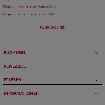
Flüge von Kayseri nach Kansas City
Flüge von Athen nach Kansas City
MEHR ANSEHEN
BUCHUNG
keyboard_arrow_down
REISEZIELE
keyboard_arrow_down
ERLEBEN
keyboard_arrow_down
INFORMATIONEN
keyboard_arrow_down