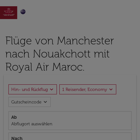

Flüge von Manchester
nach Nouakchott mit
Royal Air Maroc.
expand_more
expand_more
Hin- und Rückflug
1 Reisender, Economy
expand_more
Gutscheincode
Ab
Abflugort auswählen
Nach