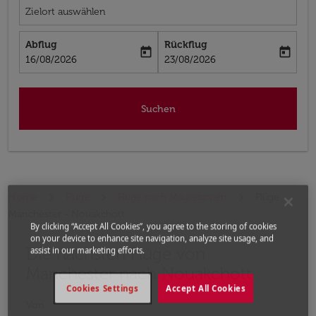
Zielort auswählen
Abflug
Rückflug
today
today
fc-booking-departure-date-aria-label
fc-booking-return-date-aria-label
16/08/2026
23/08/2026
Suchen
Home
Flüge
Flüge nach Mauretanien
Flüge
Manchester - Nouakchott
By clicking “Accept All Cookies”, you agree to the storing of cookies
on your device to enhance site navigation, analyze site usage, and
Die nächsten Flüge von
Bitte ändern Sie Ihre gewünschte Route (Abflugort un
assist in our marketing efforts.
Manchester nach Nouakchott
Cookies Settings
Accept All Cookies
Von