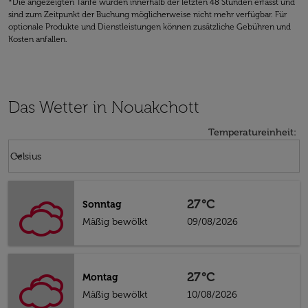
*Die angezeigten Tarife wurden innerhalb der letzten 48 Stunden erfasst und
sind zum Zeitpunkt der Buchung möglicherweise nicht mehr verfügbar. Für
optionale Produkte und Dienstleistungen können zusätzliche Gebühren und
Kosten anfallen.
Das Wetter in Nouakchott
Temperatureinheit
:
Weather unit option Celsius Selected
keyboard_arrow_down
Celsius
27°C
Sonntag
Mäßig bewölkt
09/08/2026
27°C
Montag
Mäßig bewölkt
10/08/2026