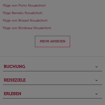
Flüge von Porto Nouakchott
Flüge Bamako Nouakchott
Flüge von Brüssel Nouakchott
Flüge von Bordeaux Nouakchott
MEHR ANSEHEN
BUCHUNG
keyboard_arrow_down
REISEZIELE
keyboard_arrow_down
ERLEBEN
keyboard_arrow_down