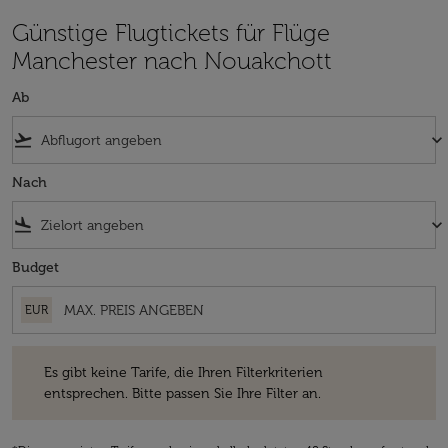
Günstige Flugtickets für Flüge
Manchester nach Nouakchott
Ab
flight_takeoff
keyboard_arrow_down
Nach
flight_land
keyboard_arrow_down
Budget
EUR
Es gibt keine Tarife, die Ihren Filterkriterien entsprechen. Bitte passe
Es gibt keine Tarife, die Ihren Filterkriterien
entsprechen. Bitte passen Sie Ihre Filter an.