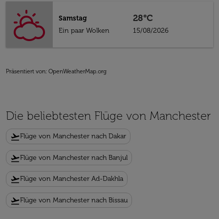
28°C
Samstag
Ein paar Wolken
15/08/2026
Präsentiert von
: OpenWeatherMap.org
Die beliebtesten Flüge von Manchester
flight_takeoff
Flüge von Manchester nach Dakar
flight_takeoff
Flüge von Manchester nach Banjul
flight_takeoff
Flüge von Manchester Ad-Dakhla
flight_takeoff
Flüge von Manchester nach Bissau