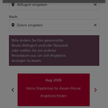
location_on
close
Nach
location_on
close
Bitte ändern Sie Ihre gewünschte
Route (Abflugort und/oder Reiseziel)
oder wählen Sie ein anderes
Reisedatum aus, um sich Angebote
anzeigen zu lassen.
Aug. 2026
chevron_left
chevron_right
Keine Ergebnisse für diesen Monat
Kei
Angebote finden