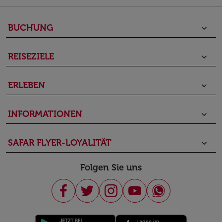
BUCHUNG
keyboard_arrow_down
REISEZIELE
keyboard_arrow_down
ERLEBEN
keyboard_arrow_down
INFORMATIONEN
keyboard_arrow_down
SAFAR FLYER-LOYALITÄT
keyboard_arrow_down
Folgen Sie uns