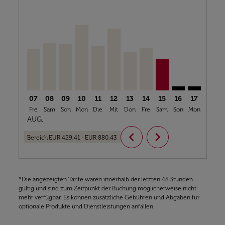
ORY–NKC, 07/08/2026 – 10/08/2026: Von EUR 554,41
ORY–NKC, 08/08/2026 – 22/08/2026: Von EUR 63
ORY–NKC, 09/08/2026 – 07/09/2026: Von EU
ORY–NKC, 10/08/2026 – 09/09/2026: Vo
ORY–NKC, 11/08/2026 – 21/08/2026
CDG–NKC, 12/08/2026 – 08/09/
ORY–NKC, 13/08/2026 – 18/
CDG–NKC, 14/08/2026 –
ORY–NKC, 15/08/20
PAR–NKC: cmp-
PAR–NKC: 
PAR–N
P
07
08
09
10
11
12
13
14
15
16
17
18
Fre
Sam
Son
Mon
Die
Mit
Don
Fre
Sam
Son
Mon
Die
M
AUG.
chevron_left
chevron_right
Bereich
EUR 429,41
-
EUR 880,43
*Die angezeigten Tarife waren innerhalb der letzten 48 Stunden
gültig und sind zum Zeitpunkt der Buchung möglicherweise nicht
mehr verfügbar. Es können zusätzliche Gebühren und Abgaben für
optionale Produkte und Dienstleistungen anfallen.