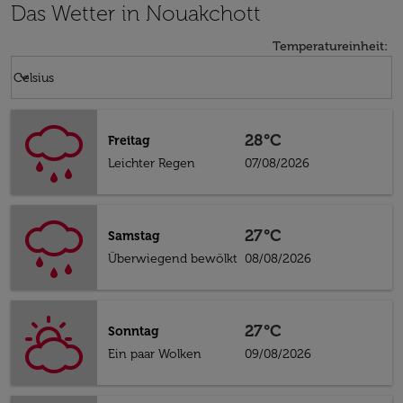
Das Wetter in Nouakchott
Temperatureinheit
:
Weather unit option Celsius Selected
keyboard_arrow_down
Celsius
28°C
Freitag
Leichter Regen
07/08/2026
27°C
Samstag
Überwiegend bewölkt
08/08/2026
27°C
Sonntag
Ein paar Wolken
09/08/2026