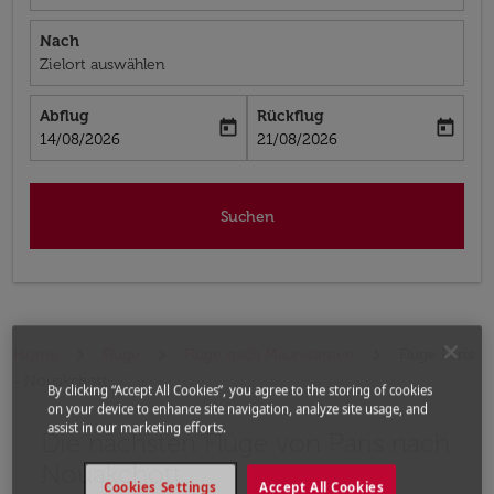
Nach
Zielort auswählen
Abflug
Rückflug
today
today
fc-booking-departure-date-aria-label
fc-booking-return-date-aria-label
14/08/2026
21/08/2026
Suchen
Home
Flüge
Flüge nach Mauretanien
Flüge Paris
- Nouakchott
By clicking “Accept All Cookies”, you agree to the storing of cookies
on your device to enhance site navigation, analyze site usage, and
assist in our marketing efforts.
Die nächsten Flüge von Paris nach
Nouakchott
Cookies Settings
Accept All Cookies