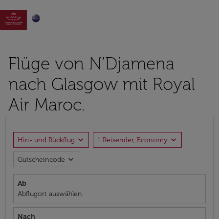

Flüge von N’Djamena
nach Glasgow mit Royal
Air Maroc.
expand_more
expand_more
Hin- und Rückflug
1 Reisender, Economy
expand_more
Gutscheincode
Ab
Abflugort auswählen
Nach