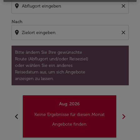
location_on
close
Nach
location_on
close
Bitte ändern Sie Ihre gewünschte
Route (Abflugort und/oder Reiseziel)
oder wählen Sie ein anderes
Reisedatum aus, um sich Angebote
anzeigen zu lassen.
Aug. 2026
chevron_left
chevron_right
Keine Ergebnisse für diesen Monat
Kei
Angebote finden