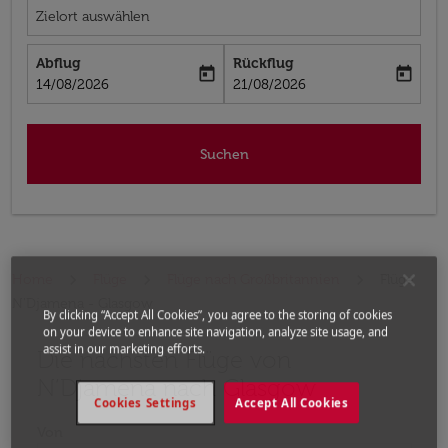
Zielort auswählen
Abflug
Rückflug
today
today
fc-booking-departure-date-aria-label
fc-booking-return-date-aria-label
14/08/2026
21/08/2026
Suchen
Home
Flüge
Flüge nach Großbritannien
Flüge
N’Djamena - Glasgow
By clicking “Accept All Cookies”, you agree to the storing of cookies
on your device to enhance site navigation, analyze site usage, and
assist in our marketing efforts.
Die nächsten Flüge von
Bitte ändern Sie Ihre gewünschte Route (Abflugort un
N’Djamena nach Glasgow
Cookies Settings
Accept All Cookies
Von