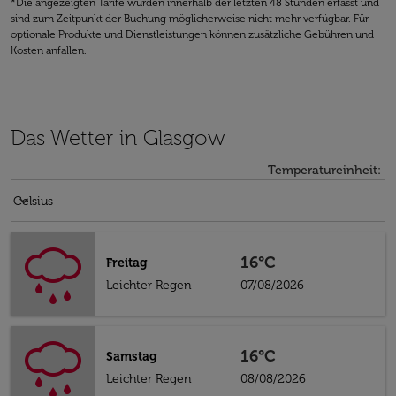
*Die angezeigten Tarife wurden innerhalb der letzten 48 Stunden erfasst und
sind zum Zeitpunkt der Buchung möglicherweise nicht mehr verfügbar. Für
optionale Produkte und Dienstleistungen können zusätzliche Gebühren und
Kosten anfallen.
Das Wetter in Glasgow
Temperatureinheit
:
Weather unit option Celsius Selected
keyboard_arrow_down
Celsius
16°C
Freitag
Leichter Regen
07/08/2026
16°C
Samstag
Leichter Regen
08/08/2026