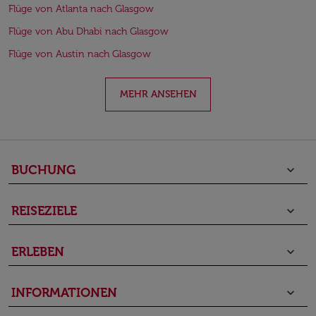
Flüge von Atlanta nach Glasgow
Flüge von Abu Dhabi nach Glasgow
Flüge von Austin nach Glasgow
MEHR ANSEHEN
BUCHUNG
keyboard_arrow_down
REISEZIELE
keyboard_arrow_down
ERLEBEN
keyboard_arrow_down
INFORMATIONEN
keyboard_arrow_down