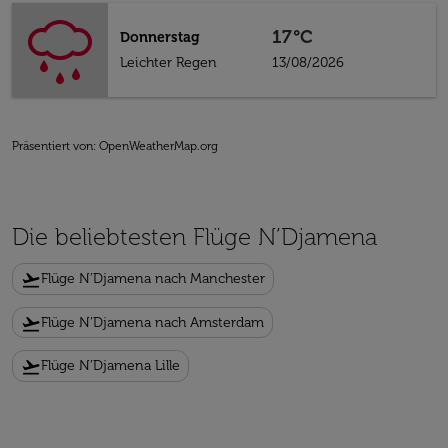
17°C
Donnerstag
Leichter Regen
13/08/2026
Präsentiert von
: OpenWeatherMap.org
Die beliebtesten Flüge N’Djamena
flight_takeoff
Flüge N’Djamena nach Manchester
flight_takeoff
Flüge N’Djamena nach Amsterdam
flight_takeoff
Flüge N’Djamena Lille