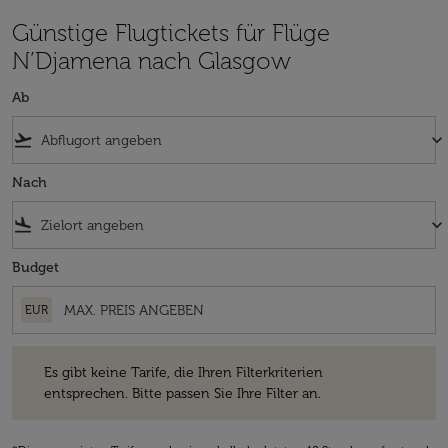
Günstige Flugtickets für Flüge
N’Djamena nach Glasgow
Ab
flight_takeoff
keyboard_arrow_down
Nach
flight_land
keyboard_arrow_down
Budget
EUR
Es gibt keine Tarife, die Ihren Filterkriterien entsprechen. Bitte passe
Es gibt keine Tarife, die Ihren Filterkriterien
entsprechen. Bitte passen Sie Ihre Filter an.