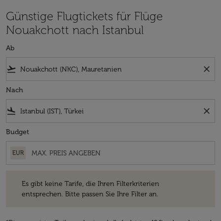
Günstige Flugtickets für Flüge
Nouakchott nach Istanbul
Ab
flight_takeoff
close
Nach
flight_land
close
Budget
EUR
Es gibt keine Tarife, die Ihren Filterkriterien entsprechen. Bitte passe
Es gibt keine Tarife, die Ihren Filterkriterien
entsprechen. Bitte passen Sie Ihre Filter an.