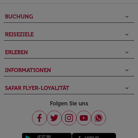
BUCHUNG
keyboard_arrow_down
REISEZIELE
keyboard_arrow_down
ERLEBEN
keyboard_arrow_down
INFORMATIONEN
keyboard_arrow_down
SAFAR FLYER-LOYALITÄT
keyboard_arrow_down
Folgen Sie uns