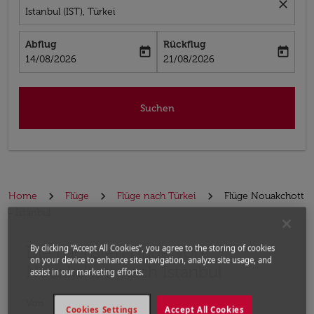
close
Istanbul (IST), Türkei
Abflug
Rückflug
today
today
fc-booking-departure-date-aria-label
fc-booking-return-date-aria-label
14/08/2026
21/08/2026
Suchen
Home
Flüge
Flüge nach Türkei
Flüge Nouakchott
- Istanbul
Die nächsten Flüge von
Bitte ändern Sie Ihre gewünschte Route (Abflugort un
By clicking “Accept All Cookies”, you agree to the storing of cookies
on your device to enhance site navigation, analyze site usage, and
Nouakchott nach Istanbul
assist in our marketing efforts.
Von
Cookies Settings
Accept All Cookies