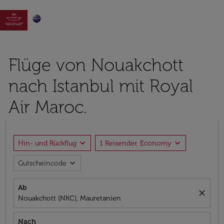

Flüge von Nouakchott
nach Istanbul mit Royal
Air Maroc.
expand_more
expand_more
Hin- und Rückflug
1 Reisender, Economy
expand_more
Gutscheincode
Ab
close
Nouakchott (NKC), Mauretanien
Nach