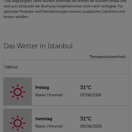
*Die angezeigten Tarife wurden innerhalb der letzten 48 Stunden erfasst und
sind zum Zeitpunkt der Buchung möglicherweise nicht mehr verfügbar. Für
optionale Produkte und Dienstleistungen können zusätzliche Gebühren und
Kosten anfallen.
Das Wetter in Istanbul
Temperatureinheit
:
Weather unit option Celsius Selected
keyboard_arrow_down
Celsius
31°C
Freitag
Klarer Himmel
07/08/2026
31°C
Samstag
Klarer Himmel
08/08/2026