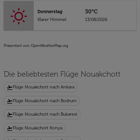
30°C
Donnerstag
Klarer Himmel
13/08/2026
Präsentiert von
: OpenWeatherMap.org
Die beliebtesten Flüge Nouakchott
flight_takeoff
Flüge Nouakchott nach Ankara
flight_takeoff
Flüge Nouakchott nach Bodrum
flight_takeoff
Flüge Nouakchott nach Bukarest
flight_takeoff
Flüge Nouakchott Konya