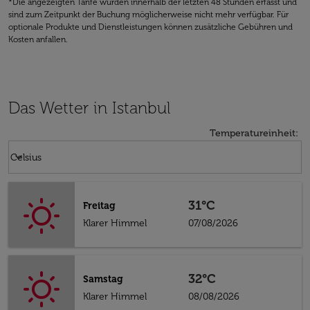
*Die angezeigten Tarife wurden innerhalb der letzten 48 Stunden erfasst und
sind zum Zeitpunkt der Buchung möglicherweise nicht mehr verfügbar. Für
optionale Produkte und Dienstleistungen können zusätzliche Gebühren und
Kosten anfallen.
Das Wetter in Istanbul
Temperatureinheit
:
Weather unit option Celsius Selected
keyboard_arrow_down
Celsius
31°C
Freitag
Klarer Himmel
07/08/2026
32°C
Samstag
Klarer Himmel
08/08/2026