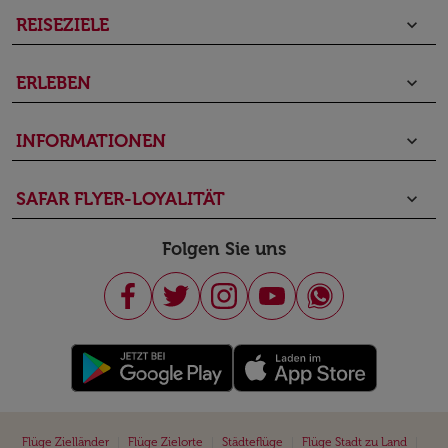
REISEZIELE
keyboard_arrow_down
ERLEBEN
keyboard_arrow_down
INFORMATIONEN
keyboard_arrow_down
SAFAR FLYER-LOYALITÄT
keyboard_arrow_down
Folgen Sie uns
|
|
|
|
Flüge Zielländer
Flüge Zielorte
Städteflüge
Flüge Stadt zu Land