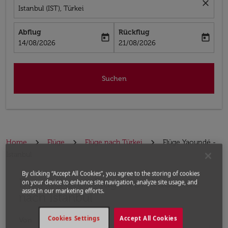
close
Istanbul (IST), Türkei
Abflug
Rückflug
today
today
fc-booking-departure-date-aria-label
fc-booking-return-date-aria-label
14/08/2026
21/08/2026
Suchen
Home
Flüge
Flüge nach Türkei
Flüge Yaoundé -
Istanbul
By clicking “Accept All Cookies”, you agree to the storing of cookies
Die nächsten Flüge von Yaoundé
Bitte ändern Sie Ihre gewünschte Route (Abflugort un
on your device to enhance site navigation, analyze site usage, and
assist in our marketing efforts.
nach Istanbul
Cookies Settings
Accept All Cookies
Von