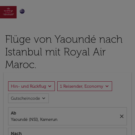

Flüge von Yaoundé nach
Istanbul mit Royal Air
Maroc.
expand_more
expand_more
Hin- und Rückflug
1 Reisender, Economy
expand_more
Gutscheincode
Ab
close
Yaoundé (NSI), Kamerun
Nach