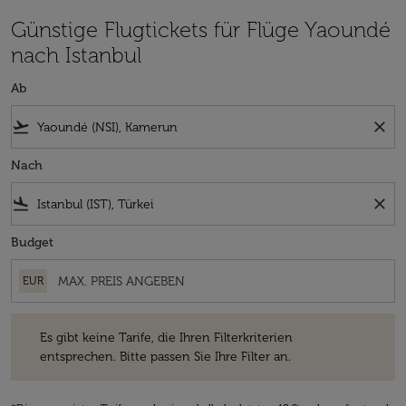
Günstige Flugtickets für Flüge Yaoundé
nach Istanbul
Ab
flight_takeoff
close
Nach
flight_land
close
Budget
EUR
Es gibt keine Tarife, die Ihren Filterkriterien entsprechen. Bitte passe
Es gibt keine Tarife, die Ihren Filterkriterien
entsprechen. Bitte passen Sie Ihre Filter an.