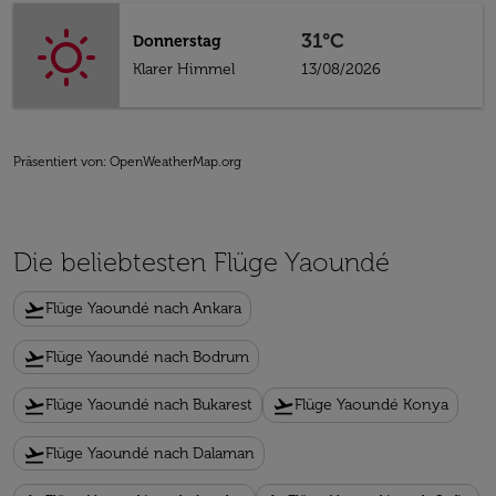
31°C
Donnerstag
Klarer Himmel
13/08/2026
Präsentiert von
: OpenWeatherMap.org
Die beliebtesten Flüge Yaoundé
flight_takeoff
Flüge Yaoundé nach Ankara
flight_takeoff
Flüge Yaoundé nach Bodrum
flight_takeoff
flight_takeoff
Flüge Yaoundé nach Bukarest
Flüge Yaoundé Konya
flight_takeoff
Flüge Yaoundé nach Dalaman