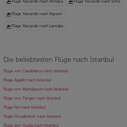
flight_takeoff
flight_takeoff
Flüge Yaoundé nach Antalya
Flüge Yaoundé nach Sofia
flight_takeoff
Flüge Yaoundé nach Kayseri
flight_takeoff
Flüge Yaoundé nach Larnaka
Die beliebtesten Flüge nach Istanbul
Flüge von Casablanca nach Istanbul
Flüge Agadir nach Istanbul
Flüge von Marrakesch nach Istanbul
Flüge von Tanger nach Istanbul
Flüge Fes nach Istanbul
Flüge Nouakchott nach Istanbul
Flüge von Oujda nach Istanbul