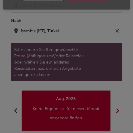
location_on
close
Nach
location_on
close
Bitte ändern Sie Ihre gewünschte
Route (Abflugort und/oder Reiseziel)
oder wählen Sie ein anderes
Reisedatum aus, um sich Angebote
anzeigen zu lassen.
Aug. 2026
chevron_left
chevron_right
Keine Ergebnisse für diesen Monat
Kei
Angebote finden