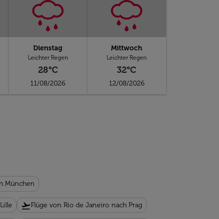
Dienstag
Mittwoch
Leichter Regen
Leichter Regen
28°C
32°C
11/08/2026
12/08/2026
ach München
flight_takeoff
ille
Flüge von Rio de Janeiro nach Prag