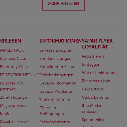
MEHR ANSEHEN
ERLEBEN
INFORMATIONEN
SAFAR FLYER-
LOYALITÄT
FAMILY PACK
Serviceansprüche
Registrieren
Business Class
Sonderleistungen
Einloggen
Economy Class
Kontaktieren Sie uns
Wie es funktioniert
REISEVERSICHERUNG
Reisebedingungen
Reasons to join
Lounges von
Gepäck-Information
partnern
Cards status
Gepäck-Probleme
Zenith Lounge
Card's benefits
Tarifkonditionen
Magic universe
Ihre Meilen
Check-in-
einlösen
Kinder
Bedingungen
Spend miles
Royal Air Maroc
Reisedokumente