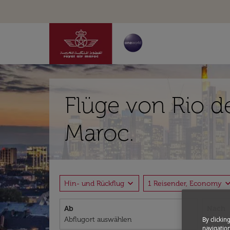
Flüge von Rio de
Maroc.
expand_more
expand_
Hin- und Rückflug
1 Reisender, Economy
Ab
Nach
By clickin
navigation