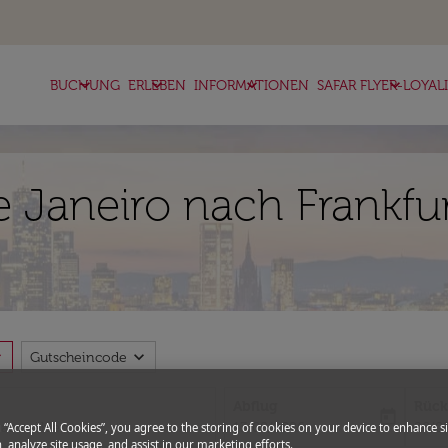
keyboard_arrow_down
keyboard_arrow_down
keyboard_arrow_down
keyboard_arrow_down
BUCHUNG
ERLEBEN
INFORMATIONEN
SAFAR FLYER-LOYAL
 Janeiro nach Frankfur
more
expand_more
Gutscheincode
Abflug
Rück
today
fc-booking-departure-date-aria-l
fc-bo
13/08/2026
20/0
g “Accept All Cookies”, you agree to the storing of cookies on your device to enhance si
, analyze site usage, and assist in our marketing efforts.