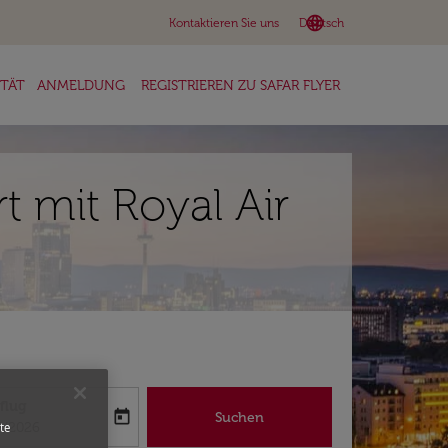
language
keyboard_arrow_down
Kontaktieren Sie uns
Deutsch
ITÄT
ANMELDUNG
REGISTRIEREN ZU SAFAR FLYER
t mit Royal Air
flug
today
Suchen
abel
oking-return-date-aria-label
8/2026
te