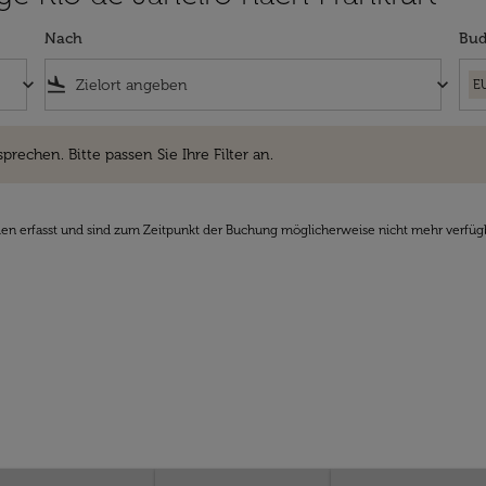
Nach
Bud
keyboard_arrow_down
flight_land
keyboard_arrow_down
E
hen. Bitte passen Sie Ihre Filter an.
sprechen. Bitte passen Sie Ihre Filter an.
den erfasst und sind zum Zeitpunkt der Buchung möglicherweise nicht mehr verfüg