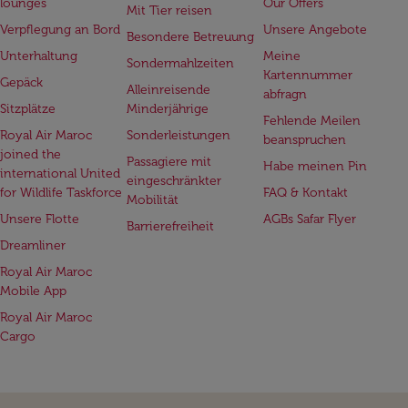
lounges
Our Offers
Mit Tier reisen
Verpflegung an Bord
Unsere Angebote
Besondere Betreuung
Unterhaltung
Meine
Sondermahlzeiten
Kartennummer
Gepäck
Alleinreisende
abfragn
Sitzplätze
Minderjährige
Fehlende Meilen
Royal Air Maroc
Sonderleistungen
beanspruchen
joined the
Passagiere mit
Habe meinen Pin
international United
eingeschränkter
for Wildlife Taskforce
FAQ & Kontakt
Mobilität
Unsere Flotte
AGBs Safar Flyer
Barrierefreiheit
Dreamliner
Royal Air Maroc
Mobile App
Royal Air Maroc
Cargo