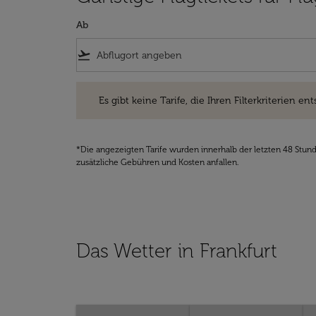
Ab
flight_takeoff
Es gibt keine Tarife, die Ihren Filterkriterien entsprec
Es gibt keine Tarife, die Ihren Filterkriterien ent
*Die angezeigten Tarife wurden innerhalb der letzten 48 Stun
zusätzliche Gebühren und Kosten anfallen.
Das Wetter in Frankfurt