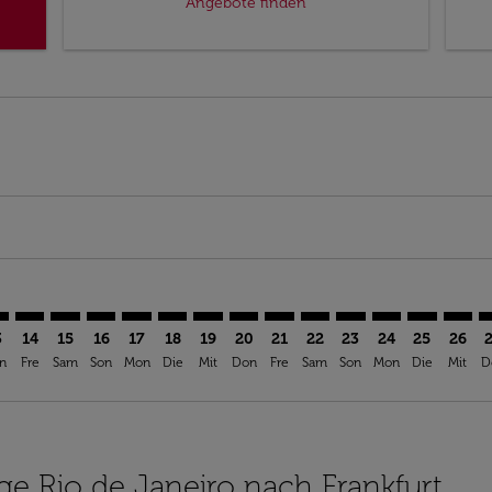
Angebote finden
imer. Angebote finden
sclaimer. Angebote finden
s-disclaimer. Angebote finden
offers-disclaimer. Angebote finden
iew-offers-disclaimer. Angebote finden
mp-view-offers-disclaimer. Angebote finden
A: cmp-view-offers-disclaimer. Angebote finden
G–FRA: cmp-view-offers-disclaimer. Angebote finden
GIG–FRA: cmp-view-offers-disclaimer. Angebote finden
GIG–FRA: cmp-view-offers-disclaimer. Angebote finde
GIG–FRA: cmp-view-offers-disclaimer. Angebote 
GIG–FRA: cmp-view-offers-disclaimer. Angeb
GIG–FRA: cmp-view-offers-disclaimer. A
GIG–FRA: cmp-view-offers-disclaime
GIG–FRA: cmp-view-offers-discl
GIG–FRA: cmp-view-offers-d
GIG–FRA: cmp-view-offe
GIG–FRA: cmp-view-
GIG–FRA: cmp-
GIG–FRA: 
GIG–F
G
3
14
15
16
17
18
19
20
21
22
23
24
25
26
n
Fre
Sam
Son
Mon
Die
Mit
Don
Fre
Sam
Son
Mon
Die
Mit
D
üge Rio de Janeiro nach Frankfurt