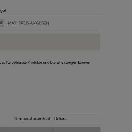
get
UR
bar. Für optionale Produkte und Dienstleistungen können
Weather unit option Celsius Select
keyboard_arrow_down
Temperatureinheit
:
Celsius