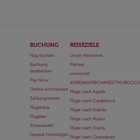
BUCHUNG
REISEZIELE
Flug buchen
Unser Netzwerk
Buchung
Partner
bearbeiten
oneworld
Pay Now
#DREAMAFRICA#MEETMOROCCO
Online einchecken
Flüge nach Agadir
Zahlungsweise
Flüge nach Casablanca
Flugstatus
Flüge nach Dakhla
Flugplan
Flüge nach Nador
Sitzauswahl
Flüge nach Oujda
Gepäck hinzufügen
Flüge nach Ouarzazate