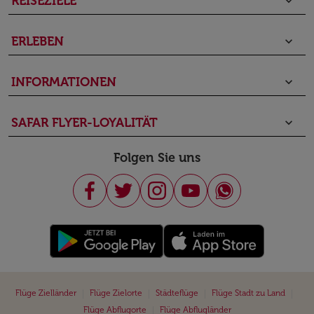
REISEZIELE
keyboard_arrow_down
ERLEBEN
keyboard_arrow_down
INFORMATIONEN
keyboard_arrow_down
SAFAR FLYER-LOYALITÄT
keyboard_arrow_down
Folgen Sie uns
|
|
|
|
Flüge Zielländer
Flüge Zielorte
Städteflüge
Flüge Stadt zu Land
|
Flüge Abflugorte
Flüge Abflugländer