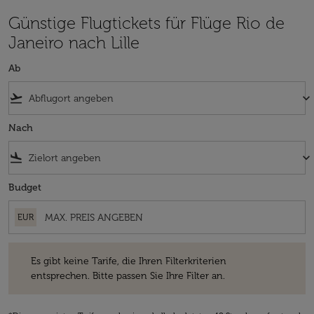
Günstige Flugtickets für Flüge Rio de
Janeiro nach Lille
Ab
flight_takeoff
keyboard_arrow_down
Nach
flight_land
keyboard_arrow_down
Budget
EUR
Es gibt keine Tarife, die Ihren Filterkriterien entsprechen. Bitte passe
Es gibt keine Tarife, die Ihren Filterkriterien
entsprechen. Bitte passen Sie Ihre Filter an.