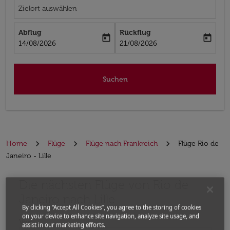
Zielort auswählen
Abflug
Rückflug
today
today
fc-booking-departure-date-aria-label
fc-booking-return-date-aria-label
14/08/2026
21/08/2026
Suchen
Home
Flüge
Flüge nach Frankreich
Flüge Rio de
Janeiro - Lille
Die nächsten Flüge von Rio de
Bitte ändern Sie Ihre gewünschte Route (Abflugort un
Janeiro nach Lille
By clicking “Accept All Cookies”, you agree to the storing of cookies
on your device to enhance site navigation, analyze site usage, and
Von
assist in our marketing efforts.