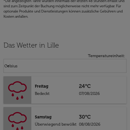
*Die angezeigten Tarife wurden innerhalb der letzten 48 Stunden erfasst und
sind zum Zeitpunkt der Buchung möglicherweise nicht mehr verfügbar. Für
optionale Produkte und Dienstleistungen können zusätzliche Gebühren und
Kosten anfallen.
Das Wetter in Lille
Temperatureinheit
:
Weather unit option Celsius Selected
keyboard_arrow_down
Celsius
24°C
Freitag
Bedeckt
07/08/2026
30°C
Samstag
Überwiegend bewölkt
08/08/2026