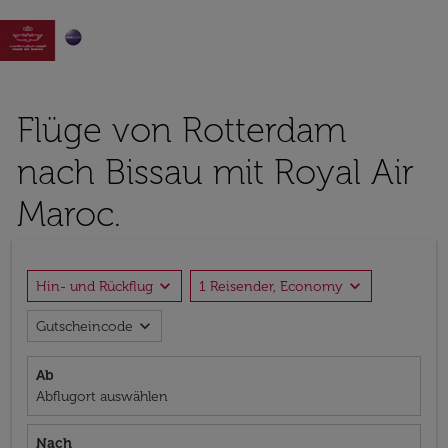

Flüge von Rotterdam
nach Bissau mit Royal Air
Maroc.
expand_more
expand_more
Hin- und Rückflug
1 Reisender, Economy
expand_more
Gutscheincode
Ab
Abflugort auswählen
Nach