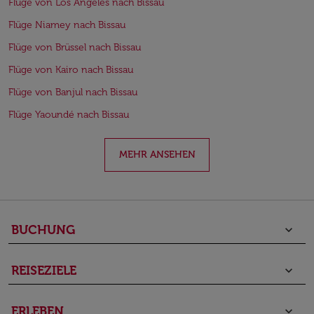
Flüge von Los Angeles nach Bissau
Flüge Niamey nach Bissau
Flüge von Brüssel nach Bissau
Flüge von Kairo nach Bissau
Flüge von Banjul nach Bissau
Flüge Yaoundé nach Bissau
MEHR ANSEHEN
BUCHUNG
keyboard_arrow_down
REISEZIELE
keyboard_arrow_down
ERLEBEN
keyboard_arrow_down