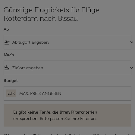
Günstige Flugtickets für Flüge
Rotterdam nach Bissau
Ab
flight_takeoff
keyboard_arrow_down
Nach
flight_land
keyboard_arrow_down
Budget
EUR
Es gibt keine Tarife, die Ihren Filterkriterien entsprechen. Bitte passe
Es gibt keine Tarife, die Ihren Filterkriterien
entsprechen. Bitte passen Sie Ihre Filter an.