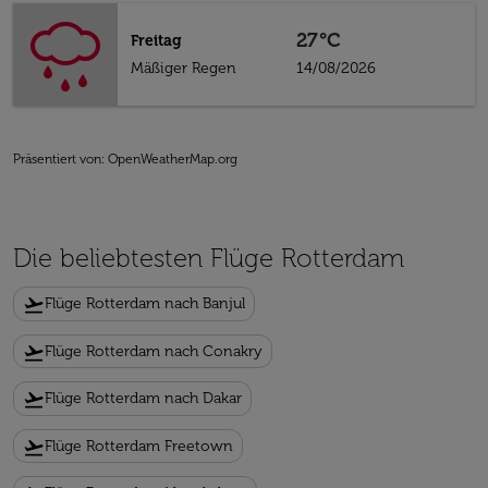
27°C
Freitag
Mäßiger Regen
14/08/2026
Präsentiert von
: OpenWeatherMap.org
Die beliebtesten Flüge Rotterdam
flight_takeoff
Flüge Rotterdam nach Banjul
flight_takeoff
Flüge Rotterdam nach Conakry
flight_takeoff
Flüge Rotterdam nach Dakar
flight_takeoff
Flüge Rotterdam Freetown