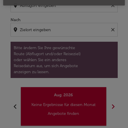
location_on
close
Nach
location_on
close
Bitte ändern Sie Ihre gewünschte
Route (Abflugort und/oder Reiseziel)
oder wählen Sie ein anderes
Reisedatum aus, um sich Angebote
anzeigen zu lassen.
Aug. 2026
chevron_left
chevron_right
Keine Ergebnisse für diesen Monat
Kei
Angebote finden