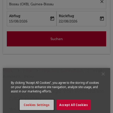
close
Bissau (OXB), Guinea-Bissau
Abflug
Rückflug
today
today
fc-booking-departure-date-aria-label
fc-booking-return-date-aria-label
15/08/2026
22/08/2026
Suchen
Home
Flüge
Flüge nach Guinea-Bissau
Flüge
Rotterdam - Bissau
By clicking “Accept All Cookies”, you agree to the storing of cookies
on your device to enhance site navigation, analyze site usage, and
Die nächsten Flüge von Rotterdam
Bitte ändern Sie Ihre gewünschte Route (Abflugort un
assist in our marketing efforts.
nach Bissau
Cookies Settings
Accept All Cookies
Von