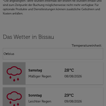
*Die angezeigten Tarife wurden innerhalb der letzten 48 Stunden erfasst und
sind zum Zeitpunkt der Buchung möglicherweise nicht mehr verfügbar. Für
optionale Produkte und Dienstleistungen können zusätzliche Gebühren und
Kosten anfallen.
Das Wetter in Bissau
Temperatureinheit
:
Weather unit option Celsius Selected
keyboard_arrow_down
Celsius
28°C
Samstag
Mäßiger Regen
08/08/2026
29°C
Sonntag
Leichter Regen
09/08/2026