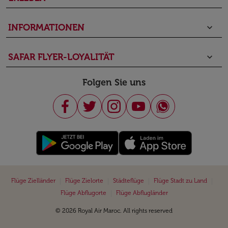
INFORMATIONEN
keyboard_arrow_down
SAFAR FLYER-LOYALITÄT
keyboard_arrow_down
Folgen Sie uns
|
|
|
|
Flüge Zielländer
Flüge Zielorte
Städteflüge
Flüge Stadt zu Land
|
Flüge Abflugorte
Flüge Abflugländer
© 2026 Royal Air Maroc. All rights reserved