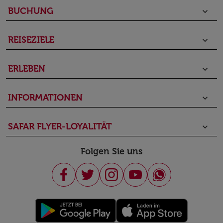
BUCHUNG
keyboard_arrow_down
REISEZIELE
keyboard_arrow_down
ERLEBEN
keyboard_arrow_down
INFORMATIONEN
keyboard_arrow_down
SAFAR FLYER-LOYALITÄT
keyboard_arrow_down
Folgen Sie uns