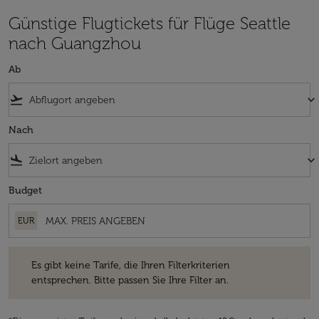
Günstige Flugtickets für Flüge Seattle
nach Guangzhou
Ab
flight_takeoff
keyboard_arrow_down
Nach
flight_land
keyboard_arrow_down
Budget
EUR
Es gibt keine Tarife, die Ihren Filterkriterien entsprechen. Bitte passe
Es gibt keine Tarife, die Ihren Filterkriterien
entsprechen. Bitte passen Sie Ihre Filter an.