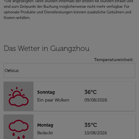
*Die angezeigten Tarife wurden innerhalb der letzten 48 Stunden erfasst und
sind zum Zeitpunkt der Buchung möglicherweise nicht mehr verfügbar. Für
optionale Produkte und Dienstleistungen können zusätzliche Gebühren und
Kosten anfallen.
Das Wetter in Guangzhou
Temperatureinheit
:
Weather unit option Celsius Selected
keyboard_arrow_down
Celsius
36°C
Sonntag
Ein paar Wolken
09/08/2026
35°C
Montag
Bedeckt
10/08/2026