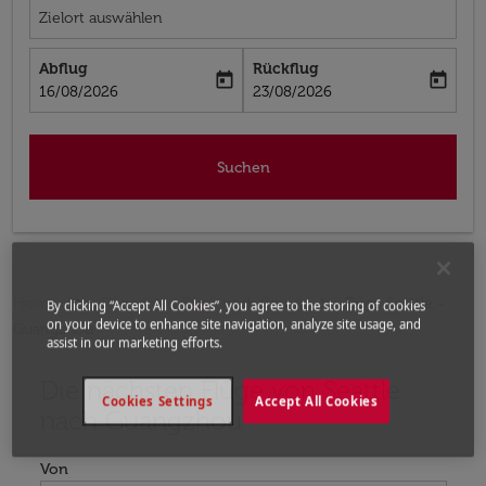
Zielort auswählen
Abflug
Rückflug
today
today
fc-booking-departure-date-aria-label
fc-booking-return-date-aria-label
16/08/2026
23/08/2026
Suchen
Home
Flüge
Flüge nach China
Flüge Seattle -
By clicking “Accept All Cookies”, you agree to the storing of cookies
on your device to enhance site navigation, analyze site usage, and
Guangzhou
assist in our marketing efforts.
Die nächsten Flüge von Seattle
Bitte ändern Sie Ihre gewünschte Route (Abflugort un
Cookies Settings
Accept All Cookies
nach Guangzhou
Von