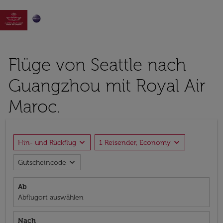

Flüge von Seattle nach
Guangzhou mit Royal Air
Maroc.
expand_more
expand_more
Hin- und Rückflug
1 Reisender, Economy
expand_more
Gutscheincode
Ab
Abflugort auswählen
Nach