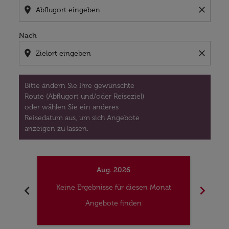
location_on
close
Nach
location_on
close
Bitte ändern Sie Ihre gewünschte
Route (Abflugort und/oder Reiseziel)
oder wählen Sie ein anderes
Reisedatum aus, um sich Angebote
anzeigen zu lassen.
Aug. 2026
chevron_left
chevron_right
Keine Ergebnisse für diesen Monat
Kei
Angebote finden