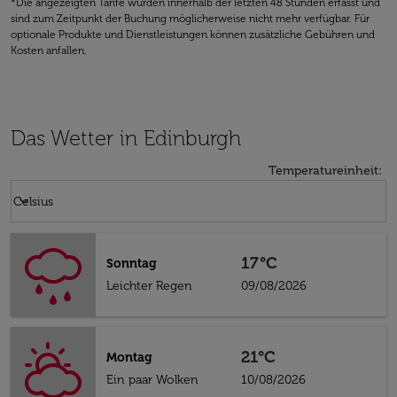
*Die angezeigten Tarife wurden innerhalb der letzten 48 Stunden erfasst und
sind zum Zeitpunkt der Buchung möglicherweise nicht mehr verfügbar. Für
optionale Produkte und Dienstleistungen können zusätzliche Gebühren und
Kosten anfallen.
Das Wetter in Edinburgh
Temperatureinheit
:
Weather unit option Celsius Selected
keyboard_arrow_down
Celsius
17°C
Sonntag
Leichter Regen
09/08/2026
21°C
Montag
Ein paar Wolken
10/08/2026