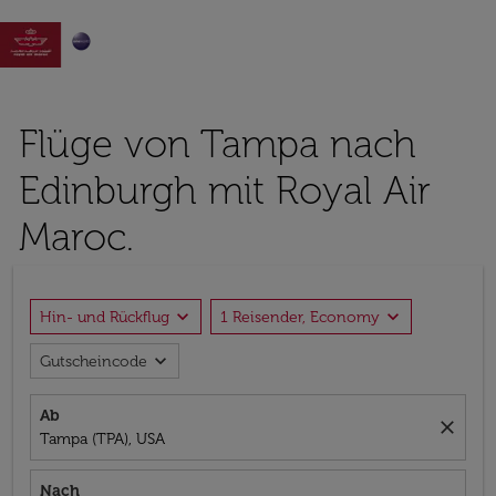

Flüge von Tampa nach
Edinburgh mit Royal Air
Maroc.
expand_more
expand_more
Hin- und Rückflug
1 Reisender, Economy
expand_more
Gutscheincode
Ab
close
Tampa (TPA), USA
Nach