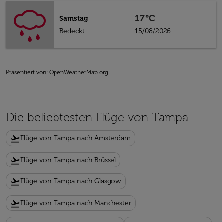
17°C
Samstag
Bedeckt
15/08/2026
Präsentiert von
: OpenWeatherMap.org
Die beliebtesten Flüge von Tampa
flight_takeoff
Flüge von Tampa nach Amsterdam
flight_takeoff
Flüge von Tampa nach Brüssel
flight_takeoff
Flüge von Tampa nach Glasgow
flight_takeoff
Flüge von Tampa nach Manchester