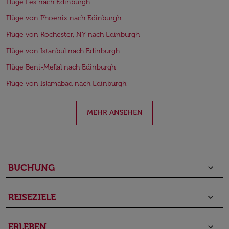
Flüge Fes nach Edinburgh
Flüge von Phoenix nach Edinburgh
Flüge von Rochester, NY nach Edinburgh
Flüge von Istanbul nach Edinburgh
Flüge Beni-Mellal nach Edinburgh
Flüge von Islamabad nach Edinburgh
MEHR ANSEHEN
BUCHUNG
keyboard_arrow_down
REISEZIELE
keyboard_arrow_down
ERLEBEN
keyboard_arrow_down