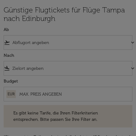
Günstige Flugtickets für Flüge Tampa
nach Edinburgh
Ab
flight_takeoff
keyboard_arrow_down
Nach
flight_land
keyboard_arrow_down
Budget
EUR
Es gibt keine Tarife, die Ihren Filterkriterien entsprechen. Bitte passe
Es gibt keine Tarife, die Ihren Filterkriterien
entsprechen. Bitte passen Sie Ihre Filter an.