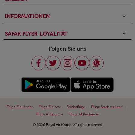
INFORMATIONEN
keyboard_arrow_down
SAFAR FLYER-LOYALITÄT
keyboard_arrow_down
Folgen Sie uns
|
|
|
|
Flüge Zielländer
Flüge Zielorte
Städteflüge
Flüge Stadt zu Land
|
Flüge Abflugorte
Flüge Abflugländer
© 2026 Royal Air Maroc. All rights reserved