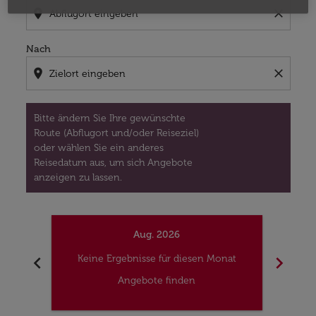
location_on
close
Nach
location_on
close
Bitte ändern Sie Ihre gewünschte
Route (Abflugort und/oder Reiseziel)
oder wählen Sie ein anderes
Reisedatum aus, um sich Angebote
anzeigen zu lassen.
Aug. 2026
chevron_left
chevron_right
Keine Ergebnisse für diesen Monat
Kei
Angebote finden