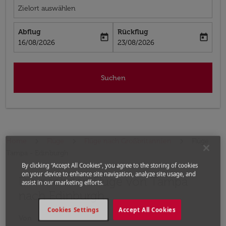
Zielort auswählen
Abflug
Rückflug
today
today
fc-booking-departure-date-aria-label
fc-booking-return-date-aria-label
16/08/2026
23/08/2026
Suchen
Home
Flüge
Flüge nach Großbritannien
Flüge
Tampa - Edinburgh
By clicking “Accept All Cookies”, you agree to the storing of cookies
on your device to enhance site navigation, analyze site usage, and
Die nächsten Flüge von Tampa
Bitte ändern Sie Ihre gewünschte Route (Abflugort un
assist in our marketing efforts.
nach Edinburgh
Cookies Settings
Accept All Cookies
Von