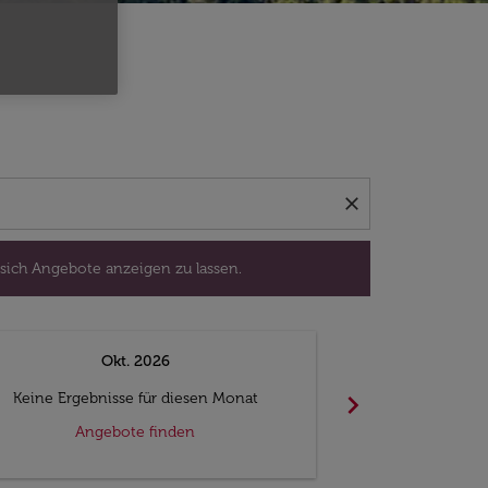
isedatum aus, um sich Angebote anzeigen zu lassen.
close
 sich Angebote anzeigen zu lassen.
Okt. 2026
N
chevron_right
Keine Ergebnisse für diesen Monat
Keine Ergebn
Angebote finden
Ange