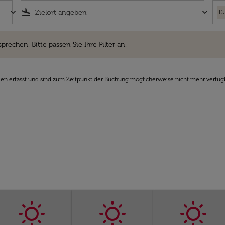
keyboard_arrow_down
flight_land
keyboard_arrow_down
E
hen. Bitte passen Sie Ihre Filter an.
sprechen. Bitte passen Sie Ihre Filter an.
den erfasst und sind zum Zeitpunkt der Buchung möglicherweise nicht mehr verfüg