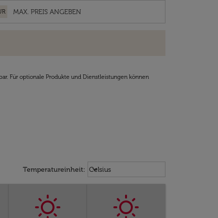
UR
bar. Für optionale Produkte und Dienstleistungen können
Weather unit option Celsius Select
keyboard_arrow_down
Temperatureinheit
:
Celsius