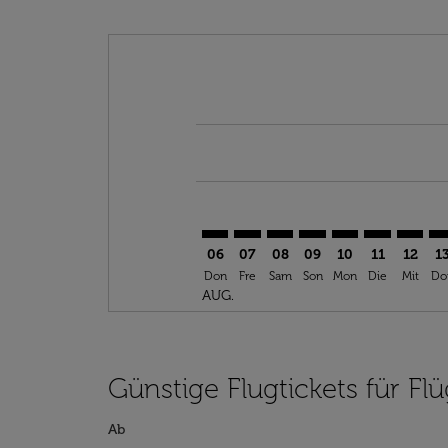
Displaying fares for August-2026
TNG–DLM: cmp-view-offers-discl
TNG–DLM: cmp-view-offers-d
TNG–DLM: cmp-view-offe
TNG–DLM: cmp-view-
TNG–DLM: cmp-v
TNG–DLM: c
TNG–DL
TN
06
07
08
09
10
11
12
1
Don
Fre
Sam
Son
Mon
Die
Mit
Do
AUG.
Günstige Flugtickets für F
Ab