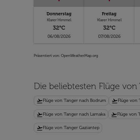
Donnerstag
Freitag
Klarer Himmel
Klarer Himmel
32°C
32°C
06/08/2026
07/08/2026
Präsentiert von
: OpenWeatherMap.org
Die beliebtesten Flüge von
flight_takeoff
flight_takeoff
Flüge von Tanger nach Bodrum
Flüge von 
flight_takeoff
flight_takeoff
Flüge von Tanger nach Larnaka
Flüge von 
flight_takeoff
Flüge von Tanger Gaziantep