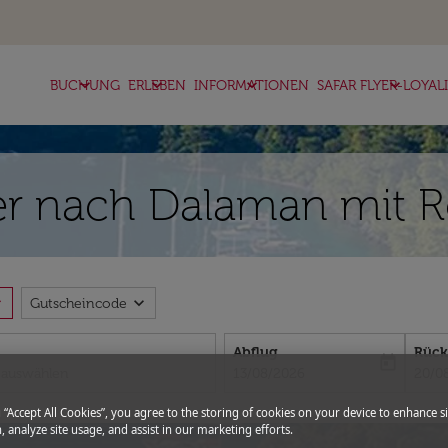
keyboard_arrow_down
keyboard_arrow_down
keyboard_arrow_down
keyboard_arrow_down
BUCHUNG
ERLEBEN
INFORMATIONEN
SAFAR FLYER-LOYAL
r nach Dalaman mit Ro
more
expand_more
Gutscheincode
Abflug
Rück
today
fc-booking-departure-date-aria-l
fc-bo
13/08/2026
20/0
g “Accept All Cookies”, you agree to the storing of cookies on your device to enhance si
, analyze site usage, and assist in our marketing efforts.