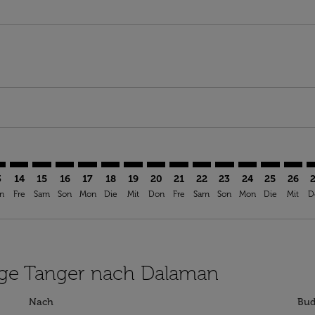
aimer. Angebote finden
isclaimer. Angebote finden
rs-disclaimer. Angebote finden
offers-disclaimer. Angebote finden
iew-offers-disclaimer. Angebote finden
mp-view-offers-disclaimer. Angebote finden
M: cmp-view-offers-disclaimer. Angebote finden
G–DLM: cmp-view-offers-disclaimer. Angebote finden
TNG–DLM: cmp-view-offers-disclaimer. Angebote finden
TNG–DLM: cmp-view-offers-disclaimer. Angebote fin
TNG–DLM: cmp-view-offers-disclaimer. Angebote
TNG–DLM: cmp-view-offers-disclaimer. Ange
TNG–DLM: cmp-view-offers-disclaimer. 
TNG–DLM: cmp-view-offers-disclaim
TNG–DLM: cmp-view-offers-disc
TNG–DLM: cmp-view-offers-
TNG–DLM: cmp-view-off
TNG–DLM: cmp-view
TNG–DLM: cmp-
TNG–DLM: 
TNG–D
T
3
14
15
16
17
18
19
20
21
22
23
24
25
26
n
Fre
Sam
Son
Mon
Die
Mit
Don
Fre
Sam
Son
Mon
Die
Mit
D
lüge Tanger nach Dalaman
Nach
Bud