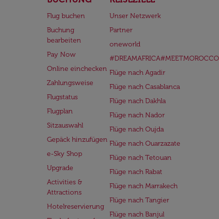
Flug buchen
Unser Netzwerk
Buchung
Partner
bearbeiten
oneworld
Pay Now
#DREAMAFRICA#MEETMOROCCO
Online einchecken
Flüge nach Agadir
Zahlungsweise
Flüge nach Casablanca
Flugstatus
Flüge nach Dakhla
Flugplan
Flüge nach Nador
Sitzauswahl
Flüge nach Oujda
Gepäck hinzufügen
Flüge nach Ouarzazate
e-Sky Shop
Flüge nach Tetouan
Upgrade
Flüge nach Rabat
Activities &
Flüge nach Marrakech
Attractions
Flüge nach Tangier
Hotelreservierung
Flüge nach Banjul