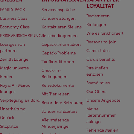
LOYALITÄT
FAMILY PACK
Serviceansprüche
Registrieren
Business Class
Sonderleistungen
Einloggen
Economy Class
Kontaktieren Sie uns
Wie es funktioniert
REISEVERSICHERUNG
Reisebedingungen
Reasons to join
Lounges von
Gepäck-Information
partnern
Cards status
Gepäck-Probleme
Zenith Lounge
Card's benefits
Tarifkonditionen
Magic universe
Ihre Meilen
Check-in-
einlösen
Kinder
Bedingungen
Spend miles
Royal Air Maroc
Reisedokumente
lounges
Our Offers
Mit Tier reisen
Verpflegung an Bord
Unsere Angebote
Besondere Betreuung
Unterhaltung
Meine
Sondermahlzeiten
Kartennummer
Gepäck
Alleinreisende
abfragn
Sitzplätze
Minderjährige
Fehlende Meilen