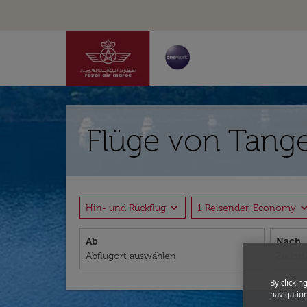
Flüge von Tange
expand_more
expand_
Hin- und Rückflug
1 Reisender, Economy
Ab
Nach
By clickin
navigation