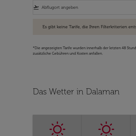
flight_takeoff
Es gibt keine Tarife, die Ihren Filterkriterien entsprec
Es gibt keine Tarife, die Ihren Filterkriterien ent
*Die angezeigten Tarife wurden innerhalb der letzten 48 Stun
zusätzliche Gebühren und Kosten anfallen.
Das Wetter in Dalaman