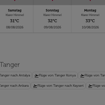
Samstag
Sonntag
Montag
Klarer Himmel
Klarer Himmel
Klarer Himmel
31°C
32°C
33°C
08/08/2026
09/08/2026
10/08/2026
 Tanger
flight_takeoff
flight_takeoff
Tanger nach Antalya
Flüge von Tanger Konya
Flüge von Ta
flight_takeoff
flight_takeoff
Tanger nach Ankara
Flüge von Tanger nach Kayseri
Flüge v