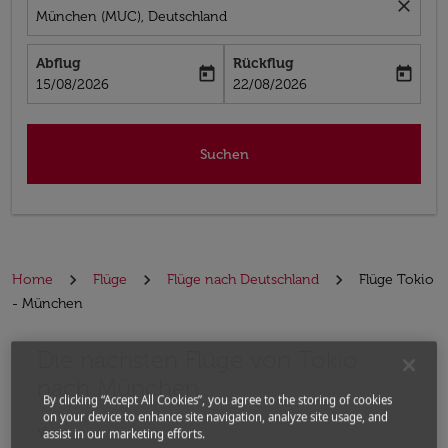
close
München (MUC), Deutschland
Abflug
Rückflug
today
today
fc-booking-departure-date-aria-label
fc-booking-return-date-aria-label
15/08/2026
22/08/2026
Suchen
Home
Flüge
Flüge nach Deutschland
Flüge Tokio
- München
Die nächsten Flüge von Tokio
Bitte ändern Sie Ihre gewünschte Route (Abflugort un
nach München
By clicking “Accept All Cookies”, you agree to the storing of cookies
on your device to enhance site navigation, analyze site usage, and
Von
assist in our marketing efforts.