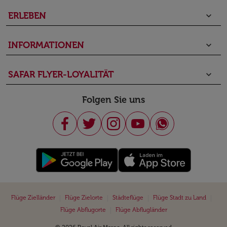
ERLEBEN
keyboard_arrow_down
INFORMATIONEN
keyboard_arrow_down
SAFAR FLYER-LOYALITÄT
keyboard_arrow_down
Folgen Sie uns
|
|
|
|
Flüge Zielländer
Flüge Zielorte
Städteflüge
Flüge Stadt zu Land
|
Flüge Abflugorte
Flüge Abflugländer