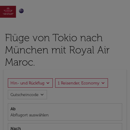

Flüge von Tokio nach
München mit Royal Air
Maroc.
expand_more
expand_more
Hin- und Rückflug
1 Reisender, Economy
expand_more
Gutscheincode
Ab
Abflugort auswählen
Nach