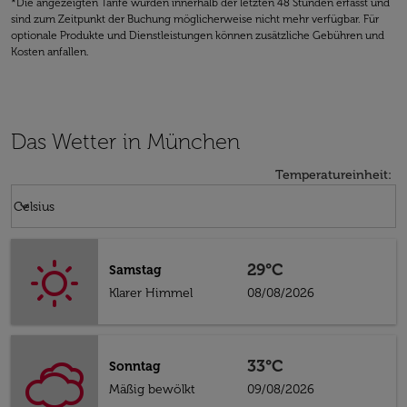
*Die angezeigten Tarife wurden innerhalb der letzten 48 Stunden erfasst und
sind zum Zeitpunkt der Buchung möglicherweise nicht mehr verfügbar. Für
optionale Produkte und Dienstleistungen können zusätzliche Gebühren und
Kosten anfallen.
Das Wetter in München
Temperatureinheit
:
Weather unit option Celsius Selected
keyboard_arrow_down
Celsius
29°C
Samstag
Klarer Himmel
08/08/2026
33°C
Sonntag
Mäßig bewölkt
09/08/2026