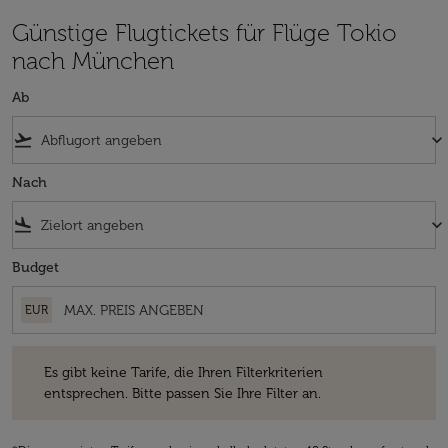
Günstige Flugtickets für Flüge Tokio
nach München
Ab
flight_takeoff
keyboard_arrow_down
Nach
flight_land
keyboard_arrow_down
Budget
EUR
Es gibt keine Tarife, die Ihren Filterkriterien entsprechen. Bitte passe
Es gibt keine Tarife, die Ihren Filterkriterien
entsprechen. Bitte passen Sie Ihre Filter an.