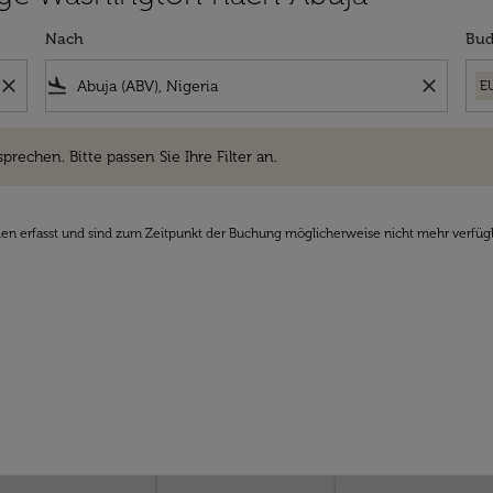
Nach
Bud
close
flight_land
close
E
hen. Bitte passen Sie Ihre Filter an.
sprechen. Bitte passen Sie Ihre Filter an.
den erfasst und sind zum Zeitpunkt der Buchung möglicherweise nicht mehr verfüg