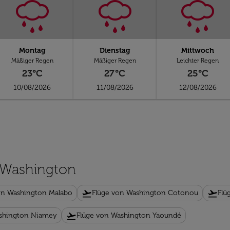
Montag
Dienstag
Mittwoch
Mäßiger Regen
Mäßiger Regen
Leichter Regen
23°C
27°C
25°C
10/08/2026
11/08/2026
12/08/2026
n Washington
flight_takeoff
flight_takeoff
on Washington Malabo
Flüge von Washington Cotonou
Flü
flight_takeoff
ashington Niamey
Flüge von Washington Yaoundé