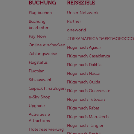
BUCHUNG
REISEZIELE
Flug buchen
Unser Netzwerk
Buchung
Partner
bearbeiten
oneworld
Pay Now
#DREAMAFRICA#MEETMOROCCO
Online einchecken
Flüge nach Agadir
Zahlungsweise
Flüge nach Casablanca
Flugstatus
Flüge nach Dakhla
Flugplan
Flüge nach Nador
Sitzauswahl
Flüge nach Oujda
Gepäck hinzufügen
Flüge nach Ouarzazate
e-Sky Shop
Flüge nach Tetouan
Upgrade
Flüge nach Rabat
Activities &
Flüge nach Marrakech
Attractions
Flüge nach Tangier
Hotelreservierung