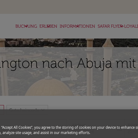
keyboard_arrow_down
keyboard_arrow_down
keyboard_arrow_down
keyboard_arrow_down
BUCHUNG
ERLEBEN
INFORMATIONEN
SAFAR FLYER-LOYAL
ngton nach Abuja mit 
more
expand_more
Gutscheincode
Abflug
Rück
g “Accept All Cookies”, you agree to the storing of cookies on your device to enhance si
close
today
fc-booking-departure-date-aria-l
fc-bo
15/08/2026
22/0
, analyze site usage, and assist in our marketing efforts.