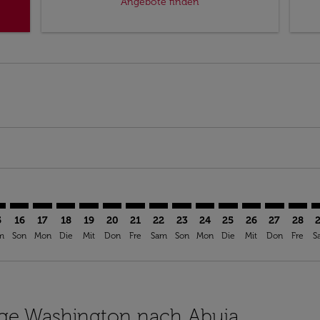
Angebote finden
imer. Angebote finden
sclaimer. Angebote finden
s-disclaimer. Angebote finden
offers-disclaimer. Angebote finden
iew-offers-disclaimer. Angebote finden
mp-view-offers-disclaimer. Angebote finden
V: cmp-view-offers-disclaimer. Angebote finden
D–ABV: cmp-view-offers-disclaimer. Angebote finden
IAD–ABV: cmp-view-offers-disclaimer. Angebote finden
IAD–ABV: cmp-view-offers-disclaimer. Angebote finde
IAD–ABV: cmp-view-offers-disclaimer. Angebote 
IAD–ABV: cmp-view-offers-disclaimer. Angeb
IAD–ABV: cmp-view-offers-disclaimer. A
IAD–ABV: cmp-view-offers-disclaime
IAD–ABV: cmp-view-offers-discl
IAD–ABV: cmp-view-offers-d
IAD–ABV: cmp-view-offe
IAD–ABV: cmp-view-
IAD–ABV: cmp-
IAD–ABV: 
IAD–A
I
5
16
17
18
19
20
21
22
23
24
25
26
27
28
m
Son
Mon
Die
Mit
Don
Fre
Sam
Son
Mon
Die
Mit
Don
Fre
S
lüge Washington nach Abuja