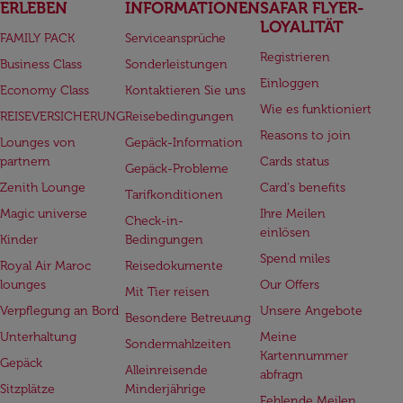
ERLEBEN
INFORMATIONEN
SAFAR FLYER-
LOYALITÄT
FAMILY PACK
Serviceansprüche
Registrieren
Business Class
Sonderleistungen
Einloggen
Economy Class
Kontaktieren Sie uns
Wie es funktioniert
REISEVERSICHERUNG
Reisebedingungen
Reasons to join
Lounges von
Gepäck-Information
partnern
Cards status
Gepäck-Probleme
Zenith Lounge
Card's benefits
Tarifkonditionen
Magic universe
Ihre Meilen
Check-in-
einlösen
Kinder
Bedingungen
Spend miles
Royal Air Maroc
Reisedokumente
lounges
Our Offers
Mit Tier reisen
Verpflegung an Bord
Unsere Angebote
Besondere Betreuung
Unterhaltung
Meine
Sondermahlzeiten
Kartennummer
Gepäck
Alleinreisende
abfragn
Sitzplätze
Minderjährige
Fehlende Meilen