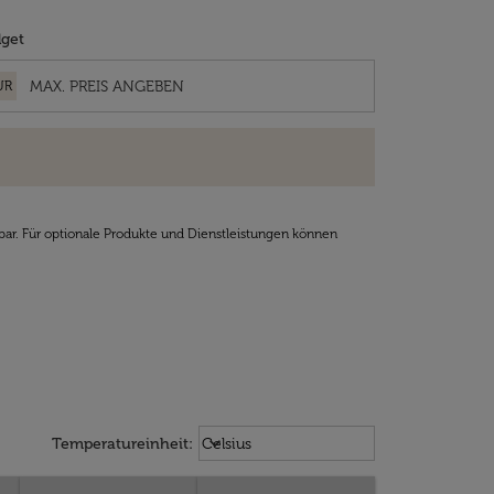
get
UR
bar. Für optionale Produkte und Dienstleistungen können
Weather unit option Celsius Select
keyboard_arrow_down
Temperatureinheit
:
Celsius