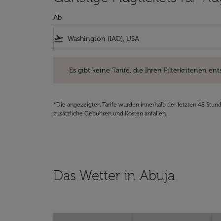
Ab
flight_takeoff
Es gibt keine Tarife, die Ihren Filterkriterien entsprec
Es gibt keine Tarife, die Ihren Filterkriterien ent
*Die angezeigten Tarife wurden innerhalb der letzten 48 Stun
zusätzliche Gebühren und Kosten anfallen.
Das Wetter in Abuja