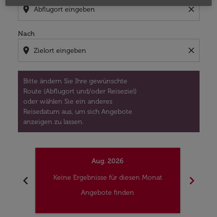
location_on
close
Nach
location_on
close
Bitte ändern Sie Ihre gewünschte
Route (Abflugort und/oder Reiseziel)
oder wählen Sie ein anderes
Reisedatum aus, um sich Angebote
anzeigen zu lassen.
Aug. 2026
chevron_left
chevron_right
Keine Ergebnisse für diesen Monat
Kei
Angebote finden