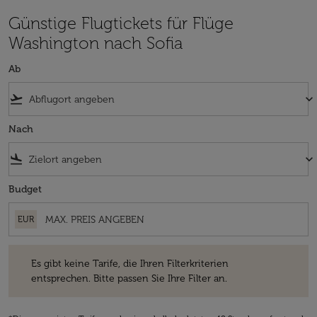
Günstige Flugtickets für Flüge
Washington nach Sofia
Ab
flight_takeoff
keyboard_arrow_down
Nach
flight_land
keyboard_arrow_down
Budget
EUR
Es gibt keine Tarife, die Ihren Filterkriterien entsprechen. Bitte passe
Es gibt keine Tarife, die Ihren Filterkriterien
entsprechen. Bitte passen Sie Ihre Filter an.