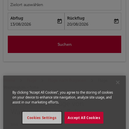
Zielort auswählen
Abflug
Rückflug
today
today
fc-booking-departure-date-aria-label
fc-booking-return-date-aria-label
13/08/2026
20/08/2026
Suchen
Home
Flüge
Flüge nach Bulgarien
Flüge
Washington - Sofia
By clicking “Accept All Cookies”, you agree to the storing of cookies
on your device to enhance site navigation, analyze site usage, and
Die nächsten Flüge von
Bitte ändern Sie Ihre gewünschte Route (Abflugort un
assist in our marketing efforts.
Washington nach Sofia
Cookies Settings
Accept All Cookies
Von