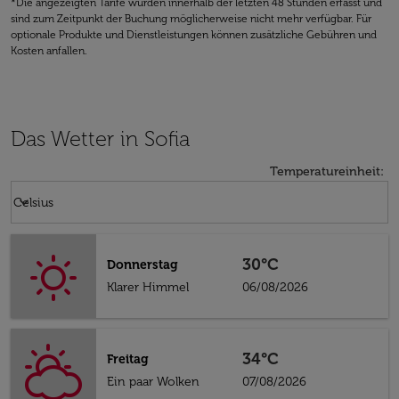
*Die angezeigten Tarife wurden innerhalb der letzten 48 Stunden erfasst und
sind zum Zeitpunkt der Buchung möglicherweise nicht mehr verfügbar. Für
optionale Produkte und Dienstleistungen können zusätzliche Gebühren und
Kosten anfallen.
Das Wetter in Sofia
Temperatureinheit
:
Weather unit option Celsius Selected
keyboard_arrow_down
Celsius
30°C
Donnerstag
Klarer Himmel
06/08/2026
34°C
Freitag
Ein paar Wolken
07/08/2026