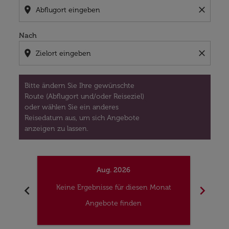
location_on
close
Nach
location_on
close
Bitte ändern Sie Ihre gewünschte
Route (Abflugort und/oder Reiseziel)
oder wählen Sie ein anderes
Reisedatum aus, um sich Angebote
anzeigen zu lassen.
Aug. 2026
chevron_left
chevron_right
Keine Ergebnisse für diesen Monat
Kei
Angebote finden