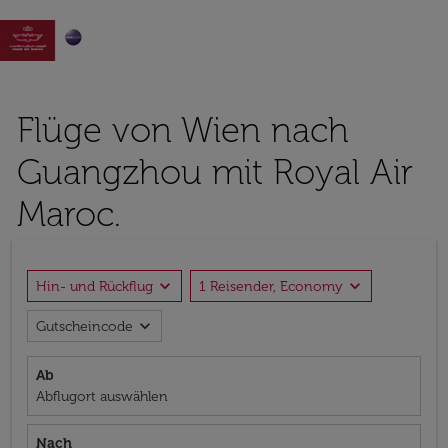

Flüge von Wien nach
Guangzhou mit Royal Air
Maroc.
expand_more
expand_more
Hin- und Rückflug
1 Reisender, Economy
expand_more
Gutscheincode
Ab
Abflugort auswählen
Nach