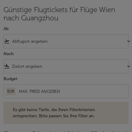
Günstige Flugtickets für Flüge Wien
nach Guangzhou
Ab
flight_takeoff
keyboard_arrow_down
Nach
flight_land
keyboard_arrow_down
Budget
EUR
Es gibt keine Tarife, die Ihren Filterkriterien entsprechen. Bitte passe
Es gibt keine Tarife, die Ihren Filterkriterien
entsprechen. Bitte passen Sie Ihre Filter an.