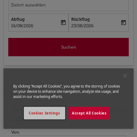
Zielort auswählen
Abflug
Rückflug
today
today
fc-booking-departure-date-aria-label
fc-booking-return-date-aria-label
16/08/2026
23/08/2026
Suchen
Home
Flüge
Flüge nach China
Flüge Wien -
By clicking “Accept All Cookies”, you agree to the storing of cookies
on your device to enhance site navigation, analyze site usage, and
Guangzhou
assist in our marketing efforts.
Die nächsten Flüge von Wien nach
Bitte ändern Sie Ihre gewünschte Route (Abflugort un
Cookies Settings
Accept All Cookies
Guangzhou
Von