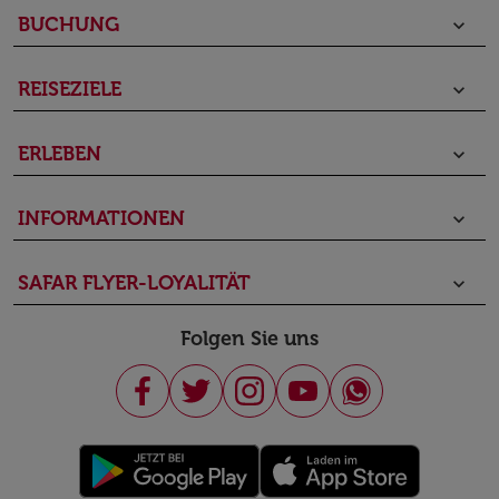
BUCHUNG
keyboard_arrow_down
REISEZIELE
keyboard_arrow_down
ERLEBEN
keyboard_arrow_down
INFORMATIONEN
keyboard_arrow_down
SAFAR FLYER-LOYALITÄT
keyboard_arrow_down
Folgen Sie uns