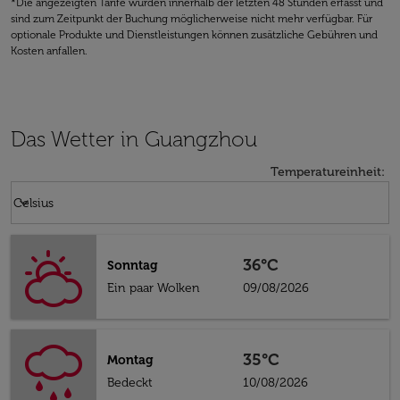
*Die angezeigten Tarife wurden innerhalb der letzten 48 Stunden erfasst und
sind zum Zeitpunkt der Buchung möglicherweise nicht mehr verfügbar. Für
optionale Produkte und Dienstleistungen können zusätzliche Gebühren und
Kosten anfallen.
Das Wetter in Guangzhou
Temperatureinheit
:
Weather unit option Celsius Selected
keyboard_arrow_down
Celsius
36°C
Sonntag
Ein paar Wolken
09/08/2026
35°C
Montag
Bedeckt
10/08/2026