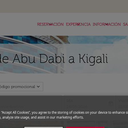
keyboard_arrow_down
keyboard_arrow_down
keyboard_arrow_down
RESERVACIÓN
EXPERIENCIA
INFORMACIÓN
SA
e Abu Dabi a Kigali
expand_more
ódigo promocional
Ida
Vuel
today
fc-booking-departure-date-aria-l
fc-bo
14/08/2026
21/0
g “Accept All Cookies”, you agree to the storing of cookies on your device to enhance si
, analyze site usage, and assist in our marketing efforts.