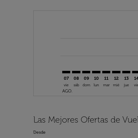
Displaying fares for agosto-2026
AUH–KGL: cmp-view-offers-discla
AUH–KGL: cmp-view-offers-d
AUH–KGL: cmp-view-offe
AUH–KGL: cmp-view-
AUH–KGL: cmp-v
AUH–KGL: c
AUH–KG
AU
07
08
09
10
11
12
13
1
vie
sáb
dom
lun
mar
mié
jue
vi
AGO.
Las Mejores Ofertas de Vue
Desde