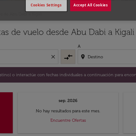
Cookies Settings
Accept All Cookies
s de Abu Dabi a Kigali
y / o destino) o interactúe con fechas individuales a continu
tas de vuelo desde Abu Dabi a Kigali
A
compare_arrows
close
location_on
destino) o interactúe con fechas individuales a continuación para encon
sep. 2026
No hay resultados para este mes.
Encuentre Ofertas