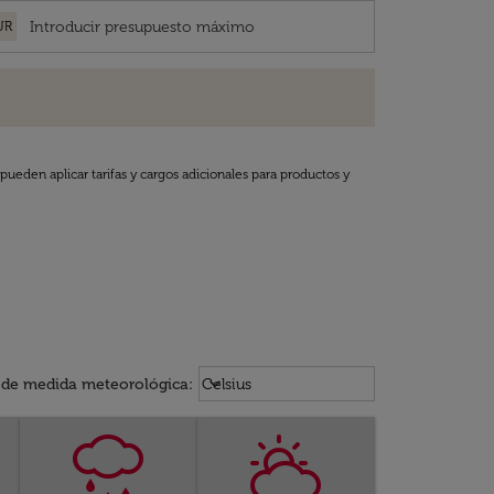
UR
pueden aplicar tarifas y cargos adicionales para productos y
Weather unit option Celsius Select
keyboard_arrow_down
 de medida meteorológica
:
Celsius