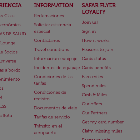
RIENCIA
INFORMATION
SAFAR FLYER
LOYALTY
ss Class
Reclamaciones
Join us!
Económica
Solicitar asistencia
especial
Sign in
AS DE SALUD
Contáctanos
How it works
 Lounge
Travel conditions
Reasons to join
de Socios
Información equipaje
Cards status
universe
Incidentes de equipaje
Cards benefits
s a bordo
Condiciones de las
Earn miles
enimiento
tarifas
Spend miles
os
Condiciones de
Cash & Miles
M
registro
Our offers
ESS
Documentos de viaje
Our Partners
 flota
Tarifas de servicio
Get my card number
Tránsito en el
Claim missing miles
aeropuerto