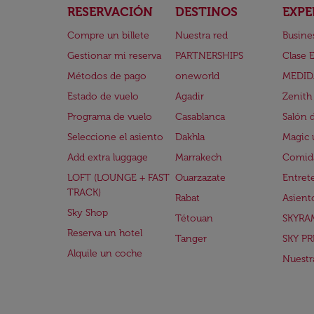
RESERVACIÓN
DESTINOS
EXPE
Compre un billete
Nuestra red
Busine
Gestionar mi reserva
PARTNERSHIPS
Clase 
Métodos de pago
oneworld
MEDID
Estado de vuelo
Agadir
Zenith
Programa de vuelo
Casablanca
Salón 
Seleccione el asiento
Dakhla
Magic 
Add extra luggage
Marrakech
Comida
LOFT (LOUNGE + FAST
Ouarzazate
Entret
TRACK)
Rabat
Asient
Sky Shop
Tétouan
SKYRA
Reserva un hotel
Tanger
SKY PR
Alquile un coche
Nuestra