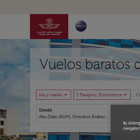
Vuelos baratos d
expand_more
expand_more
Ida y vuelta
1 Pasajero, Economica
C
Desde
A
close
By clickin
navigation