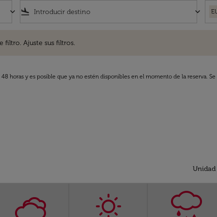
keyboard_arrow_down
flight_land
keyboard_arrow_down
E
. Ajuste sus filtros.
iltro. Ajuste sus filtros.
s 48 horas y es posible que ya no estén disponibles en el momento de la reserva. Se 
Unidad