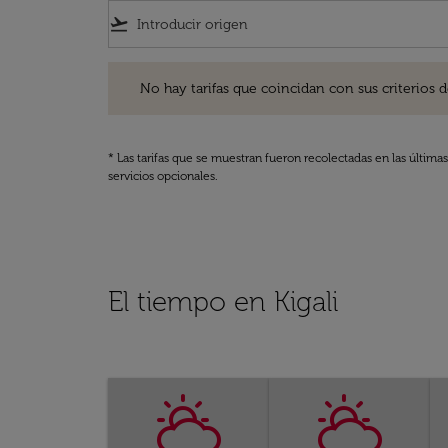
flight_takeoff
No hay tarifas que coincidan con sus criterios de filtro
No hay tarifas que coincidan con sus criterios de f
* Las tarifas que se muestran fueron recolectadas en las última
servicios opcionales.
El tiempo en Kigali