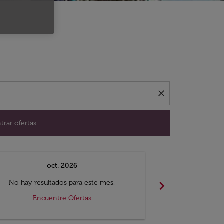
ación para encontrar ofertas.
close
trar ofertas.
oct. 2026
n
chevron_right
No hay resultados para este mes.
No hay resul
Encuentre Ofertas
Encue