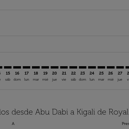
imer. Encuentre Ofertas
isclaimer. Encuentre Ofertas
rs-disclaimer. Encuentre Ofertas
offers-disclaimer. Encuentre Ofertas
iew-offers-disclaimer. Encuentre Ofertas
mp-view-offers-disclaimer. Encuentre Ofertas
L: cmp-view-offers-disclaimer. Encuentre Ofertas
H–KGL: cmp-view-offers-disclaimer. Encuentre Ofertas
AUH–KGL: cmp-view-offers-disclaimer. Encuentre Ofertas
AUH–KGL: cmp-view-offers-disclaimer. Encuentre Ofe
AUH–KGL: cmp-view-offers-disclaimer. Encuentre
AUH–KGL: cmp-view-offers-disclaimer. Encue
AUH–KGL: cmp-view-offers-disclaimer. E
AUH–KGL: cmp-view-offers-disclaime
AUH–KGL: cmp-view-offers-discl
AUH–KGL: cmp-view-offers-d
AUH–KGL: cmp-view-offe
AUH–KGL: cmp-view
AUH–KGL: cmp-
AUH–KGL: 
AUH–K
A
4
15
16
17
18
19
20
21
22
23
24
25
26
27
e
sáb
dom
lun
mar
mié
jue
vie
sáb
dom
lun
mar
mié
jue
v
los desde Abu Dabi a Kigali de Royal
A
Pre