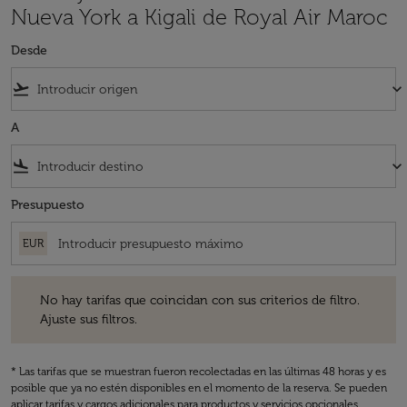
Nueva York a Kigali de Royal Air Maroc
Desde
flight_takeoff
keyboard_arrow_down
A
flight_land
keyboard_arrow_down
Presupuesto
EUR
No hay tarifas que coincidan con sus criterios de filtro. Ajuste sus fil
No hay tarifas que coincidan con sus criterios de filtro.
Ajuste sus filtros.
* Las tarifas que se muestran fueron recolectadas en las últimas 48 horas y es
posible que ya no estén disponibles en el momento de la reserva. Se pueden
aplicar tarifas y cargos adicionales para productos y servicios opcionales.