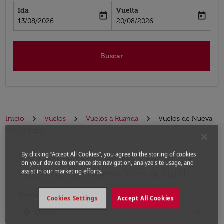
Ida
Vuelta
today
today
fc-booking-departure-date-aria-label
fc-booking-return-date-aria-label
13/08/2026
20/08/2026
Buscar
Inicio
Vuelos
Vuelos a Ruanda
Vuelos de Nueva
York a Kigali
By clicking “Accept All Cookies”, you agree to the storing of cookies
Encuentre las mejores ofertas de
Por favor, intente actualizar su ruta (origen y / o dest
on your device to enhance site navigation, analyze site usage, and
vuelo desde Nueva York a Kigali
assist in our marketing efforts.
Desde
Cookies Settings
Accept All Cookies
location_on
close