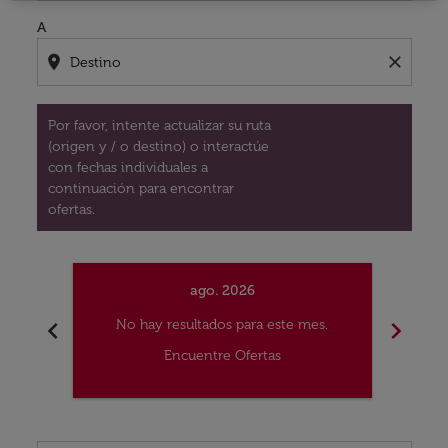
A
location_on
close
Por favor, intente actualizar su ruta
(origen y / o destino) o interactúe
con fechas individuales a
continuación para encontrar
ofertas.
ago. 2026
chevron_left
chevron_right
No hay resultados para este mes.
No
Encuentre Ofertas