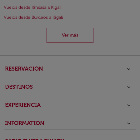
Vuelos desde Kinsasa a Kigali
Vuelos desde Burdeos a Kigali
Ver más
RESERVACIÓN
keyboard_arrow_down
DESTINOS
keyboard_arrow_down
EXPERIENCIA
keyboard_arrow_down
INFORMATION
keyboard_arrow_down