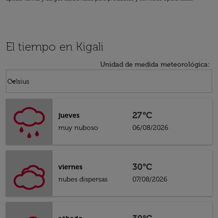
El tiempo en Kigali
Unidad de medida meteorológica
:
Weather unit option Celsius Selected
keyboard_arrow_down
Celsius
27°C
jueves
muy nuboso
06/08/2026
30°C
viernes
nubes dispersas
07/08/2026