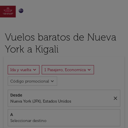

Vuelos baratos de Nueva
York a Kigali
expand_more
expand_more
Ida y vuelta
1 Pasajero, Economica
expand_more
Código promocional
Desde
close
Nueva York (JFK), Estados Unidos
A
Seleccionar destino