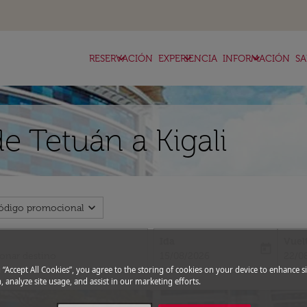
keyboard_arrow_down
keyboard_arrow_down
keyboard_arrow_down
RESERVACIÓN
EXPERIENCIA
INFORMACIÓN
SA
e Tetuán a Kigali
expand_more
ódigo promocional
Ida
Vuel
today
fc-booking-departure-date-aria-l
fc-bo
15/08/2026
22/0
g “Accept All Cookies”, you agree to the storing of cookies on your device to enhance si
, analyze site usage, and assist in our marketing efforts.