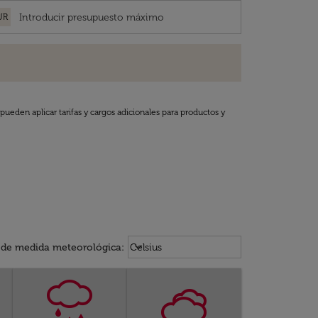
UR
pueden aplicar tarifas y cargos adicionales para productos y
Weather unit option Celsius Select
keyboard_arrow_down
 de medida meteorológica
:
Celsius