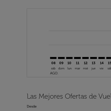
Displaying fares for agosto-2026
TTU–KGL: cmp-view-offers-discla
TTU–KGL: cmp-view-offers-di
TTU–KGL: cmp-view-offer
TTU–KGL: cmp-view-
TTU–KGL: cmp-v
TTU–KGL: c
TTU–KG
TT
08
09
10
11
12
13
14
1
sáb
dom
lun
mar
mié
jue
vie
sá
AGO.
Las Mejores Ofertas de Vue
Desde