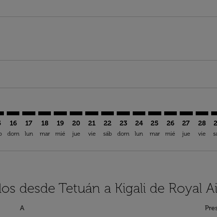
imer. Encuentre Ofertas
sclaimer. Encuentre Ofertas
s-disclaimer. Encuentre Ofertas
offers-disclaimer. Encuentre Ofertas
iew-offers-disclaimer. Encuentre Ofertas
mp-view-offers-disclaimer. Encuentre Ofertas
L: cmp-view-offers-disclaimer. Encuentre Ofertas
U–KGL: cmp-view-offers-disclaimer. Encuentre Ofertas
TTU–KGL: cmp-view-offers-disclaimer. Encuentre Ofertas
TTU–KGL: cmp-view-offers-disclaimer. Encuentre Ofer
TTU–KGL: cmp-view-offers-disclaimer. Encuentre
TTU–KGL: cmp-view-offers-disclaimer. Encue
TTU–KGL: cmp-view-offers-disclaimer. E
TTU–KGL: cmp-view-offers-disclaime
TTU–KGL: cmp-view-offers-discl
TTU–KGL: cmp-view-offers-d
TTU–KGL: cmp-view-offe
TTU–KGL: cmp-view-
TTU–KGL: cmp-
TTU–KGL: 
TTU–K
T
5
16
17
18
19
20
21
22
23
24
25
26
27
28
b
dom
lun
mar
mié
jue
vie
sáb
dom
lun
mar
mié
jue
vie
s
los desde Tetuán a Kigali de Royal A
A
Pre