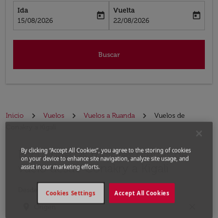
Ida
Vuelta
today
today
fc-booking-departure-date-aria-label
fc-booking-return-date-aria-label
15/08/2026
22/08/2026
Buscar
Inicio
Vuelos
Vuelos a Ruanda
Vuelos de
Conakry a Kigali
By clicking “Accept All Cookies”, you agree to the storing of cookies
Encuentre las mejores ofertas de
Por favor, intente actualizar su ruta (origen y / o dest
on your device to enhance site navigation, analyze site usage, and
vuelo desde Conakry a Kigali
assist in our marketing efforts.
Desde
Cookies Settings
Accept All Cookies
location_on
close