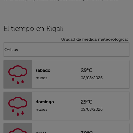
El tiempo en Kigali
Unidad de medida meteorológica
:
Weather unit option Celsius Selected
keyboard_arrow_down
Celsius
29°C
sábado
nubes
08/08/2026
29°C
domingo
nubes
09/08/2026