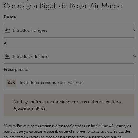
Conakry a Kigali de Royal Air Maroc
Desde
flight_takeoff
keyboard_arrow_down
A
flight_land
keyboard_arrow_down
Presupuesto
EUR
No hay tarifas que coincidan con sus criterios de filtro. Ajuste sus fil
No hay tarifas que coincidan con sus criterios de filtro.
Ajuste sus filtros.
* Las tarifas que se muestran fueron recolectadas en las últimas 48 horas y es
posible que ya no estén disponibles en el momento de la reserva. Se pueden
aplicar tarifas y cargos adicionales para productos y servicios opcionales.