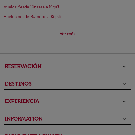
Vuelos desde Kinsasa a Kigali
Vuelos desde Burdeos a Kigali
Ver más
RESERVACIÓN
keyboard_arrow_down
DESTINOS
keyboard_arrow_down
EXPERIENCIA
keyboard_arrow_down
INFORMATION
keyboard_arrow_down