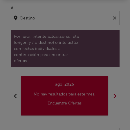
A
location_on
close
Por favor, intente actualizar su ruta
(origen y / o destino) o interactúe
con fechas individuales a
continuación para encontrar
ofertas.
ago. 2026
chevron_left
chevron_right
No hay resultados para este mes.
No
Encuentre Ofertas