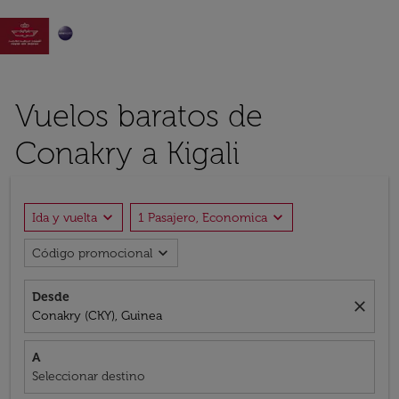

Vuelos baratos de
Conakry a Kigali
expand_more
expand_more
Ida y vuelta
1 Pasajero, Economica
expand_more
Código promocional
Desde
close
Conakry (CKY), Guinea
A
Seleccionar destino