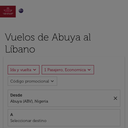

Vuelos de Abuya al
Líbano
expand_more
expand_more
Ida y vuelta
1 Pasajero, Economica
expand_more
Código promocional
Desde
close
Abuya (ABV), Nigeria
A
Seleccionar destino