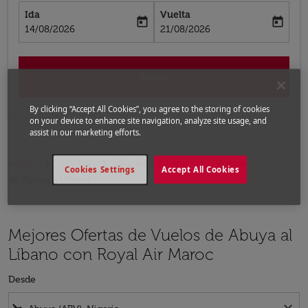
Ida
Vuelta
today
today
fc-booking-departure-date-aria-label
fc-booking-return-date-aria-label
14/08/2026
21/08/2026
Buscar
By clicking “Accept All Cookies”, you agree to the storing of cookies
on your device to enhance site navigation, analyze site usage, and
assist in our marketing efforts.
Inicio
Vuelos
Vuelos a Líbano
Vuelos
Cookies Settings
Accept All Cookies
de Abuya a Líbano
Mejores Ofertas de Vuelos de Abuya al
Líbano con Royal Air Maroc
Desde