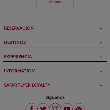
Ver más
RESERVACIÓN
keyboard_arrow_down
DESTINOS
keyboard_arrow_down
EXPERIENCIA
keyboard_arrow_down
INFORMATION
keyboard_arrow_down
SAFAR FLYER LOYALTY
keyboard_arrow_down
Síguenos