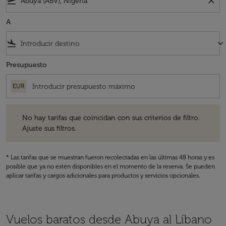
flight_takeoff
close
A
flight_land
keyboard_arrow_down
Presupuesto
EUR
No hay tarifas que coincidan con sus criterios de filtro. Ajuste sus fil
No hay tarifas que coincidan con sus criterios de filtro.
Ajuste sus filtros.
* Las tarifas que se muestran fueron recolectadas en las últimas 48 horas y es
posible que ya no estén disponibles en el momento de la reserva. Se pueden
aplicar tarifas y cargos adicionales para productos y servicios opcionales.
Vuelos baratos desde Abuya al Líbano