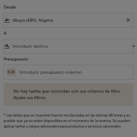
Desde
flight_takeoff
close
A
flight_land
keyboard_arrow_down
Presupuesto
EUR
No hay tarifas que coincidan con sus criterios de filtro. Ajuste sus fil
No hay tarifas que coincidan con sus criterios de filtro.
Ajuste sus filtros.
* Las tarifas que se muestran fueron recolectadas en las últimas 48 horas y es
posible que ya no estén disponibles en el momento de la reserva. Se pueden
aplicar tarifas y cargos adicionales para productos y servicios opcionales.