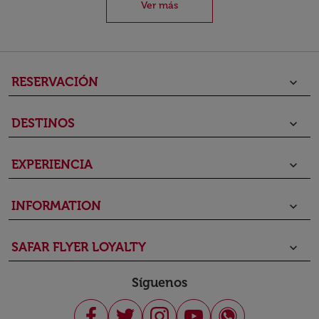
Ver más
RESERVACIÓN
keyboard_arrow_down
DESTINOS
keyboard_arrow_down
EXPERIENCIA
keyboard_arrow_down
INFORMATION
keyboard_arrow_down
SAFAR FLYER LOYALTY
keyboard_arrow_down
Síguenos