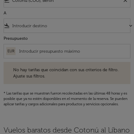
flight_takeoff
close
A
flight_land
keyboard_arrow_down
Presupuesto
EUR
No hay tarifas que coincidan con sus criterios de filtro. Ajuste sus fil
No hay tarifas que coincidan con sus criterios de filtro.
Ajuste sus filtros.
* Las tarifas que se muestran fueron recolectadas en las últimas 48 horas y es
posible que ya no estén disponibles en el momento de la reserva. Se pueden
aplicar tarifas y cargos adicionales para productos y servicios opcionales.
Vuelos baratos desde Cotonú al Líbano