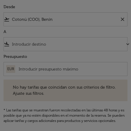
Desde
flight_takeoff
close
A
flight_land
keyboard_arrow_down
Presupuesto
EUR
No hay tarifas que coincidan con sus criterios de filtro. Ajuste sus fil
No hay tarifas que coincidan con sus criterios de filtro.
Ajuste sus filtros.
* Las tarifas que se muestran fueron recolectadas en las últimas 48 horas y es
posible que ya no estén disponibles en el momento de la reserva. Se pueden
aplicar tarifas y cargos adicionales para productos y servicios opcionales.