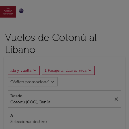

Vuelos de Cotonú al
Líbano
expand_more
expand_more
Ida y vuelta
1 Pasajero, Economica
expand_more
Código promocional
Desde
close
Cotonú (COO), Benín
A
Seleccionar destino