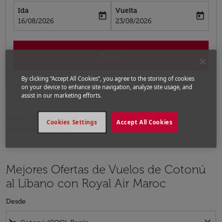
Ida
Vuelta
today
today
fc-booking-departure-date-aria-label
fc-booking-return-date-aria-label
16/08/2026
23/08/2026
Buscar
By clicking “Accept All Cookies”, you agree to the storing of cookies
on your device to enhance site navigation, analyze site usage, and
assist in our marketing efforts.
Inicio
Vuelos
Vuelos a Líbano
Vuelos
Cookies Settings
Accept All Cookies
de Cotonú a Líbano
Mejores Ofertas de Vuelos de Cotonú
al Líbano con Royal Air Maroc
Desde