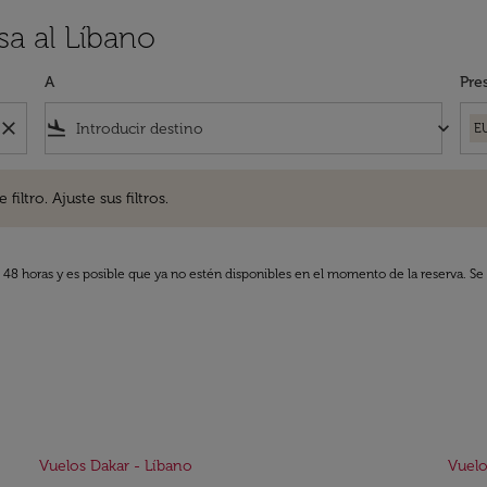
sa al Líbano
A
Pre
close
flight_land
keyboard_arrow_down
E
. Ajuste sus filtros.
iltro. Ajuste sus filtros.
s 48 horas y es posible que ya no estén disponibles en el momento de la reserva. Se 
Vuelos Dakar - Líbano
Vuelo