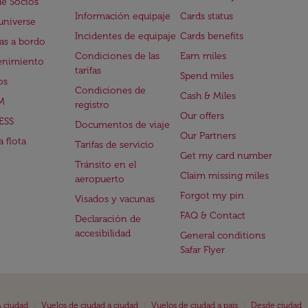
de Socios
Información equipaje
Cards status
universe
Incidentes de equipaje
Cards benefits
s a bordo
Condiciones de las
Earn miles
enimiento
tarifas
Spend miles
os
Condiciones de
Cash & Miles
M
registro
Our offers
ESS
Documentos de viaje
Our Partners
 flota
Tarifas de servicio
Get my card number
Tránsito en el
Claim missing miles
aeropuerto
Forgot my pin
Visados y vacunas
FAQ & Contact
Declaración de
accesibilidad
General conditions
Safar Flyer
|
|
|
 ciudad
Vuelos de ciudad a ciudad
Vuelos de ciudad a país
Desde ciudad