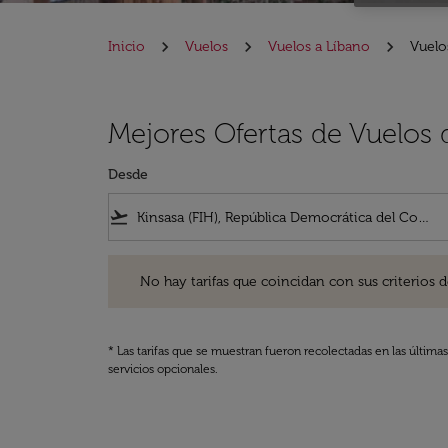
Inicio
Vuelos
Vuelos a Líbano
Vuelo
Mejores Ofertas de Vuelos 
Desde
flight_takeoff
No hay tarifas que coincidan con sus criterios de filtro
No hay tarifas que coincidan con sus criterios de f
* Las tarifas que se muestran fueron recolectadas en las última
servicios opcionales.