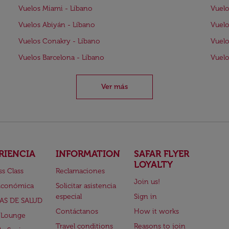
Vuelos Miami - Líbano
Vuelo
Vuelos Abiyán - Líbano
Vuelo
Vuelos Conakry - Líbano
Vuelo
Vuelos Barcelona - Líbano
Vuelo
Ver más
RIENCIA
INFORMATION
SAFAR FLYER
LOYALTY
ss Class
Reclamaciones
Join us!
Económica
Solicitar asistencia
especial
Sign in
AS DE SALUD
Contáctanos
How it works
 Lounge
Travel conditions
Reasons to join