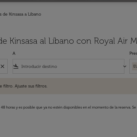
s de Kinsasa a Líbano
de Kinsasa al Líbano con Royal Air 
A
Pre
close
flight_land
keyboard_arrow_down
E
. Ajuste sus filtros.
iltro. Ajuste sus filtros.
s 48 horas y es posible que ya no estén disponibles en el momento de la reserva. Se 