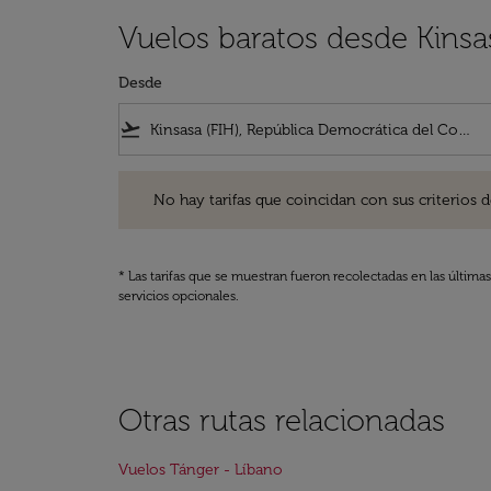
Vuelos baratos desde Kinsa
Desde
flight_takeoff
No hay tarifas que coincidan con sus criterios de filtro
No hay tarifas que coincidan con sus criterios de f
* Las tarifas que se muestran fueron recolectadas en las última
servicios opcionales.
Otras rutas relacionadas
Vuelos Tánger - Líbano