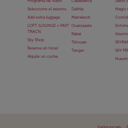
Programa de vuelo
Casablanca
Salón 
Seleccione el asiento
Dakhla
Magic 
Add extra luggage
Marrakech
Comida
LOFT (LOUNGE + FAST
Ouarzazate
Entret
TRACK)
Rabat
Asient
Sky Shop
Tétouan
SKYRA
Reserva un hotel
Tanger
SKY PR
Alquile un coche
Nuestra
|
Vuelos por país
A