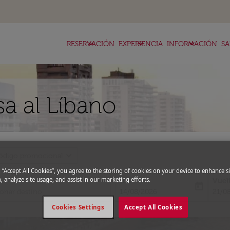
keyboard_arrow_down
keyboard_arrow_down
keyboard_arrow_down
RESERVACIÓN
EXPERIENCIA
INFORMACIÓN
SA
sa al Líbano
expand_more
ódigo promocional
g “Accept All Cookies”, you agree to the storing of cookies on your device to enhance si
, analyze site usage, and assist in our marketing efforts.
Ida
Vuel
today
fc-booking-departure-date-aria-l
fc-bo
14/08/2026
21/0
Cookies Settings
Accept All Cookies