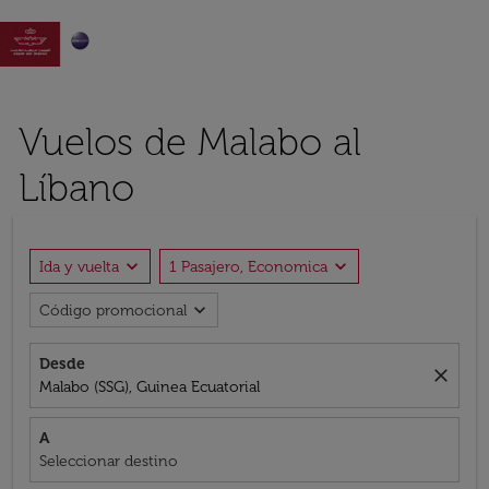

Vuelos de Malabo al
Líbano
expand_more
expand_more
Ida y vuelta
1 Pasajero, Economica
expand_more
Código promocional
Desde
close
Malabo (SSG), Guinea Ecuatorial
A
Seleccionar destino