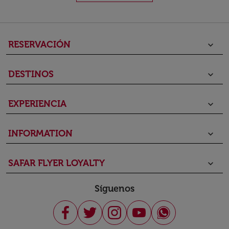
RESERVACIÓN
keyboard_arrow_down
DESTINOS
keyboard_arrow_down
EXPERIENCIA
keyboard_arrow_down
INFORMATION
keyboard_arrow_down
SAFAR FLYER LOYALTY
keyboard_arrow_down
Síguenos