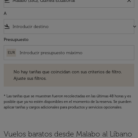
flight_takeoff
close
A
flight_land
keyboard_arrow_down
Presupuesto
EUR
No hay tarifas que coincidan con sus criterios de filtro. Ajuste sus fil
No hay tarifas que coincidan con sus criterios de filtro.
Ajuste sus filtros.
* Las tarifas que se muestran fueron recolectadas en las últimas 48 horas y es
posible que ya no estén disponibles en el momento de la reserva. Se pueden
aplicar tarifas y cargos adicionales para productos y servicios opcionales.
Vuelos baratos desde Malabo al Líbano