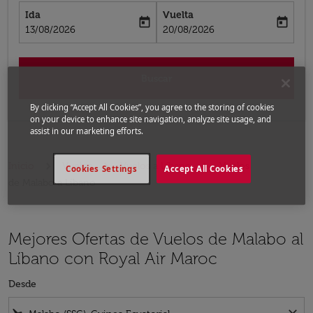
Ida
Vuelta
today
today
fc-booking-departure-date-aria-label
fc-booking-return-date-aria-label
13/08/2026
20/08/2026
Buscar
By clicking “Accept All Cookies”, you agree to the storing of cookies
on your device to enhance site navigation, analyze site usage, and
assist in our marketing efforts.
Inicio
Vuelos
Vuelos a Líbano
Vuelos
Cookies Settings
Accept All Cookies
de Malabo a Líbano
Mejores Ofertas de Vuelos de Malabo al
Líbano con Royal Air Maroc
Desde