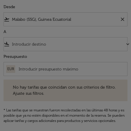
Desde
flight_takeoff
close
A
flight_land
keyboard_arrow_down
Presupuesto
EUR
No hay tarifas que coincidan con sus criterios de filtro. Ajuste sus fil
No hay tarifas que coincidan con sus criterios de filtro.
Ajuste sus filtros.
* Las tarifas que se muestran fueron recolectadas en las últimas 48 horas y es
posible que ya no estén disponibles en el momento de la reserva. Se pueden
aplicar tarifas y cargos adicionales para productos y servicios opcionales.