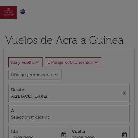

Vuelos de Acra a Guinea
expand_more
expand_more
Ida y vuelta
1 Pasajero, Economica
expand_more
Código promocional
Desde
close
Acra (ACC), Ghana
A
Seleccionar destino
Ida
Vuelta
today
today
fc-booking-departure-date-aria-label
fc-booking-return-date-aria-label