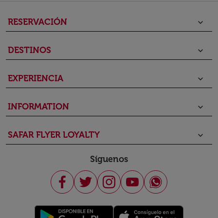
RESERVACIÓN
keyboard_arrow_down
DESTINOS
keyboard_arrow_down
EXPERIENCIA
keyboard_arrow_down
INFORMATION
keyboard_arrow_down
SAFAR FLYER LOYALTY
keyboard_arrow_down
Síguenos