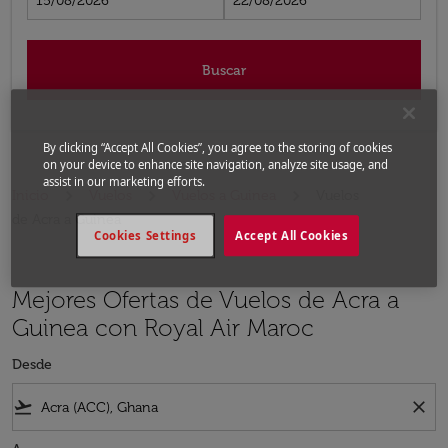
15/08/2026
22/08/2026
Buscar
By clicking “Accept All Cookies”, you agree to the storing of cookies
on your device to enhance site navigation, analyze site usage, and
assist in our marketing efforts.
Inicio
Vuelos
Vuelos a Guinea
Vuelos
de Acra a Guinea
Cookies Settings
Accept All Cookies
Mejores Ofertas de Vuelos de Acra a
Guinea con Royal Air Maroc
Desde
flight_takeoff
close