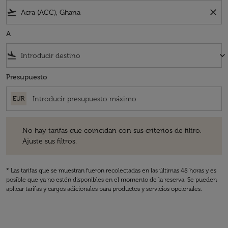
flight_takeoff
close
A
flight_land
keyboard_arrow_down
Presupuesto
EUR
No hay tarifas que coincidan con sus criterios de filtro. Ajuste sus fil
No hay tarifas que coincidan con sus criterios de filtro.
Ajuste sus filtros.
* Las tarifas que se muestran fueron recolectadas en las últimas 48 horas y es
posible que ya no estén disponibles en el momento de la reserva. Se pueden
aplicar tarifas y cargos adicionales para productos y servicios opcionales.