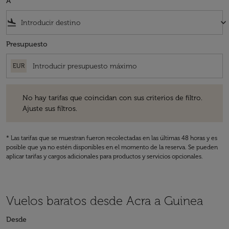
A
flight_land
keyboard_arrow_down
Presupuesto
EUR
No hay tarifas que coincidan con sus criterios de filtro. Ajuste sus fil
No hay tarifas que coincidan con sus criterios de filtro.
Ajuste sus filtros.
* Las tarifas que se muestran fueron recolectadas en las últimas 48 horas y es
posible que ya no estén disponibles en el momento de la reserva. Se pueden
aplicar tarifas y cargos adicionales para productos y servicios opcionales.
Vuelos baratos desde Acra a Guinea
Desde