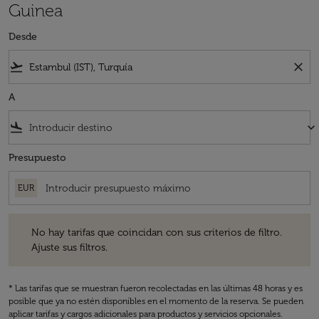
Guinea
Desde
flight_takeoff
close
A
flight_land
keyboard_arrow_down
Presupuesto
EUR
No hay tarifas que coincidan con sus criterios de filtro. Ajuste sus fil
No hay tarifas que coincidan con sus criterios de filtro.
Ajuste sus filtros.
* Las tarifas que se muestran fueron recolectadas en las últimas 48 horas y es
posible que ya no estén disponibles en el momento de la reserva. Se pueden
aplicar tarifas y cargos adicionales para productos y servicios opcionales.