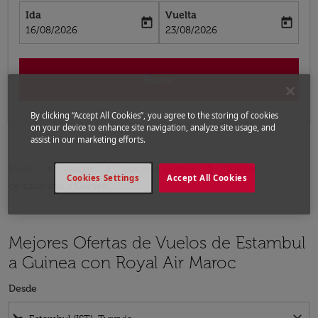
Ida
Vuelta
today
today
fc-booking-departure-date-aria-label
fc-booking-return-date-aria-label
16/08/2026
23/08/2026
Buscar
By clicking “Accept All Cookies”, you agree to the storing of cookies
on your device to enhance site navigation, analyze site usage, and
assist in our marketing efforts.
Inicio
Vuelos
Vuelos a Guinea
Vuelos
Cookies Settings
Accept All Cookies
de Estambul a Guinea
Mejores Ofertas de Vuelos de Estambul
a Guinea con Royal Air Maroc
Desde