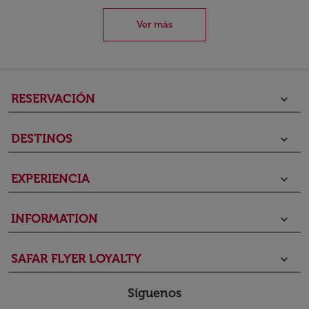
Ver más
RESERVACIÓN
keyboard_arrow_down
DESTINOS
keyboard_arrow_down
EXPERIENCIA
keyboard_arrow_down
INFORMATION
keyboard_arrow_down
SAFAR FLYER LOYALTY
keyboard_arrow_down
Síguenos