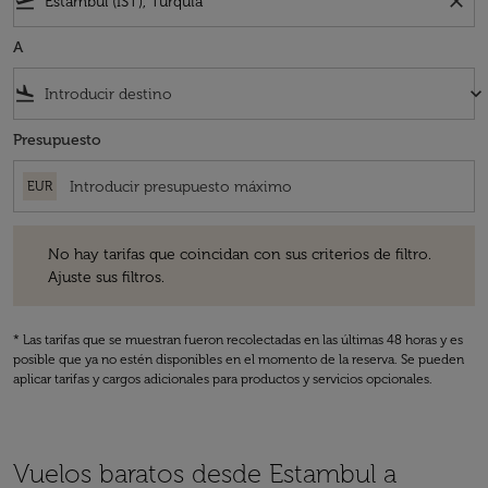
flight_takeoff
close
A
flight_land
keyboard_arrow_down
Presupuesto
EUR
No hay tarifas que coincidan con sus criterios de filtro. Ajuste sus fil
No hay tarifas que coincidan con sus criterios de filtro.
Ajuste sus filtros.
* Las tarifas que se muestran fueron recolectadas en las últimas 48 horas y es
posible que ya no estén disponibles en el momento de la reserva. Se pueden
aplicar tarifas y cargos adicionales para productos y servicios opcionales.
Vuelos baratos desde Estambul a