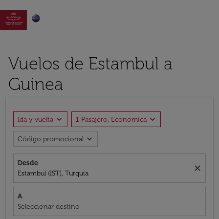

Vuelos de Estambul a
Guinea
expand_more
expand_more
Ida y vuelta
1 Pasajero, Economica
expand_more
Código promocional
Desde
close
Estambul (IST), Turquía
A
Seleccionar destino