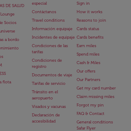
especial
Sign in
AS DE SALUD
Contáctanos
How it works
 Lounge
Travel conditions
Reasons to join
de Socios
Información equipaje
Cards status
universe
Incidentes de equipaje
Cards benefits
s a bordo
Condiciones de las
Earn miles
enimiento
tarifas
Spend miles
os
Condiciones de
Cash & Miles
M
registro
Our offers
ESS
Documentos de viaje
Our Partners
 flota
Tarifas de servicio
Get my card number
Tránsito en el
Claim missing miles
aeropuerto
Forgot my pin
Visados y vacunas
FAQ & Contact
Declaración de
accesibilidad
General conditions
Safar Flyer