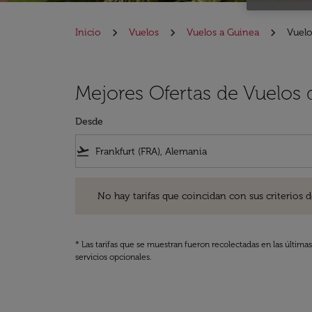
Inicio
Vuelos
Vuelos a Guinea
Vuelo
Mejores Ofertas de Vuelos 
Desde
flight_takeoff
No hay tarifas que coincidan con sus criterios de filtro
No hay tarifas que coincidan con sus criterios de f
* Las tarifas que se muestran fueron recolectadas en las última
servicios opcionales.