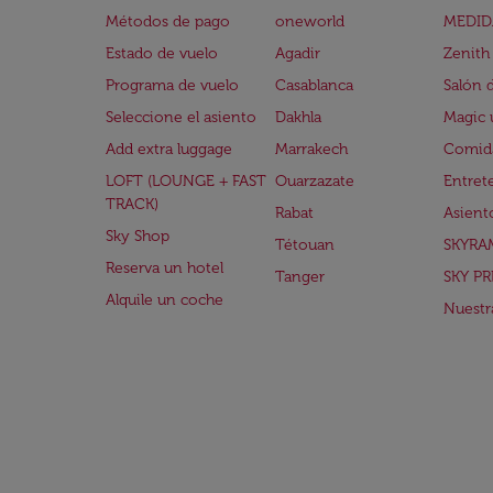
Métodos de pago
oneworld
MEDID
Estado de vuelo
Agadir
Zenith
Programa de vuelo
Casablanca
Salón 
Seleccione el asiento
Dakhla
Magic 
Add extra luggage
Marrakech
Comida
LOFT (LOUNGE + FAST
Ouarzazate
Entret
TRACK)
Rabat
Asient
Sky Shop
Tétouan
SKYRA
Reserva un hotel
Tanger
SKY PR
Alquile un coche
Nuestra