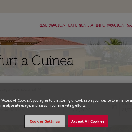
keyboard_arrow_down
keyboard_arrow_down
keyboard_arrow_down
RESERVACIÓN
EXPERIENCIA
INFORMACIÓN
SA
furt a Guinea
expand_more
ódigo promocional
g “Accept All Cookies”, you agree to the storing of cookies on your device to enhance si
Ida
Vuel
, analyze site usage, and assist in our marketing efforts.
today
fc-booking-departure-date-aria-l
fc-bo
14/08/2026
21/0
Cookies Settings
Accept All Cookies