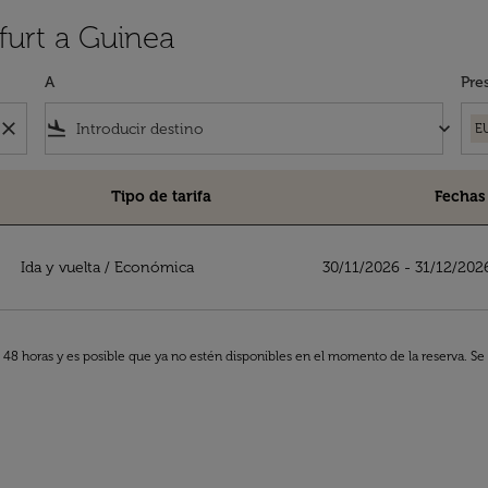
furt a Guinea
A
Pre
close
flight_land
keyboard_arrow_down
E
Tipo de tarifa
Fechas
Ida y vuelta
/
Económica
30/11/2026 - 31/12/202
s 48 horas y es posible que ya no estén disponibles en el momento de la reserva. Se 