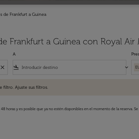
s de Frankfurt a Guinea
de Frankfurt a Guinea con Royal Air
A
Pre
close
flight_land
keyboard_arrow_down
E
. Ajuste sus filtros.
iltro. Ajuste sus filtros.
s 48 horas y es posible que ya no estén disponibles en el momento de la reserva. Se 