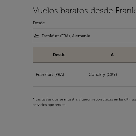
Vuelos baratos desde Frank
Desde
flight_takeoff
Desde
A
Vuelos baratos desde Frankfurt a Guinea
Frankfurt (FRA)
Conakry (CKY)
* Las tarifas que se muestran fueron recolectadas en las última
servicios opcionales.