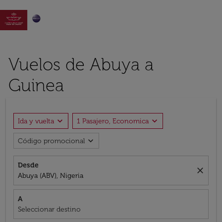

Vuelos de Abuya a
Guinea
expand_more
expand_more
Ida y vuelta
1 Pasajero, Economica
expand_more
Código promocional
Desde
close
Abuya (ABV), Nigeria
A
Seleccionar destino