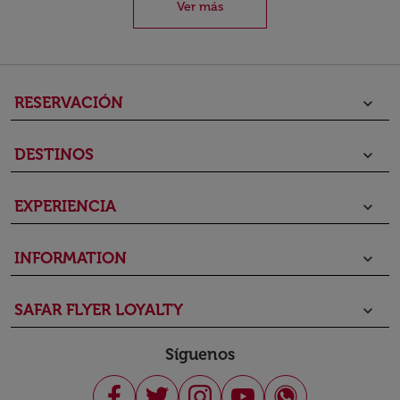
Ver más
RESERVACIÓN
keyboard_arrow_down
DESTINOS
keyboard_arrow_down
EXPERIENCIA
keyboard_arrow_down
INFORMATION
keyboard_arrow_down
SAFAR FLYER LOYALTY
keyboard_arrow_down
Síguenos