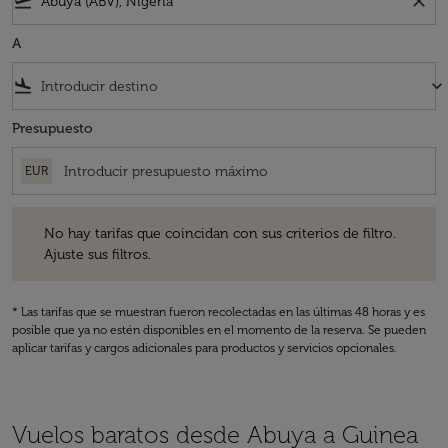
flight_takeoff
close
A
flight_land
keyboard_arrow_down
Presupuesto
EUR
No hay tarifas que coincidan con sus criterios de filtro. Ajuste sus fil
No hay tarifas que coincidan con sus criterios de filtro.
Ajuste sus filtros.
* Las tarifas que se muestran fueron recolectadas en las últimas 48 horas y es
posible que ya no estén disponibles en el momento de la reserva. Se pueden
aplicar tarifas y cargos adicionales para productos y servicios opcionales.
Vuelos baratos desde Abuya a Guinea