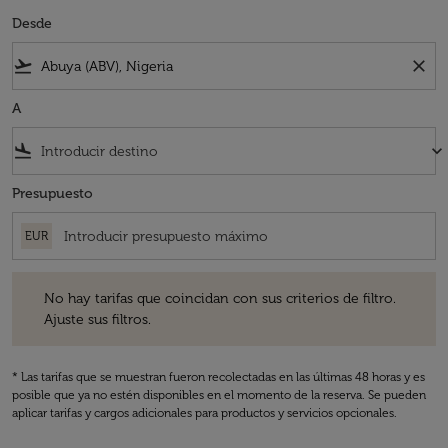
Desde
flight_takeoff
close
A
flight_land
keyboard_arrow_down
Presupuesto
EUR
No hay tarifas que coincidan con sus criterios de filtro. Ajuste sus fil
No hay tarifas que coincidan con sus criterios de filtro.
Ajuste sus filtros.
* Las tarifas que se muestran fueron recolectadas en las últimas 48 horas y es
posible que ya no estén disponibles en el momento de la reserva. Se pueden
aplicar tarifas y cargos adicionales para productos y servicios opcionales.