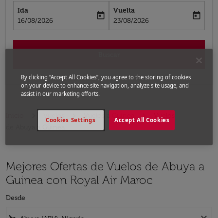
Ida
Vuelta
today
today
fc-booking-departure-date-aria-label
fc-booking-return-date-aria-label
16/08/2026
23/08/2026
Buscar
By clicking “Accept All Cookies”, you agree to the storing of cookies
on your device to enhance site navigation, analyze site usage, and
assist in our marketing efforts.
Inicio
Vuelos
Vuelos a Guinea
Vuelos
Cookies Settings
Accept All Cookies
de Abuya a Guinea
Mejores Ofertas de Vuelos de Abuya a
Guinea con Royal Air Maroc
Desde