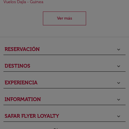
Vuelos Dajla - Guinea
Ver más
RESERVACIÓN
keyboard_arrow_down
DESTINOS
keyboard_arrow_down
EXPERIENCIA
keyboard_arrow_down
INFORMATION
keyboard_arrow_down
SAFAR FLYER LOYALTY
keyboard_arrow_down