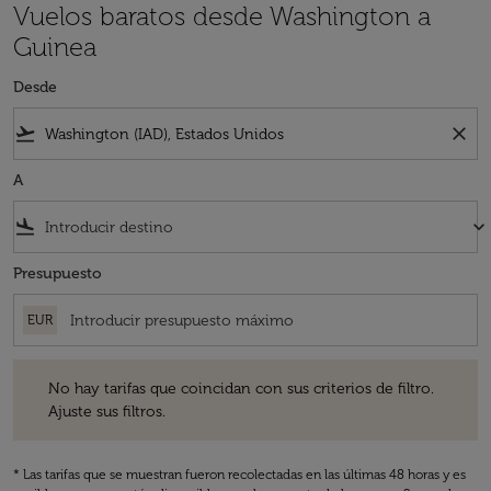
Vuelos baratos desde Washington a
Guinea
Desde
flight_takeoff
close
A
flight_land
keyboard_arrow_down
Presupuesto
EUR
No hay tarifas que coincidan con sus criterios de filtro. Ajuste sus fil
No hay tarifas que coincidan con sus criterios de filtro.
Ajuste sus filtros.
* Las tarifas que se muestran fueron recolectadas en las últimas 48 horas y es