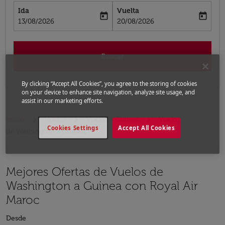
Ida
Vuelta
today
today
fc-booking-departure-date-aria-label
fc-booking-return-date-aria-label
13/08/2026
20/08/2026
Buscar
By clicking “Accept All Cookies”, you agree to the storing of cookies
on your device to enhance site navigation, analyze site usage, and
assist in our marketing efforts.
Inicio
Vuelos
Vuelos a Guinea
Vuelos
Cookies Settings
Accept All Cookies
de Washington a Guinea
Mejores Ofertas de Vuelos de
Washington a Guinea con Royal Air
Maroc
Desde