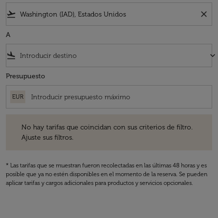
flight_takeoff
close
A
flight_land
keyboard_arrow_down
Presupuesto
EUR
No hay tarifas que coincidan con sus criterios de filtro. Ajuste sus fil
No hay tarifas que coincidan con sus criterios de filtro.
Ajuste sus filtros.
* Las tarifas que se muestran fueron recolectadas en las últimas 48 horas y es
posible que ya no estén disponibles en el momento de la reserva. Se pueden
aplicar tarifas y cargos adicionales para productos y servicios opcionales.