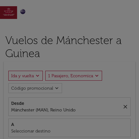

Vuelos de Mánchester a
Guinea
expand_more
expand_more
Ida y vuelta
1 Pasajero, Economica
expand_more
Código promocional
Desde
close
Mánchester (MAN), Reino Unido
A
Seleccionar destino