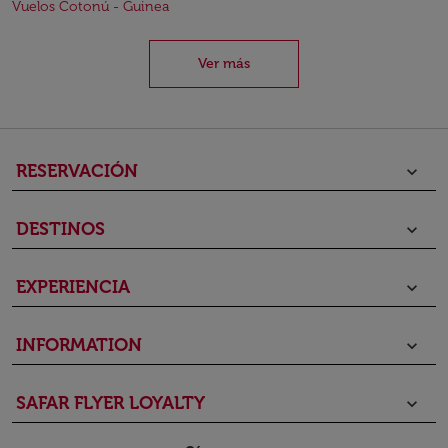
Vuelos Cotonú - Guinea
Ver más
RESERVACIÓN
keyboard_arrow_down
DESTINOS
keyboard_arrow_down
EXPERIENCIA
keyboard_arrow_down
INFORMATION
keyboard_arrow_down
SAFAR FLYER LOYALTY
keyboard_arrow_down