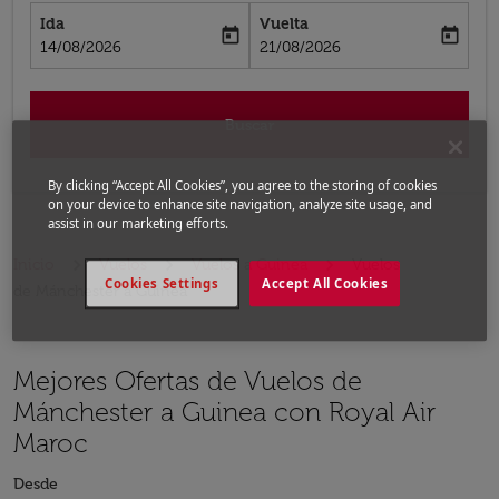
Ida
Vuelta
today
today
fc-booking-departure-date-aria-label
fc-booking-return-date-aria-label
14/08/2026
21/08/2026
Buscar
By clicking “Accept All Cookies”, you agree to the storing of cookies
on your device to enhance site navigation, analyze site usage, and
assist in our marketing efforts.
Inicio
Vuelos
Vuelos a Guinea
Vuelos
Cookies Settings
Accept All Cookies
de Mánchester a Guinea
Mejores Ofertas de Vuelos de
Mánchester a Guinea con Royal Air
Maroc
Desde