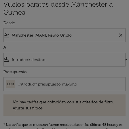
Vuelos baratos desde Mánchester a
Guinea
Desde
flight_takeoff
close
A
flight_land
keyboard_arrow_down
Presupuesto
EUR
No hay tarifas que coincidan con sus criterios de filtro. Ajuste sus fil
No hay tarifas que coincidan con sus criterios de filtro.
Ajuste sus filtros.
* Las tarifas que se muestran fueron recolectadas en las últimas 48 horas y es