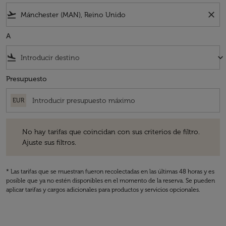
flight_takeoff
close
A
flight_land
keyboard_arrow_down
Presupuesto
EUR
No hay tarifas que coincidan con sus criterios de filtro. Ajuste sus fil
No hay tarifas que coincidan con sus criterios de filtro.
Ajuste sus filtros.
* Las tarifas que se muestran fueron recolectadas en las últimas 48 horas y es
posible que ya no estén disponibles en el momento de la reserva. Se pueden
aplicar tarifas y cargos adicionales para productos y servicios opcionales.