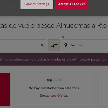
Cookies Settings
Accept All Cookies
de Alhucemas a Río de Janeiro
y / o destino) o interactúe con fechas individuales a continu
tas de vuelo desde Alhucemas a Río
A
compare_arrows
close
location_on
destino) o interactúe con fechas individuales a continuación para encon
sep. 2026
No hay resultados para este mes.
Encuentre Ofertas