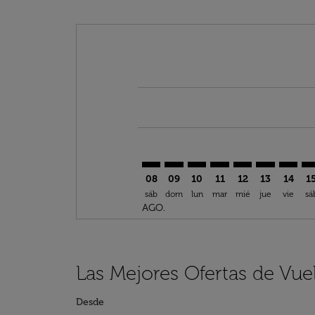
Displaying fares for agosto-2026
AHU–GIG: cmp-view-offers-discla
AHU–GIG: cmp-view-offers-di
AHU–GIG: cmp-view-offe
AHU–GIG: cmp-view-
AHU–GIG: cmp-v
AHU–GIG: c
AHU–GI
AH
08
09
10
11
12
13
14
1
sáb
dom
lun
mar
mié
jue
vie
sá
AGO.
Las Mejores Ofertas de Vue
Desde