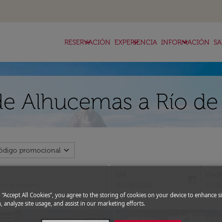
keyboard_arrow_down
keyboard_arrow_down
keyboard_arrow_down
RESERVACIÓN
EXPERIENCIA
INFORMACIÓN
SA
de Alhucemas a Río de
expand_more
ódigo promocional
Ida
Vuel
today
fc-booking-departure-date-aria-l
fc-bo
15/08/2026
22/0
g “Accept All Cookies”, you agree to the storing of cookies on your device to enhance si
, analyze site usage, and assist in our marketing efforts.