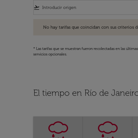
flight_takeoff
No hay tarifas que coincidan con sus criterios de filtro
No hay tarifas que coincidan con sus criterios de f
* Las tarifas que se muestran fueron recolectadas en las última
servicios opcionales.
El tiempo en Río de Janeir