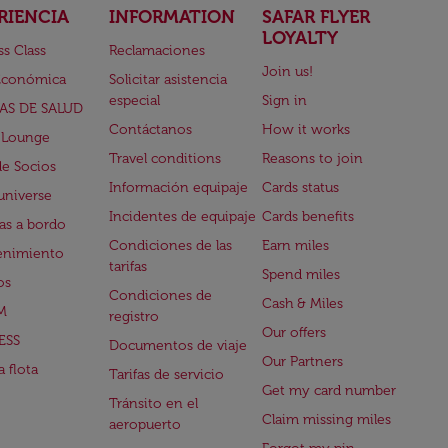
RIENCIA
INFORMATION
SAFAR FLYER
LOYALTY
ss Class
Reclamaciones
Join us!
Económica
Solicitar asistencia
especial
Sign in
AS DE SALUD
Contáctanos
How it works
 Lounge
Travel conditions
Reasons to join
de Socios
Información equipaje
Cards status
universe
Incidentes de equipaje
Cards benefits
s a bordo
Condiciones de las
Earn miles
enimiento
tarifas
Spend miles
os
Condiciones de
Cash & Miles
M
registro
Our offers
ESS
Documentos de viaje
Our Partners
 flota
Tarifas de servicio
Get my card number
Tránsito en el
Claim missing miles
aeropuerto