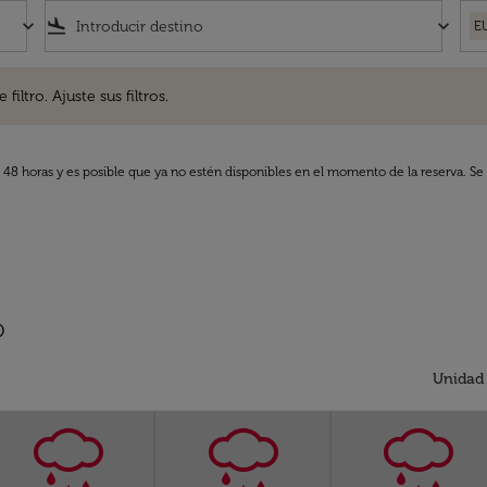
keyboard_arrow_down
flight_land
keyboard_arrow_down
E
. Ajuste sus filtros.
iltro. Ajuste sus filtros.
s 48 horas y es posible que ya no estén disponibles en el momento de la reserva. Se 
o
Unidad