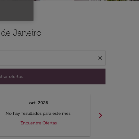
ación para encontrar ofertas.
 de Janeiro
close
trar ofertas.
oct. 2026
n
chevron_right
No hay resultados para este mes.
No hay resul
Encuentre Ofertas
Encue