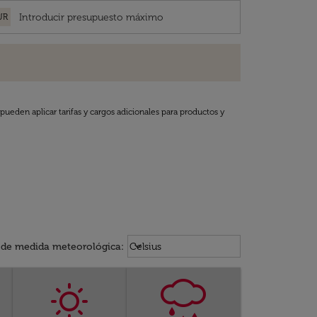
UR
pueden aplicar tarifas y cargos adicionales para productos y
Weather unit option Celsius Select
keyboard_arrow_down
 de medida meteorológica
:
Celsius