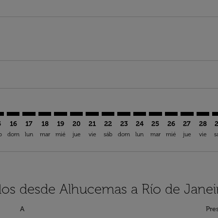
imer. Encuentre Ofertas
sclaimer. Encuentre Ofertas
rs-disclaimer. Encuentre Ofertas
offers-disclaimer. Encuentre Ofertas
iew-offers-disclaimer. Encuentre Ofertas
mp-view-offers-disclaimer. Encuentre Ofertas
G: cmp-view-offers-disclaimer. Encuentre Ofertas
U–GIG: cmp-view-offers-disclaimer. Encuentre Ofertas
AHU–GIG: cmp-view-offers-disclaimer. Encuentre Ofertas
AHU–GIG: cmp-view-offers-disclaimer. Encuentre Ofe
AHU–GIG: cmp-view-offers-disclaimer. Encuentre
AHU–GIG: cmp-view-offers-disclaimer. Encue
AHU–GIG: cmp-view-offers-disclaimer. E
AHU–GIG: cmp-view-offers-disclaime
AHU–GIG: cmp-view-offers-discl
AHU–GIG: cmp-view-offers-d
AHU–GIG: cmp-view-offe
AHU–GIG: cmp-view
AHU–GIG: cmp-
AHU–GIG: 
AHU–G
A
5
16
17
18
19
20
21
22
23
24
25
26
27
28
b
dom
lun
mar
mié
jue
vie
sáb
dom
lun
mar
mié
jue
vie
s
los desde Alhucemas a Río de Janei
A
Pre