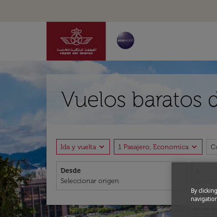
Vuelos baratos 
expand_more
expand_more
Ida y vuelta
1 Pasajero, Economica
C
Desde
A
By clickin
navigation