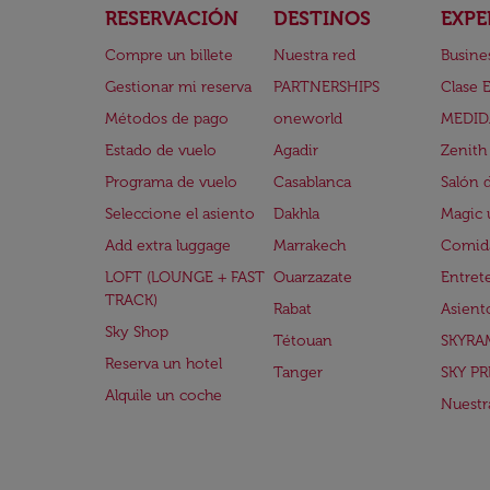
RESERVACIÓN
DESTINOS
EXPE
Compre un billete
Nuestra red
Busine
Gestionar mi reserva
PARTNERSHIPS
Clase 
Métodos de pago
oneworld
MEDID
Estado de vuelo
Agadir
Zenith
Programa de vuelo
Casablanca
Salón 
Seleccione el asiento
Dakhla
Magic 
Add extra luggage
Marrakech
Comida
LOFT (LOUNGE + FAST
Ouarzazate
Entret
TRACK)
Rabat
Asient
Sky Shop
Tétouan
SKYRA
Reserva un hotel
Tanger
SKY PR
Alquile un coche
Nuestra