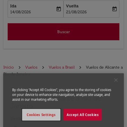
Ida
Vuelta
today
today
fc-booking-departure-date-aria-label
fc-booking-return-date-aria-label
14/08/2026
21/08/2026
Buscar
Inicio
Vuelos
Vuelos a Brasil
Vuelos de Alicante a
Río de Janeiro
Encuentre las mejores ofertas de
Por favor, intente actualizar su ruta (origen y / o dest
By clicking “Accept All Cookies”, you agree to the storing of cookies
on your device to enhance site navigation, analyze site usage, and
vuelo desde Alicante a Río de
assist in our marketing efforts.
Janeiro
Cookies Settings
Accept All Cookies
Desde