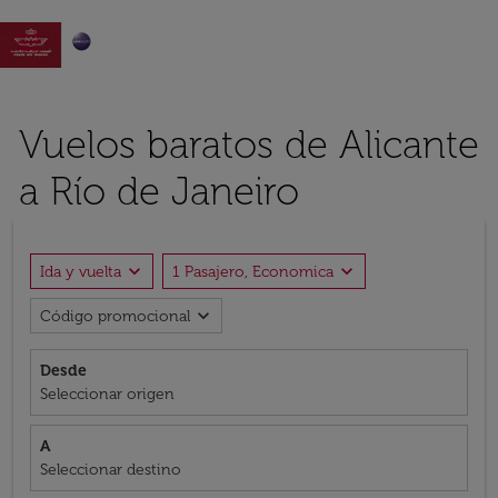

Vuelos baratos de Alicante
a Río de Janeiro
expand_more
expand_more
Ida y vuelta
1 Pasajero, Economica
expand_more
Código promocional
Desde
Seleccionar origen
A
Seleccionar destino