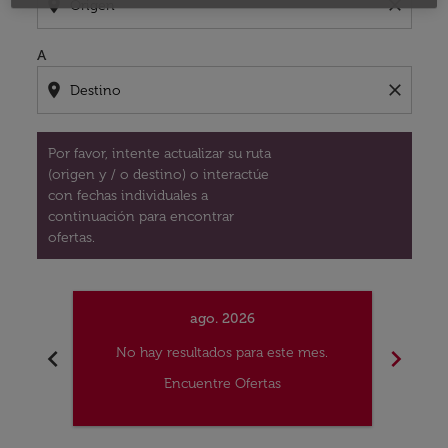
location_on
close
A
location_on
close
Por favor, intente actualizar su ruta
(origen y / o destino) o interactúe
con fechas individuales a
continuación para encontrar
ofertas.
ago. 2026
chevron_left
chevron_right
No hay resultados para este mes.
No
Encuentre Ofertas