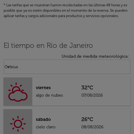
* Las tarifas que se muestran fueron recolectadas en las últimas 48 horas y es
posible que ya no estén disponibles en el momento de la reserva. Se pueden
aplicar tarifas y cargos adicionales para productos y servicios opcionales.
El tiempo en Río de Janeiro
Unidad de medida meteorológica
:
Weather unit option Celsius Selected
keyboard_arrow_down
Celsius
32°C
viernes
algo de nubes
07/08/2026
26°C
sábado
cielo claro
08/08/2026