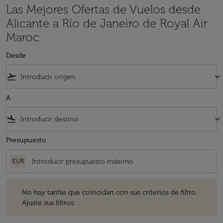
Las Mejores Ofertas de Vuelos desde
Alicante a Río de Janeiro de Royal Air
Maroc
Desde
flight_takeoff
keyboard_arrow_down
A
flight_land
keyboard_arrow_down
Presupuesto
EUR
No hay tarifas que coincidan con sus criterios de filtro. Ajuste sus fil
No hay tarifas que coincidan con sus criterios de filtro.
Ajuste sus filtros.