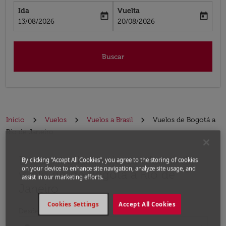
Ida
Vuelta
today
today
fc-booking-departure-date-aria-label
fc-booking-return-date-aria-label
13/08/2026
20/08/2026
Buscar
Inicio
Vuelos
Vuelos a Brasil
Vuelos de Bogotá a
Río de Janeiro
Encuentre las mejores ofertas de
Por favor, intente actualizar su ruta (origen y / o dest
By clicking “Accept All Cookies”, you agree to the storing of cookies
on your device to enhance site navigation, analyze site usage, and
vuelo desde Bogotá a Río de
assist in our marketing efforts.
Janeiro
Cookies Settings
Accept All Cookies
Desde