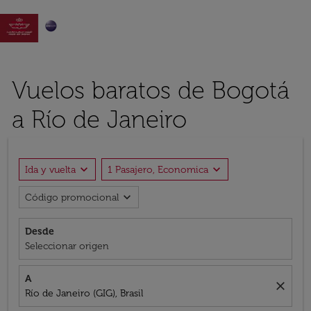

Vuelos baratos de Bogotá
a Río de Janeiro
expand_more
expand_more
Ida y vuelta
1 Pasajero, Economica
expand_more
Código promocional
Desde
Seleccionar origen
A
close
Río de Janeiro (GIG), Brasil