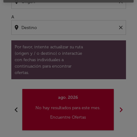
location_on
close
A
location_on
close
Por favor, intente actualizar su ruta
(origen y / o destino) o interactúe
con fechas individuales a
continuación para encontrar
ofertas.
ago. 2026
chevron_left
chevron_right
No hay resultados para este mes.
No
Encuentre Ofertas