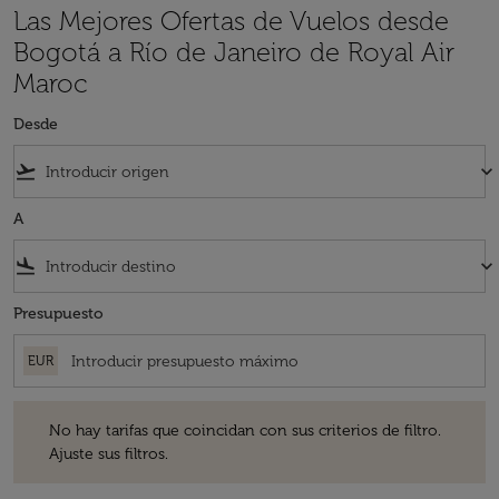
Las Mejores Ofertas de Vuelos desde
Bogotá a Río de Janeiro de Royal Air
Maroc
Desde
flight_takeoff
keyboard_arrow_down
A
flight_land
keyboard_arrow_down
Presupuesto
EUR
No hay tarifas que coincidan con sus criterios de filtro. Ajuste sus fil
No hay tarifas que coincidan con sus criterios de filtro.
Ajuste sus filtros.